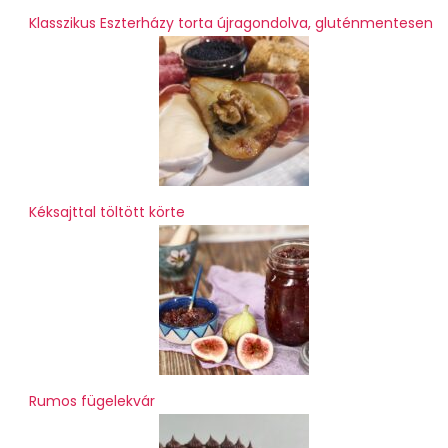
Klasszikus Eszterházy torta újragondolva, gluténmentesen
Kéksajttal töltött körte
Rumos fügelekvár