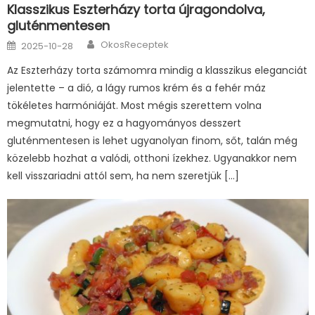
Klasszikus Eszterházy torta újragondolva,
gluténmentesen
Author
Posted
OkosReceptek
2025-10-28
on
Az Eszterházy torta számomra mindig a klasszikus eleganciát
jelentette – a dió, a lágy rumos krém és a fehér máz
tökéletes harmóniáját. Most mégis szerettem volna
megmutatni, hogy ez a hagyományos desszert
gluténmentesen is lehet ugyanolyan finom, sőt, talán még
közelebb hozhat a valódi, otthoni ízekhez. Ugyanakkor nem
kell visszariadni attól sem, ha nem szeretjük […]