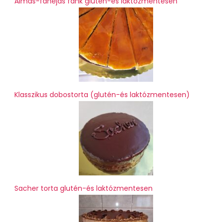
Almás-fahéjas fánk glutén-és laktózmentesen
Klasszikus dobostorta (glutén-és laktózmentesen)
Sacher torta glutén-és laktózmentesen