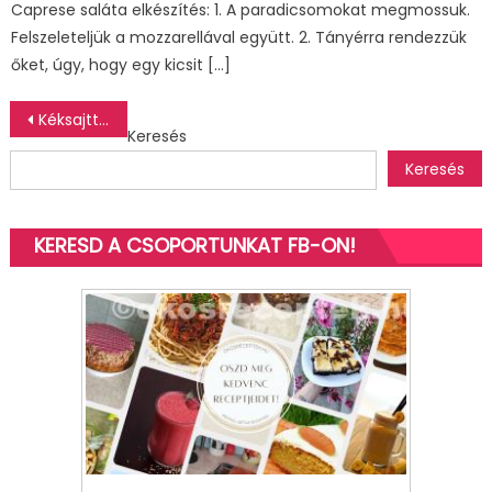
Caprese saláta elkészítés: 1. A paradicsomokat megmossuk.
Felszeleteljük a mozzarellával együtt. 2. Tányérra rendezzük
őket, úgy, hogy egy kicsit […]
Bejegyzés
Kéksajttal töltött körte
Keresés
navigáció
Keresés
KERESD A CSOPORTUNKAT FB-ON!