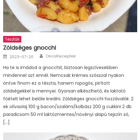
Tészták
Zöldséges gnocchi
Author
Posted
OkosReceptek
2023-07-20
on
Ha te is imádod a gnocchit, biztosan legszívesebben
mindennel azt ennél. Nemcsak krémes szósszal nyakon
öntve finom ez a tészta, hanem ropogós, pirított
zöldségekkel is mennyei. Gyorsan elkészíhető, és laktató
főételt lehet belőle kreálni. Zöldséges gnocchi hozzávalók: 2
ek olívaolaj 100 g bacon/szalámi/kolbász 200 g cukkini 2 db
paradicsom 50 ml laktózmentes/növényi alapú tejszín só,
[…]