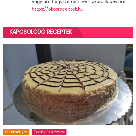
vagy amit egyszerűen nem akarunk bevinni.
https://okosreceptek.hu
KAPCSOLÓDÓ RECEPTEK
Sütemények
Torták És Krémek