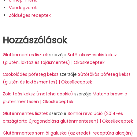
Vendégvárók
Zöldséges receptek
Hozzászólások
Gluténmentes lisztek
szerzője
Sütőtökös-csokis keksz
(glutén, laktóz és tojásmentes) | OkosReceptek
Csokoládés pöfeteg keksz
szerzője
Sütőtökös pöfeteg keksz
(glutén és laktózmentes) | OkosReceptek
Zöld teás keksz (matcha cookie)
szerzője
Matcha brownie
gluténmentesen | OkosReceptek
Gluténmentes lisztek
szerzője
Somlói revolúció (2014-es
országtorta újragondolása gluténmentesen) | OkosReceptek
Gluténmentes somlói galuska (az eredeti receptúra alapján)