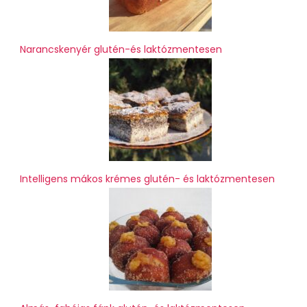
Narancskenyér glutén-és laktózmentesen
Intelligens mákos krémes glutén- és laktózmentesen