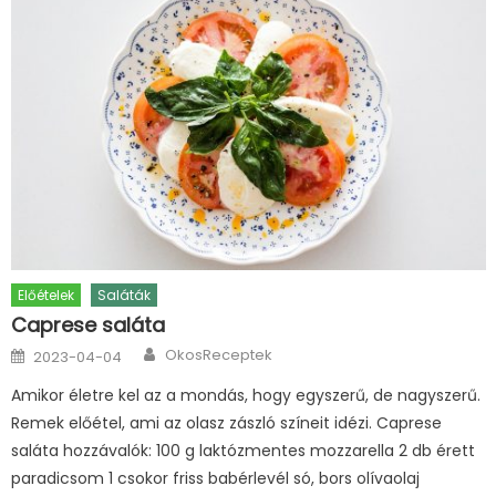
Előételek
Saláták
Caprese saláta
Author
Posted
OkosReceptek
2023-04-04
on
Amikor életre kel az a mondás, hogy egyszerű, de nagyszerű.
Remek előétel, ami az olasz zászló színeit idézi. Caprese
saláta hozzávalók: 100 g laktózmentes mozzarella 2 db érett
paradicsom 1 csokor friss babérlevél só, bors olívaolaj