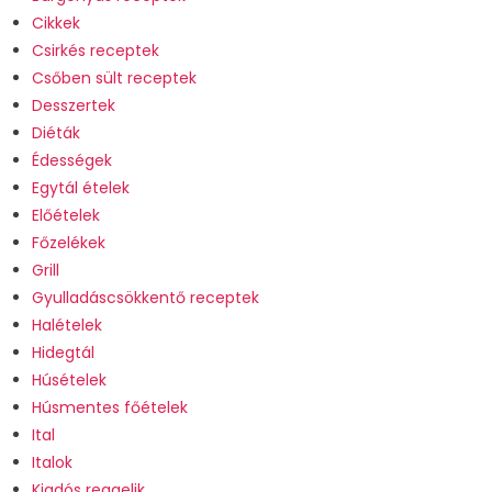
Cikkek
Csirkés receptek
Csőben sült receptek
Desszertek
Diéták
Édességek
Egytál ételek
Előételek
Főzelékek
Grill
Gyulladáscsökkentő receptek
Halételek
Hidegtál
Húsételek
Húsmentes főételek
Ital
Italok
Kiadós reggelik