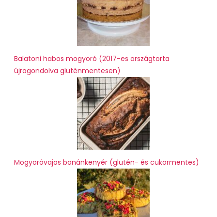
Balatoni habos mogyoró (2017-es országtorta
újragondolva gluténmentesen)
Mogyoróvajas banánkenyér (glutén- és cukormentes)