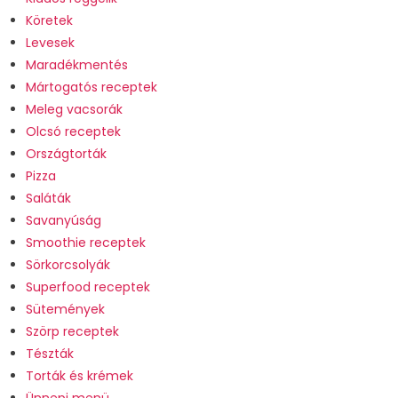
Köretek
Levesek
Maradékmentés
Mártogatós receptek
Meleg vacsorák
Olcsó receptek
Országtorták
Pizza
Saláták
Savanyúság
Smoothie receptek
Sörkorcsolyák
Superfood receptek
Sütemények
Szörp receptek
Tészták
Torták és krémek
Ünnepi menü