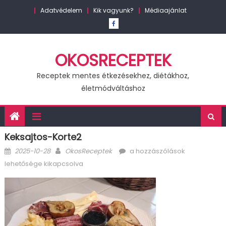
Skip
Adatvédelem
Kik vagyunk?
Médiaajánlat
to
content
OKOSRECEPTEK
Receptek mentes étkezésekhez, diétákhoz,
életmódváltáshoz
Keksajtos-Korte2
Posted
Author
keksajtos-
2025-10-28
OkosReceptek
a hozzászólások
on
korte2
lehetősége kikapcsolva
bejegyzéshez