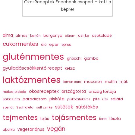
OkosReceptek Facebook csoport – katt a
képre!
alma
burgonya
csirke
csokoládé
almás
banán
citrom
cukormentes
eper
dió
epres
gluténmentes
gomba
gnocchi
gyulladáscsökkentő recept
keksz
laktózmentes
macaron
muffin
mák
lemon curd
okosreceptek
országtorta
ország tortája
mákos piskóta
piskóta
paradicsom
saláta
pite
palacsinta
piskótatekercs
rizs
sütőtök
sütőtökös
spenót
Szafi diéta
sült csirke
tojásmentes
tejmentes
tészta
tojás
torta
vegán
vegetáriánus
uborka