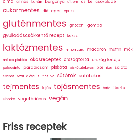
alma
burgonya
csirke
csokoládé
almás
banán
citrom
cukormentes
eper
dió
epres
gluténmentes
gomba
gnocchi
gyulladáscsökkentő recept
keksz
laktózmentes
macaron
muffin
mák
lemon curd
okosreceptek
országtorta
ország tortája
mákos piskóta
piskóta
paradicsom
saláta
pite
palacsinta
piskótatekercs
rizs
sütőtök
sütőtökös
spenót
Szafi diéta
sült csirke
tojásmentes
tejmentes
tészta
tojás
torta
vegán
vegetáriánus
uborka
Friss receptek