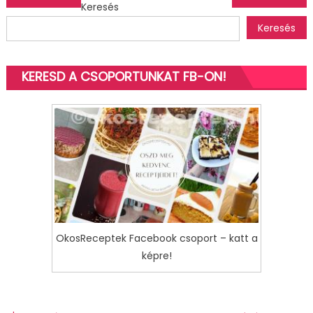
Keresés
navigáció
Keresés
KERESD A CSOPORTUNKAT FB-ON!
OkosReceptek Facebook csoport – katt a
képre!