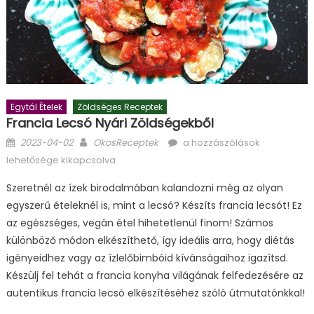
Egytál Ételek
Zöldséges Receptek
Francia Lecsó Nyári Zöldségekből
Posted
Author
Francia
2023-04-02
OkosReceptek
a hozzászólások
on
lecsó
lehetősége kikapcsolva
nyári
Szeretnél az ízek birodalmában kalandozni még az olyan
zöldségekből
egyszerű ételeknél is, mint a lecsó? Készíts francia lecsót! Ez
bejegyzéshez
az egészséges, vegán étel hihetetlenül finom! Számos
különböző módon elkészíthető, így ideális arra, hogy diétás
igényeidhez vagy az ízlelőbimbóid kívánságaihoz igazítsd.
Készülj fel tehát a francia konyha világának felfedezésére az
autentikus francia lecsó elkészítéséhez szóló útmutatónkkal!