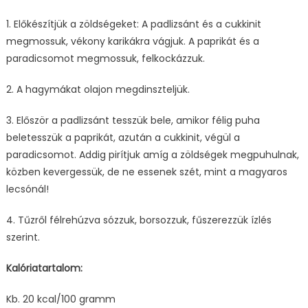
1. Előkészítjük a zöldségeket: A padlizsánt és a cukkinit
megmossuk, vékony karikákra vágjuk. A paprikát és a
paradicsomot megmossuk, felkockázzuk.
2. A hagymákat olajon megdinszteljük.
3. Először a padlizsánt tesszük bele, amikor félig puha
beletesszük a paprikát, azután a cukkinit, végül a
paradicsomot. Addig pirítjuk amíg a zöldségek megpuhulnak,
közben kevergessük, de ne essenek szét, mint a magyaros
lecsónál!
4. Tűzről félrehúzva sózzuk, borsozzuk, fűszerezzük ízlés
szerint.
Kalóriatartalom:
Kb. 20 kcal/100 gramm