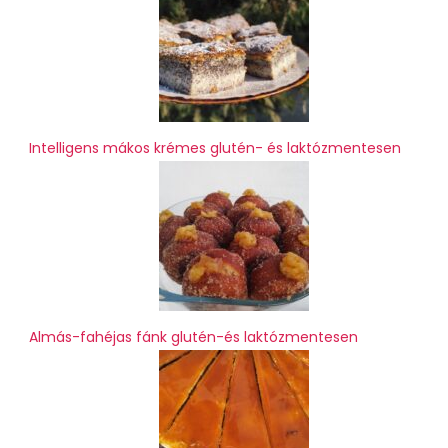
Intelligens mákos krémes glutén- és laktózmentesen
Almás-fahéjas fánk glutén-és laktózmentesen