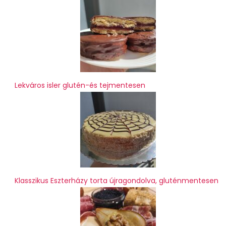
Lekváros isler glutén-és tejmentesen
Klasszikus Eszterházy torta újragondolva, gluténmentesen