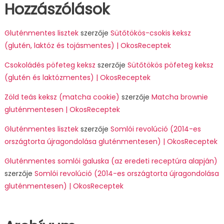
Hozzászólások
Gluténmentes lisztek
szerzője
Sütőtökös-csokis keksz
(glutén, laktóz és tojásmentes) | OkosReceptek
Csokoládés pöfeteg keksz
szerzője
Sütőtökös pöfeteg keksz
(glutén és laktózmentes) | OkosReceptek
Zöld teás keksz (matcha cookie)
szerzője
Matcha brownie
gluténmentesen | OkosReceptek
Gluténmentes lisztek
szerzője
Somlói revolúció (2014-es
országtorta újragondolása gluténmentesen) | OkosReceptek
Gluténmentes somlói galuska (az eredeti receptúra alapján)
szerzője
Somlói revolúció (2014-es országtorta újragondolása
gluténmentesen) | OkosReceptek