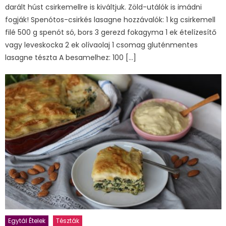
darált húst csirkemellre is kiváltjuk. Zöld-utálók is imádni
fogják! Spenótos-csirkés lasagne hozzávalók: 1 kg csirkemell
filé 500 g spenót só, bors 3 gerezd fokagyma 1 ek ételízesítő
vagy leveskocka 2 ek olívaolaj 1 csomag gluténmentes
lasagne tészta A besamelhez: 100 […]
Egytál Ételek
Tészták