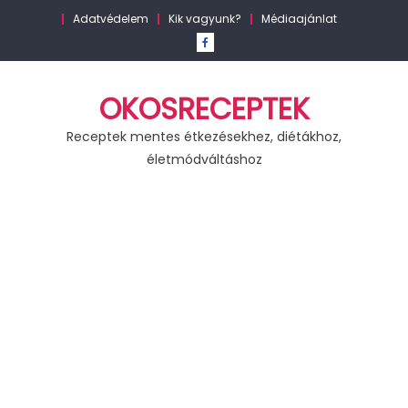
Skip
Adatvédelem
Kik vagyunk?
Médiaajánlat
to
content
OKOSRECEPTEK
Receptek mentes étkezésekhez, diétákhoz,
életmódváltáshoz