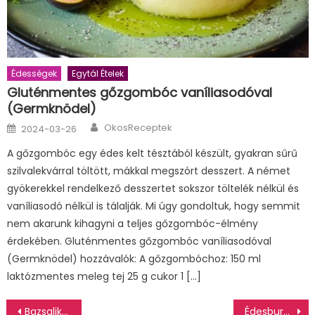
Édességek
Egytál Ételek
Gluténmentes gőzgombóc vaníliasodóval
(Germknödel)
Author
Posted
OkosReceptek
2024-03-26
on
A gőzgombóc egy édes kelt tésztából készült, gyakran sűrű
szilvalekvárral töltött, mákkal megszórt desszert. A német
gyökerekkel rendelkező desszertet sokszor töltelék nélkül és
vaníliasodó nélkül is tálalják. Mi úgy gondoltuk, hogy semmit
nem akarunk kihagyni a teljes gőzgombóc-élmény
érdekében. Gluténmentes gőzgombóc vaníliasodóval
(Germknödel) hozzávalók: A gőzgombóchoz: 150 ml
laktózmentes meleg tej 25 g cukor 1 […]
Bejegyzés
Bazsalikomos pesto
Édesburgonya püré