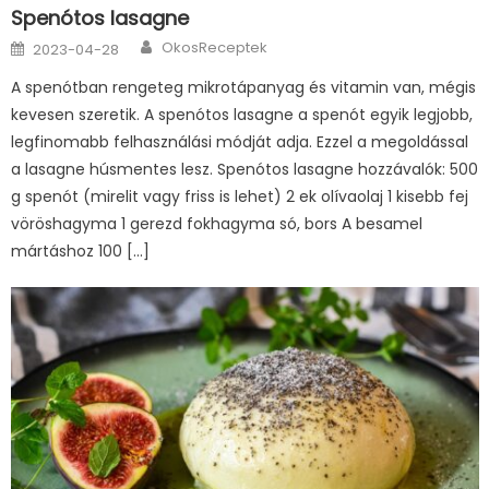
Spenótos lasagne
Author
Posted
OkosReceptek
2023-04-28
on
A spenótban rengeteg mikrotápanyag és vitamin van, mégis
kevesen szeretik. A spenótos lasagne a spenót egyik legjobb,
legfinomabb felhasználási módját adja. Ezzel a megoldással
a lasagne húsmentes lesz. Spenótos lasagne hozzávalók: 500
g spenót (mirelit vagy friss is lehet) 2 ek olívaolaj 1 kisebb fej
vöröshagyma 1 gerezd fokhagyma só, bors A besamel
mártáshoz 100 […]