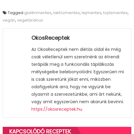
Tagged
gluténmentes
,
laktózmentes
,
tejmentes
,
tojásmentes
,
vegán
,
vegetáriánus
OkosReceptek
Az OkosReceptek nem diétás oldal és még
csak véletlenül sem szeretnénk az étrendi
terápiák meg a funkcionális táplálkozás
mélységeibe belebonyolódni. Egyszerűen mi
is csak szeretünk jókat enni, miközben
odafigyelünk arra, hogy ne vigyünk be
olyasmit a szervezetünkbe, ami árt nekünk,
vagy amit egyszerűen nem akarunk bevinni.
https://okosreceptek.hu
KAPCSOLÓDÓ RECEPTEK