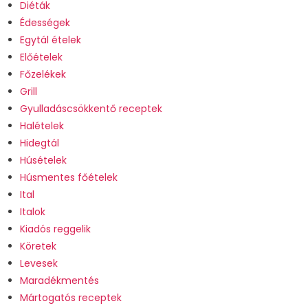
Diéták
Édességek
Egytál ételek
Előételek
Főzelékek
Grill
Gyulladáscsökkentő receptek
Halételek
Hidegtál
Húsételek
Húsmentes főételek
Ital
Italok
Kiadós reggelik
Köretek
Levesek
Maradékmentés
Mártogatós receptek