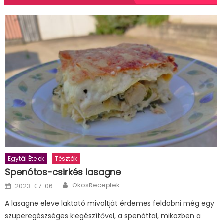
Egytál Ételek
Tészták
Spenótos-csirkés lasagne
Author
Posted
OkosReceptek
2023-07-06
on
A lasagne eleve laktató mivoltját érdemes feldobni még egy
szuperegészséges kiegészítővel, a spenóttal, miközben a