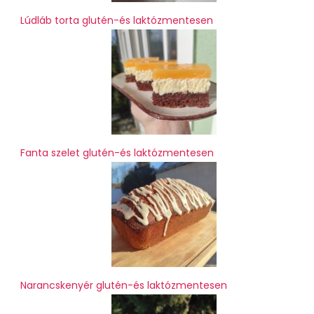
Lúdláb torta glutén-és laktózmentesen
Fanta szelet glutén-és laktózmentesen
Narancskenyér glutén-és laktózmentesen