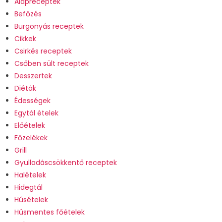
Alapreceptek
Befőzés
Burgonyás receptek
Cikkek
Csirkés receptek
Csőben sült receptek
Desszertek
Diéták
Édességek
Egytál ételek
Előételek
Főzelékek
Grill
Gyulladáscsökkentő receptek
Halételek
Hidegtál
Húsételek
Húsmentes főételek