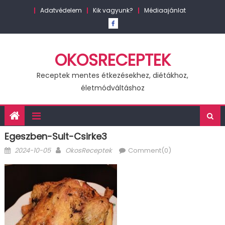
Skip
Adatvédelem
Kik vagyunk?
Médiaajánlat
to
content
OKOSRECEPTEK
Receptek mentes étkezésekhez, diétákhoz,
életmódváltáshoz
Egeszben-Sult-Csirke3
Posted
Author
2024-10-05
OkosReceptek
Comment(0)
on