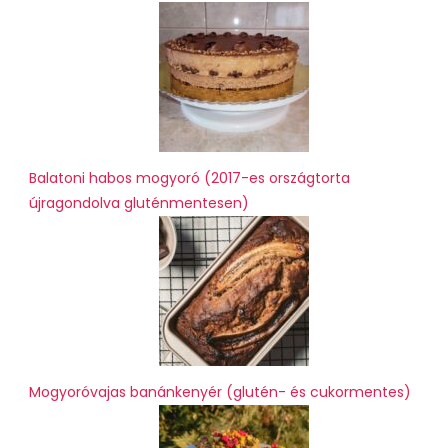
Balatoni habos mogyoró (2017-es országtorta
újragondolva gluténmentesen)
Mogyoróvajas banánkenyér (glutén- és cukormentes)