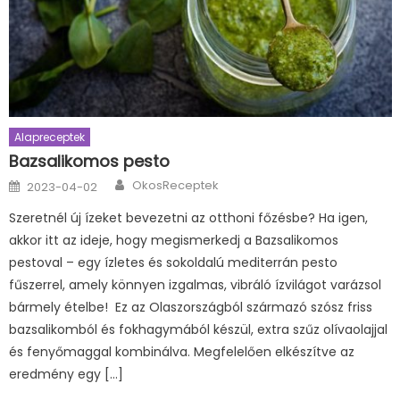
Alapreceptek
Bazsalikomos pesto
Author
Posted
OkosReceptek
2023-04-02
on
Szeretnél új ízeket bevezetni az otthoni főzésbe? Ha igen,
akkor itt az ideje, hogy megismerkedj a Bazsalikomos
pestoval – egy ízletes és sokoldalú mediterrán pesto
fűszerrel, amely könnyen izgalmas, vibráló ízvilágot varázsol
bármely ételbe! Ez az Olaszországból származó szósz friss
bazsalikomból és fokhagymából készül, extra szűz olívaolajjal
és fenyőmaggal kombinálva. Megfelelően elkészítve az
eredmény egy […]