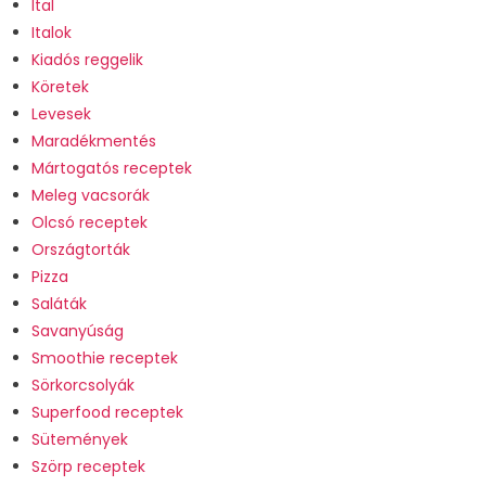
Ital
Italok
Kiadós reggelik
Köretek
Levesek
Maradékmentés
Mártogatós receptek
Meleg vacsorák
Olcsó receptek
Országtorták
Pizza
Saláták
Savanyúság
Smoothie receptek
Sörkorcsolyák
Superfood receptek
Sütemények
Szörp receptek