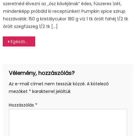
szeretnéd élvezni az „ősz kávéjának” édes, fűszeres ízét,
mindenképp próbáld ki receptünket! Pumpkin spice szirup
hozzávalók: 150 g kristálycukor 180 g víz 1 tk őrölt fahéj 1/2 tk
őrölt szegfűszeg 1/2 tk […]
Bejegyzés
Egészben sült csirke velesült zöldségekkel
navigáció
Vélemény, hozzászólás?
Az e-mail címet nem tesszük közzé.
A kötelező
mezőket
*
karakterrel jelöltük
Hozzászólás
*