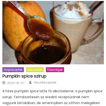
Alapreceptek
Desszertek
Édességek
Pumpkin spice szirup
Author
Posted
OkosReceptek
2023-10-07
on
A híres pumpkin spice latte fő alkotóeleme: a pumpkin spice
szirup. Természetesen az eredeti receptúrának nem
vagyunk birtokában, de amennyiben az otthon melegében