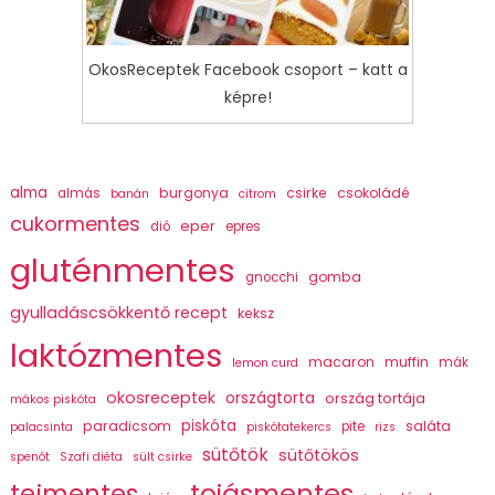
OkosReceptek Facebook csoport – katt a
képre!
alma
burgonya
csirke
csokoládé
almás
banán
citrom
cukormentes
eper
dió
epres
gluténmentes
gomba
gnocchi
gyulladáscsökkentő recept
keksz
laktózmentes
macaron
muffin
mák
lemon curd
okosreceptek
országtorta
ország tortája
mákos piskóta
piskóta
paradicsom
saláta
pite
palacsinta
piskótatekercs
rizs
sütőtök
sütőtökös
spenót
Szafi diéta
sült csirke
tojásmentes
tejmentes