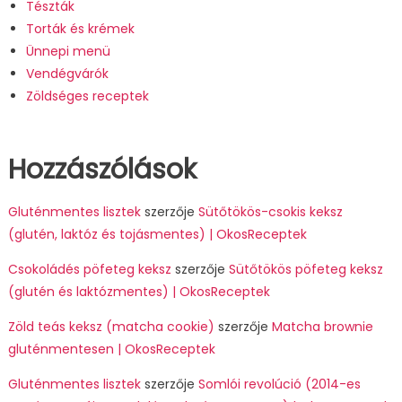
Tészták
Torták és krémek
Ünnepi menü
Vendégvárók
Zöldséges receptek
Hozzászólások
Gluténmentes lisztek
szerzője
Sütőtökös-csokis keksz
(glutén, laktóz és tojásmentes) | OkosReceptek
Csokoládés pöfeteg keksz
szerzője
Sütőtökös pöfeteg keksz
(glutén és laktózmentes) | OkosReceptek
Zöld teás keksz (matcha cookie)
szerzője
Matcha brownie
gluténmentesen | OkosReceptek
Gluténmentes lisztek
szerzője
Somlói revolúció (2014-es