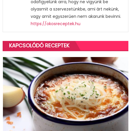
odafigyelünk arra, hogy ne vigyünk be
olyasmit a szervezetünkbe, ami árt nekünk,
vagy amit egyszerűen nem akarunk bevinni.
https://okosreceptek.hu
KAPCSOLÓDÓ RECEPTEK