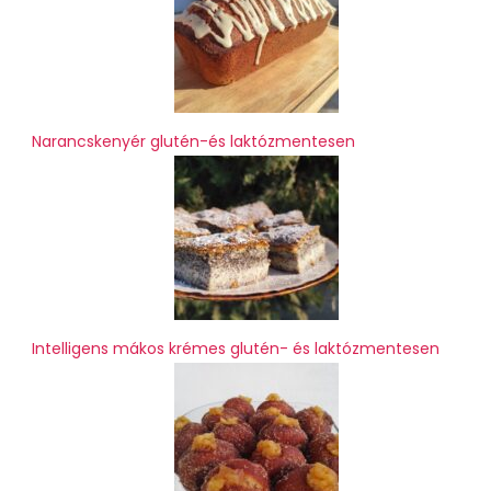
Narancskenyér glutén-és laktózmentesen
Intelligens mákos krémes glutén- és laktózmentesen