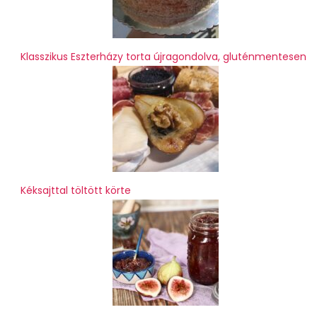
Klasszikus Eszterházy torta újragondolva, gluténmentesen
Kéksajttal töltött körte