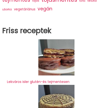
tészta
tojás
torta
vegán
vegetáriánus
uborka
Friss receptek
Lekváros isler glutén-és tejmentesen