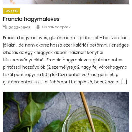
Levesek
Francia hagymaleves
Author
Posted
OkosReceptek
2023-05-13
on
Francia hagymaleves, gluténmentes pirítóssal – ha szeretnél
jóllakni, de nem akarsz hozzá ezer kalóriát betömni. Fenséges
ízhatás az egyik leggyakrabban használt konyhai
fűszernövényünkből. Francia hagymaleves, gluténmentes
pirítóssal hozzávalók (2 személyre): 2 nagy fej vöröshagyma
1 szál póréhagyma 50 g laktózmentes vaj/margarin 50 g
gluténmentes liszt 1 dl fehérbor 1 L alaplé só, bors 2 szelet […]