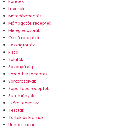
Köretek
Levesek
Maradékmentés
Mártogatós receptek
Meleg vacsorák
Olcsó receptek
Országtorták
Pizza
Saláták
Savanyúság
Smoothie receptek
Sörkorcsolyák
Superfood receptek
Sütemények
Szörp receptek
Tészták
Torták és krémek
Ünnepi menü