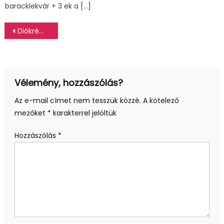
baracklekvár + 3 ek a […]
Bejegyzés
Diókrém tortához és süteményekhez (rumos diókrém)
navigáció
Vélemény, hozzászólás?
Az e-mail címet nem tesszük közzé.
A kötelező
mezőket
*
karakterrel jelöltük
Hozzászólás
*