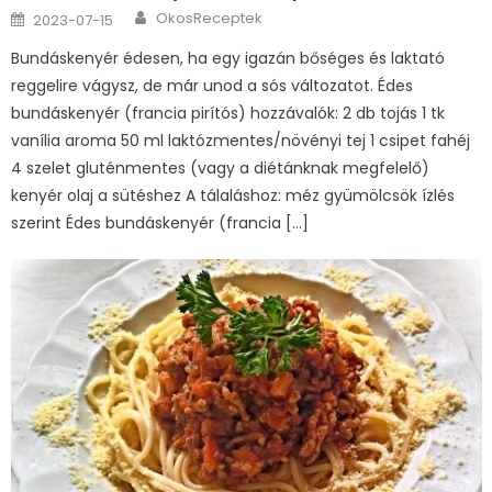
Author
Posted
OkosReceptek
2023-07-15
on
Bundáskenyér édesen, ha egy igazán bőséges és laktató
reggelire vágysz, de már unod a sós változatot. Édes
bundáskenyér (francia pirítós) hozzávalók: 2 db tojás 1 tk
vanília aroma 50 ml laktózmentes/növényi tej 1 csipet fahéj
4 szelet gluténmentes (vagy a diétánknak megfelelő)
kenyér olaj a sütéshez A tálaláshoz: méz gyümölcsök ízlés
szerint Édes bundáskenyér (francia […]