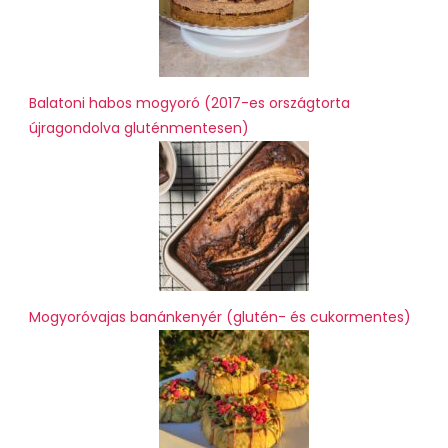
Balatoni habos mogyoró (2017-es országtorta
újragondolva gluténmentesen)
Mogyoróvajas banánkenyér (glutén- és cukormentes)