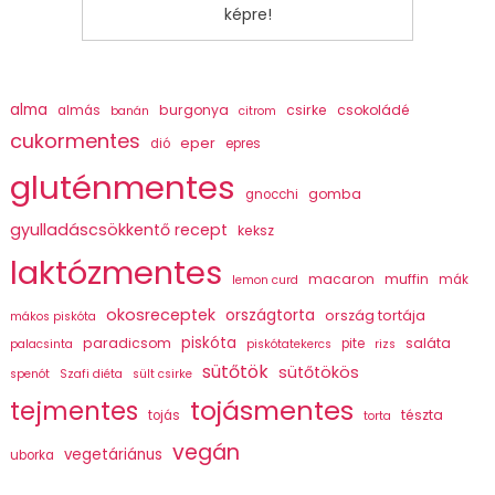
képre!
alma
burgonya
csirke
csokoládé
almás
banán
citrom
cukormentes
eper
dió
epres
gluténmentes
gomba
gnocchi
gyulladáscsökkentő recept
keksz
laktózmentes
macaron
muffin
mák
lemon curd
okosreceptek
országtorta
ország tortája
mákos piskóta
piskóta
paradicsom
saláta
pite
palacsinta
piskótatekercs
rizs
sütőtök
sütőtökös
spenót
Szafi diéta
sült csirke
tojásmentes
tejmentes
tészta
tojás
torta
vegán
vegetáriánus
uborka