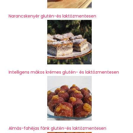
Narancskenyér glutén-és laktózmentesen
Intelligens mákos krémes glutén- és laktózmentesen
Almás-fahéjas fánk glutén-és laktózmentesen