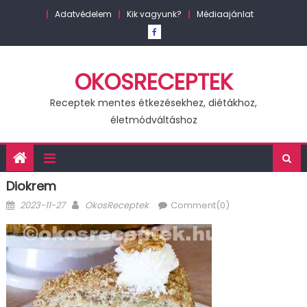
Skip
Adatvédelem
Kik vagyunk?
Médiaajánlat
to
content
OKOSRECEPTEK
Receptek mentes étkezésekhez, diétákhoz,
életmódváltáshoz
Diokrem
Posted
Author
2023-11-27
OkosReceptek
Comment(0)
on