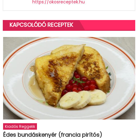
https://okosreceptek.hu
KAPCSOLÓDÓ RECEPTEK
Kiadós Reggelik
Édes bundáskenyér (francia pirítós)