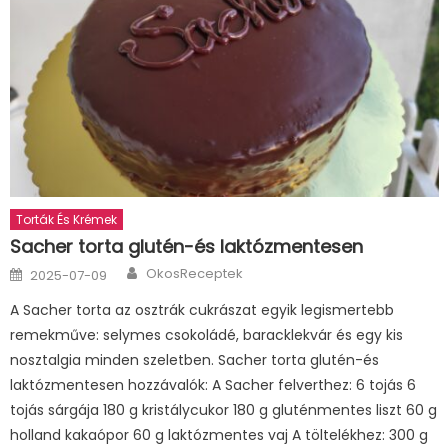
Torták És Krémek
Sacher torta glutén-és laktózmentesen
Author
Posted
OkosReceptek
2025-07-09
on
A Sacher torta az osztrák cukrászat egyik legismertebb
remekműve: selymes csokoládé, baracklekvár és egy kis
nosztalgia minden szeletben. Sacher torta glutén-és
laktózmentesen hozzávalók: A Sacher felverthez: 6 tojás 6
tojás sárgája 180 g kristálycukor 180 g gluténmentes liszt 60 g
holland kakaópor 60 g laktózmentes vaj A töltelékhez: 300 g