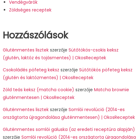
Vendégvárók
Zöldséges receptek
Hozzászólások
Gluténmentes lisztek
szerzője
Sütőtökös-csokis keksz
(glutén, laktóz és tojásmentes) | OkosReceptek
Csokoládés pöfeteg keksz
szerzője
Sütőtökös pöfeteg keksz
(glutén és laktózmentes) | OkosReceptek
Zöld teás keksz (matcha cookie)
szerzője
Matcha brownie
gluténmentesen | OkosReceptek
Gluténmentes lisztek
szerzője
Somlói revolúció (2014-es
országtorta újragondolása gluténmentesen) | OkosReceptek
Gluténmentes somlói galuska (az eredeti receptúra alapján)
szerzője
Somlói revolúció (2014-es országtorta újragondolása