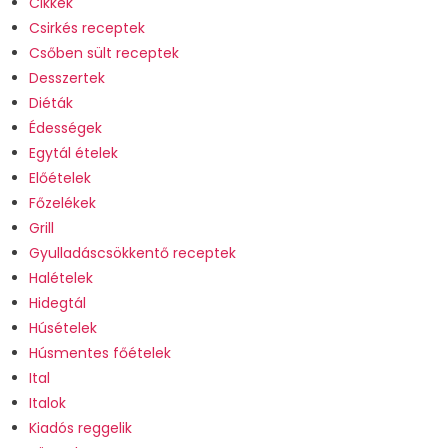
Cikkek
Csirkés receptek
Csőben sült receptek
Desszertek
Diéták
Édességek
Egytál ételek
Előételek
Főzelékek
Grill
Gyulladáscsökkentő receptek
Halételek
Hidegtál
Húsételek
Húsmentes főételek
Ital
Italok
Kiadós reggelik