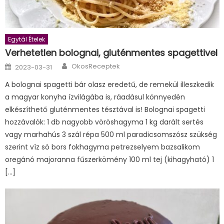
Egytál Ételek
Verhetetlen bolognai, gluténmentes spagettivel
Author
Posted
OkosReceptek
2023-03-31
on
A bolognai spagetti bár olasz eredetű, de remekül illeszkedik
a magyar konyha ízvilágába is, ráadásul könnyedén
elkészíthető gluténmentes tésztával is! Bolognai spagetti
hozzávalók: 1 db nagyobb vöröshagyma 1 kg darált sertés
vagy marhahús 3 szál répa 500 ml paradicsomszósz szükség
szerint víz só bors fokhagyma petrezselyem bazsalikom
oregánó majoranna fűszerkömény 100 ml tej (kihagyható) 1
[…]