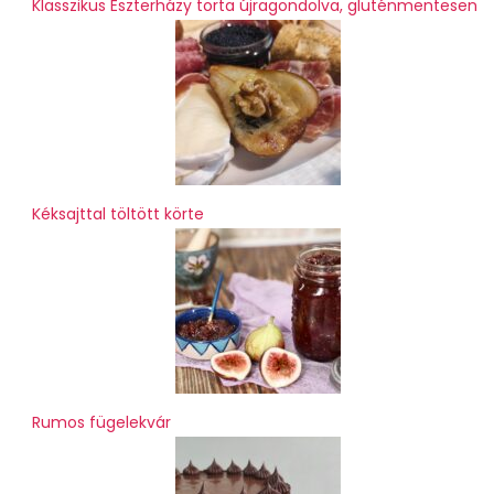
Klasszikus Eszterházy torta újragondolva, gluténmentesen
Kéksajttal töltött körte
Rumos fügelekvár