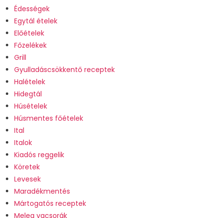
Édességek
Egytál ételek
Előételek
Főzelékek
Grill
Gyulladáscsökkentő receptek
Halételek
Hidegtál
Húsételek
Húsmentes főételek
Ital
Italok
Kiadós reggelik
Köretek
Levesek
Maradékmentés
Mártogatós receptek
Meleg vacsorák