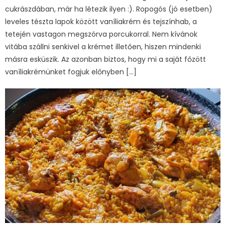
cukrászdában, már ha létezik ilyen :). Ropogós (jó esetben)
leveles tészta lapok között vaníliakrém és tejszínhab, a
tetején vastagon megszórva porcukorral. Nem kívánok
vitába szállni senkivel a krémet illetően, hiszen mindenki
másra esküszik. Az azonban biztos, hogy mi a saját főzött
vaníliakrémünket fogjuk előnyben […]