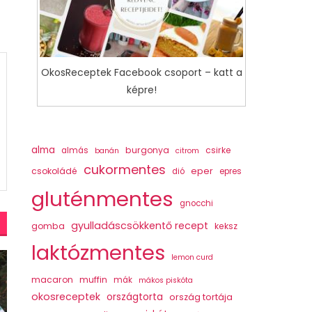
OkosReceptek Facebook csoport – katt a
képre!
alma
burgonya
csirke
almás
banán
citrom
cukormentes
csokoládé
eper
dió
epres
gluténmentes
gnocchi
gyulladáscsökkentő recept
gomba
keksz
laktózmentes
lemon curd
macaron
muffin
mák
mákos piskóta
okosreceptek
országtorta
ország tortája