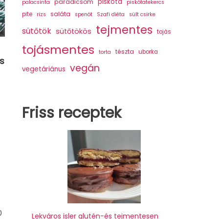
piskóta
paradicsom
palacsinta
piskótatekercs
saláta
pite
rizs
spenót
Szafi diéta
sült csirke
tejmentes
sütőtök
sütőtökös
tojás
tojásmentes
tészta
uborka
torta
s
vegán
vegetáriánus
Friss receptek
0
Lekváros isler glutén-és tejmentesen