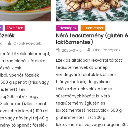
k
Főzelékek
Édességek
Sütemények
őzelék
Néró teasütemény (glutén é
laktózmentes)
Author
OkosReceptek
19
Author
Posted
OkosReceptek
2025-01-10
on
spenót főzelék alaprecept,
Ezek az általában lekvárral töltött
 a tradícionális ételeket
teasütemények az ünnepi
áznál kicsit
vendégváró falatok közül sem
ból. Spenót főzelék
hiányozhatnak, de gyakran
 500 g spenót (friss vagy
találkozhatunk velük a lagzis
is lehet) 1 ek
sütemények között is. Néró
laj 200 ml víz nagy
teasütemény (glutén és
3 ek cukor (ízlés szerint
laktózmentes) hozzávalók: 500 g
evesebb is lehet) 100 ml
gluténmentes liszt 300 g
s vagy növényi tej 40 g
laktózmentes vaj vagy margarin 30
ményítő Spenót főzelék