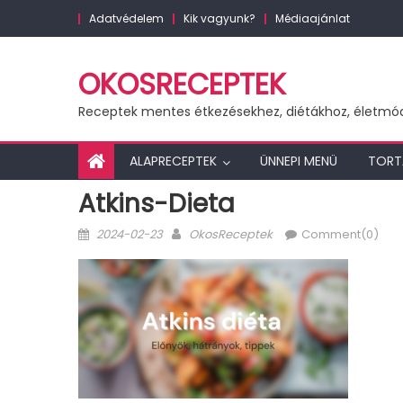
Skip
Adatvédelem
Kik vagyunk?
Médiaajánlat
to
content
OKOSRECEPTEK
Receptek mentes étkezésekhez, diétákhoz, életmó
ALAPRECEPTEK
ÜNNEPI MENÜ
TORT
Atkins-Dieta
Posted
Author
2024-02-23
OkosReceptek
Comment(0)
on