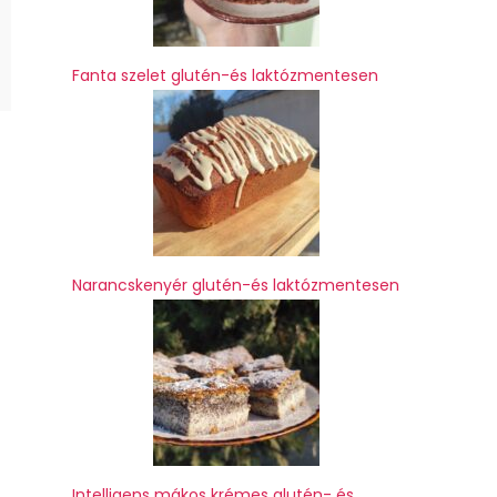
Fanta szelet glutén-és laktózmentesen
Narancskenyér glutén-és laktózmentesen
Intelligens mákos krémes glutén- és