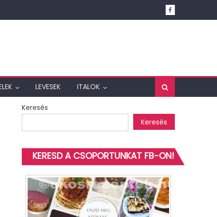
ELEK
LEVESEK
ITALOK
Keresés
Keresés
KERESD A CSOPORTUNKAT FB-ON!