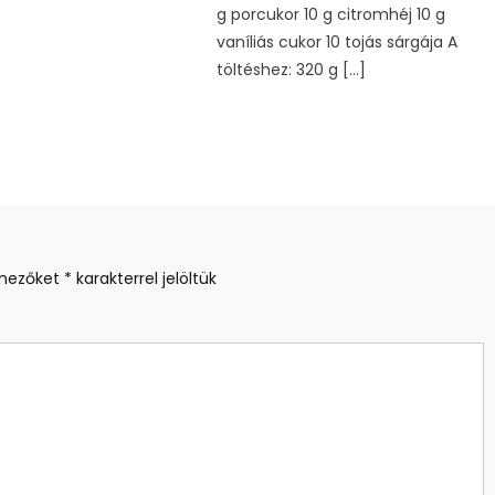
g porcukor 10 g citromhéj 10 g
vaníliás cukor 10 tojás sárgája A
töltéshez: 320 g […]
 mezőket
*
karakterrel jelöltük