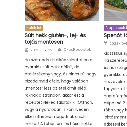
Halételek
Alaprecepte
Sült hekk glutén-, tej- és
Spenót f
tojásmentesen
Posted
2023-10-
on
Author
Posted
OkosReceptek
2023-06-22
on
Klasszikus 
Ha számodra is elképzelhetetlen a
ha szereted
nyaralás sült hekk nélkül, de
és nosztalgi
ételérzékeny vagy, és nincs túl nagy
gyerekkorod
bizodalmad afelé, hogy valóban
hozzávalók:
„mentes” lesz az étel amit eléd
fagyasztott 
raknak a strandon, akkor ezt a
napraforgóo
receptet Neked találták ki! Otthon,
csipet só 2-
vagy a nyaralóban is könnyedén
több vagy k
elkészítheted magadnak a sült
laktózmente
hekket! A fehér, omlós húsú hekket
étkezési ke