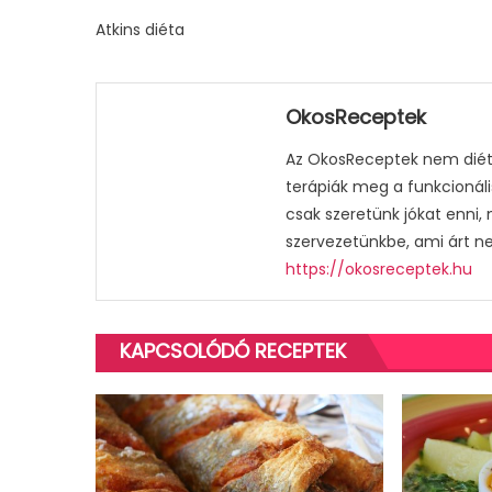
Atkins diéta
OkosReceptek
Az OkosReceptek nem diétá
terápiák meg a funkcionáli
csak szeretünk jókat enni,
szervezetünkbe, ami árt n
https://okosreceptek.hu
KAPCSOLÓDÓ RECEPTEK