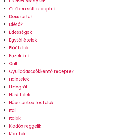
Csirkés receptek
Csőben sült receptek
Desszertek
Diéták
Édességek
Egytál ételek
Előételek
Főzelékek
Grill
Gyulladáscsökkentő receptek
Halételek
Hidegtál
Húsételek
Húsmentes főételek
Ital
Italok
Kiadós reggelik
Köretek