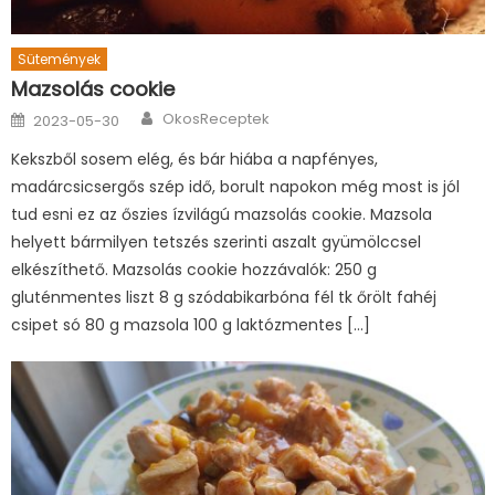
Sütemények
Mazsolás cookie
Author
Posted
OkosReceptek
2023-05-30
on
Kekszből sosem elég, és bár hiába a napfényes,
madárcsicsergős szép idő, borult napokon még most is jól
tud esni ez az őszies ízvilágú mazsolás cookie. Mazsola
helyett bármilyen tetszés szerinti aszalt gyümölccsel
elkészíthető. Mazsolás cookie hozzávalók: 250 g
gluténmentes liszt 8 g szódabikarbóna fél tk őrölt fahéj
csipet só 80 g mazsola 100 g laktózmentes […]