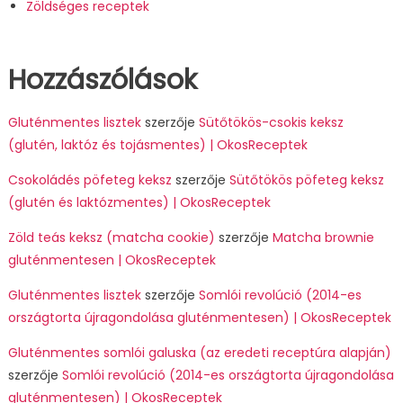
Zöldséges receptek
Hozzászólások
Gluténmentes lisztek
szerzője
Sütőtökös-csokis keksz
(glutén, laktóz és tojásmentes) | OkosReceptek
Csokoládés pöfeteg keksz
szerzője
Sütőtökös pöfeteg keksz
(glutén és laktózmentes) | OkosReceptek
Zöld teás keksz (matcha cookie)
szerzője
Matcha brownie
gluténmentesen | OkosReceptek
Gluténmentes lisztek
szerzője
Somlói revolúció (2014-es
országtorta újragondolása gluténmentesen) | OkosReceptek
Gluténmentes somlói galuska (az eredeti receptúra alapján)
szerzője
Somlói revolúció (2014-es országtorta újragondolása
gluténmentesen) | OkosReceptek