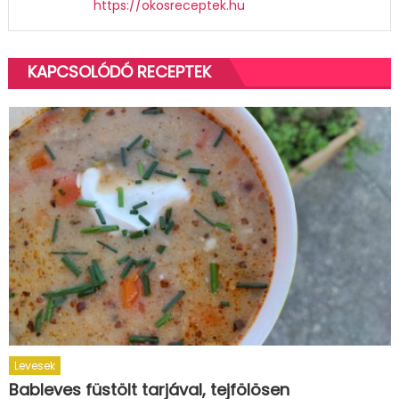
https://okosreceptek.hu
KAPCSOLÓDÓ RECEPTEK
Levesek
Bableves füstölt tarjával, tejfölösen