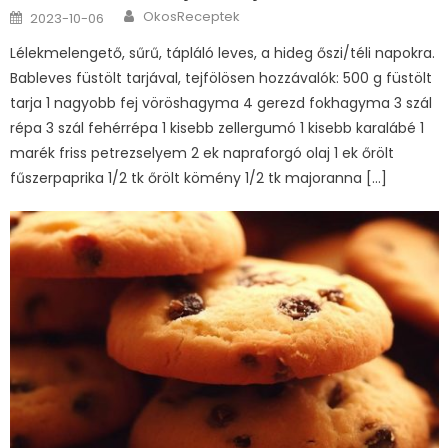
Author
Posted
OkosReceptek
2023-10-06
on
Lélekmelengető, sűrű, tápláló leves, a hideg őszi/téli napokra.
Bableves füstölt tarjával, tejfölösen hozzávalók: 500 g füstölt
tarja 1 nagyobb fej vöröshagyma 4 gerezd fokhagyma 3 szál
répa 3 szál fehérrépa 1 kisebb zellergumó 1 kisebb karalábé 1
marék friss petrezselyem 2 ek napraforgó olaj 1 ek őrölt
fűszerpaprika 1/2 tk őrölt kömény 1/2 tk majoranna […]