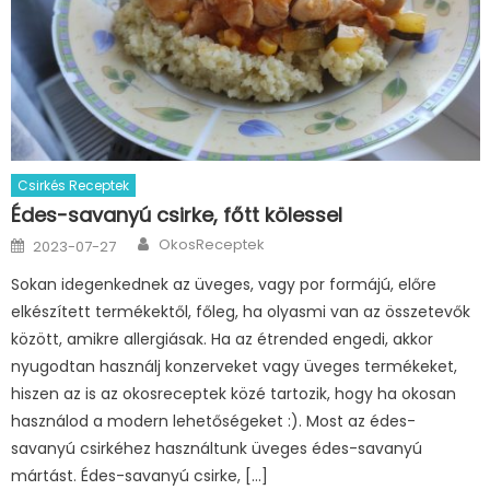
Csirkés Receptek
Édes-savanyú csirke, főtt kölessel
Author
Posted
OkosReceptek
2023-07-27
on
Sokan idegenkednek az üveges, vagy por formájú, előre
elkészített termékektől, főleg, ha olyasmi van az összetevők
között, amikre allergiásak. Ha az étrended engedi, akkor
nyugodtan használj konzerveket vagy üveges termékeket,
hiszen az is az okosreceptek közé tartozik, hogy ha okosan
használod a modern lehetőségeket :). Most az édes-
savanyú csirkéhez használtunk üveges édes-savanyú
mártást. Édes-savanyú csirke, […]