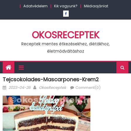
Skip
Adatvédelem
Kik vagyunk?
Médiaajánlat
to
content
OKOSRECEPTEK
Receptek mentes étkezésekhez, diétákhoz,
életmódváltáshoz
Tejcsokolades-Mascarpones-Krem2
Posted
Author
2023-04-26
OkosReceptek
Comment(0)
on