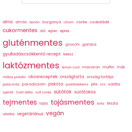
alma
burgonya
csirke
csokoládé
almás
banán
citrom
cukormentes
eper
dió
epres
gluténmentes
gomba
gnocchi
gyulladáscsökkentő recept
keksz
laktózmentes
macaron
muffin
mák
lemon curd
okosreceptek
országtorta
ország tortája
mákos piskóta
piskóta
paradicsom
saláta
pite
palacsinta
piskótatekercs
rizs
sütőtök
sütőtökös
spenót
Szafi diéta
sült csirke
tojásmentes
tejmentes
tészta
tojás
torta
vegán
vegetáriánus
uborka