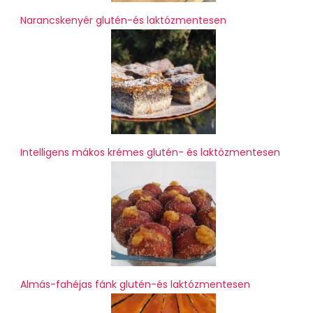
Narancskenyér glutén-és laktózmentesen
Intelligens mákos krémes glutén- és laktózmentesen
Almás-fahéjas fánk glutén-és laktózmentesen