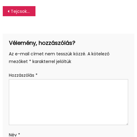
Bejegyzés
Tejcsokoládés mascarpones krém (tortába vagy cupcake-re)
navigáció
Vélemény, hozzászólás?
Az e-mail címet nem tesszük közzé.
A kötelező
mezőket
*
karakterrel jelöltük
Hozzászólás
*
Név
*