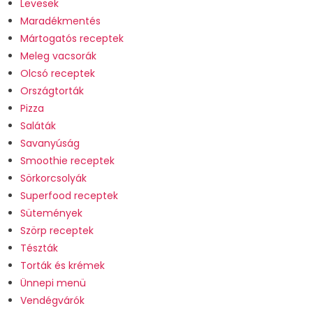
Levesek
Maradékmentés
Mártogatós receptek
Meleg vacsorák
Olcsó receptek
Országtorták
Pizza
Saláták
Savanyúság
Smoothie receptek
Sörkorcsolyák
Superfood receptek
Sütemények
Szörp receptek
Tészták
Torták és krémek
Ünnepi menü
Vendégvárók