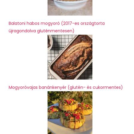
Balatoni habos mogyoró (2017-es országtorta
újragondolva gluténmentesen)
Mogyoróvajas banánkenyér (glutén- és cukormentes)