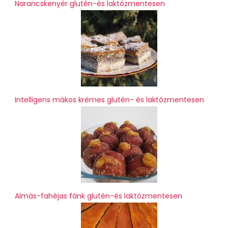
Narancskenyér glutén-és laktózmentesen
Intelligens mákos krémes glutén- és laktózmentesen
Almás-fahéjas fánk glutén-és laktózmentesen