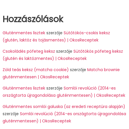
Hozzászólások
Gluténmentes lisztek
szerzője
Sütőtökös-csokis keksz
(glutén, laktóz és tojásmentes) | OkosReceptek
Csokoládés pöfeteg keksz
szerzője
Sütőtökös pöfeteg keksz
(glutén és laktózmentes) | OkosReceptek
Zöld teás keksz (matcha cookie)
szerzője
Matcha brownie
gluténmentesen | OkosReceptek
Gluténmentes lisztek
szerzője
Somlói revolúció (2014-es
országtorta újragondolása gluténmentesen) | OkosReceptek
Gluténmentes somlói galuska (az eredeti receptúra alapján)
szerzője
Somlói revolúció (2014-es országtorta újragondolása
gluténmentesen) | OkosReceptek