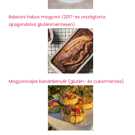
Balatoni habos mogyoró (2017-es országtorta
újragondolva gluténmentesen)
Mogyoróvajas banánkenyér (glutén- és cukormentes)