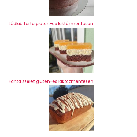
Lúdláb torta glutén-és laktózmentesen
Fanta szelet glutén-és laktózmentesen