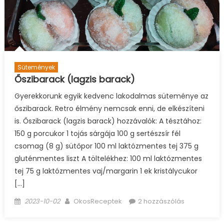
Sütemények
Őszibarack (lagzis barack)
Gyerekkorunk egyik kedvenc lakodalmas süteménye az
őszibarack. Retro élmény nemcsak enni, de elkészíteni
is. Őszibarack (lagzis barack) hozzávalók: A tésztához:
150 g porcukor 1 tojás sárgája 100 g sertészsír fél
csomag (8 g) sütőpor 100 ml laktózmentes tej 375 g
gluténmentes liszt A töltelékhez: 100 ml laktózmentes
tej 75 g laktózmentes vaj/margarin 1 ek kristálycukor
[…]
Posted
Author
2023-10-02
OkosReceptek
2 hozzászólás
on