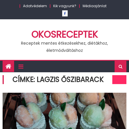
Skip
Adatvédelem
Kik vagyunk?
Médiaajánlat
to
content
OKOSRECEPTEK
Receptek mentes étkezésekhez, diétákhoz,
életmódváltáshoz
CÍMKE:
LAGZIS ŐSZIBARACK