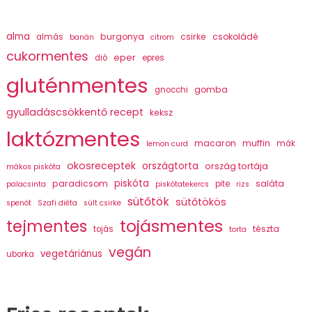
alma
burgonya
csirke
csokoládé
almás
banán
citrom
cukormentes
eper
dió
epres
gluténmentes
gomba
gnocchi
gyulladáscsökkentő recept
keksz
laktózmentes
macaron
muffin
mák
lemon curd
okosreceptek
országtorta
ország tortája
mákos piskóta
piskóta
paradicsom
saláta
pite
palacsinta
piskótatekercs
rizs
sütőtök
sütőtökös
spenót
Szafi diéta
sült csirke
tojásmentes
tejmentes
tészta
tojás
torta
vegán
vegetáriánus
uborka