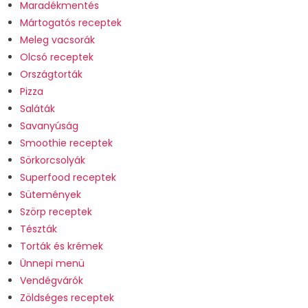
Maradékmentés
Mártogatós receptek
Meleg vacsorák
Olcsó receptek
Országtorták
Pizza
Saláták
Savanyúság
Smoothie receptek
Sörkorcsolyák
Superfood receptek
Sütemények
Szörp receptek
Tészták
Torták és krémek
Ünnepi menü
Vendégvárók
Zöldséges receptek