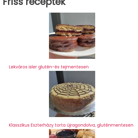
Friss receptek
Lekváros isler glutén-és tejmentesen
Klasszikus Eszterházy torta újragondolva, gluténmentesen