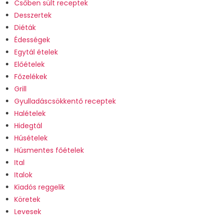
Csőben sült receptek
Desszertek
Diéták
Édességek
Egytál ételek
Előételek
Főzelékek
Grill
Gyulladáscsökkentő receptek
Halételek
Hidegtál
Húsételek
Húsmentes főételek
Ital
Italok
Kiadós reggelik
Köretek
Levesek