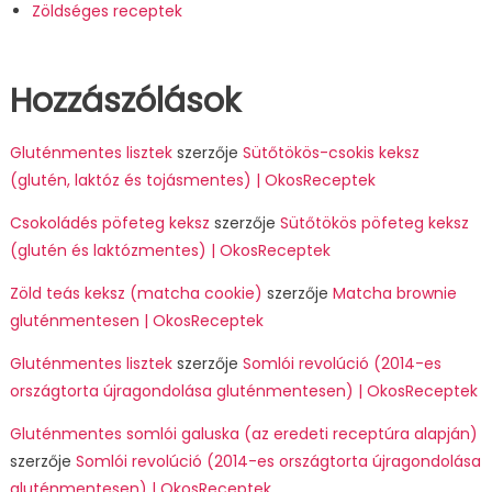
Zöldséges receptek
Hozzászólások
Gluténmentes lisztek
szerzője
Sütőtökös-csokis keksz
(glutén, laktóz és tojásmentes) | OkosReceptek
Csokoládés pöfeteg keksz
szerzője
Sütőtökös pöfeteg keksz
(glutén és laktózmentes) | OkosReceptek
Zöld teás keksz (matcha cookie)
szerzője
Matcha brownie
gluténmentesen | OkosReceptek
Gluténmentes lisztek
szerzője
Somlói revolúció (2014-es
országtorta újragondolása gluténmentesen) | OkosReceptek
Gluténmentes somlói galuska (az eredeti receptúra alapján)
szerzője
Somlói revolúció (2014-es országtorta újragondolása
gluténmentesen) | OkosReceptek