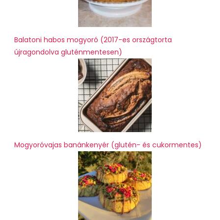
Balatoni habos mogyoró (2017-es országtorta
újragondolva gluténmentesen)
Mogyoróvajas banánkenyér (glutén- és cukormentes)