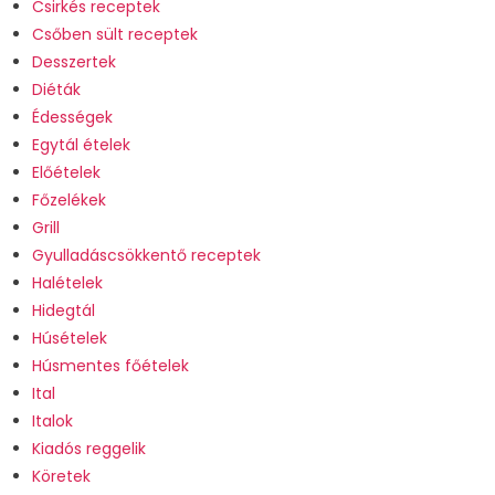
Csirkés receptek
Csőben sült receptek
Desszertek
Diéták
Édességek
Egytál ételek
Előételek
Főzelékek
Grill
Gyulladáscsökkentő receptek
Halételek
Hidegtál
Húsételek
Húsmentes főételek
Ital
Italok
Kiadós reggelik
Köretek