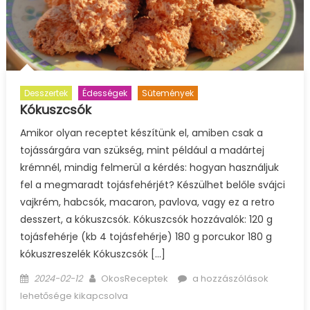
Desszertek
Édességek
Sütemények
Kókuszcsók
Amikor olyan receptet készítünk el, amiben csak a
tojássárgára van szükség, mint például a madártej
krémnél, mindig felmerül a kérdés: hogyan használjuk
fel a megmaradt tojásfehérjét? Készülhet belőle svájci
vajkrém, habcsók, macaron, pavlova, vagy ez a retro
desszert, a kókuszcsók. Kókuszcsók hozzávalók: 120 g
tojásfehérje (kb 4 tojásfehérje) 180 g porcukor 180 g
kókuszreszelék Kókuszcsók […]
Posted
Author
Kókuszcsók
2024-02-12
OkosReceptek
a hozzászólások
on
bejegyzéshez
lehetősége kikapcsolva