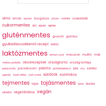
alma
burgonya
csirke
csokoládé
almás
banán
citrom
cukormentes
eper
dió
epres
gluténmentes
gomba
gnocchi
gyulladáscsökkentő recept
keksz
laktózmentes
macaron
muffin
mák
lemon curd
okosreceptek
országtorta
ország tortája
mákos piskóta
piskóta
paradicsom
saláta
pite
palacsinta
piskótatekercs
rizs
sütőtök
sütőtökös
spenót
Szafi diéta
sült csirke
tojásmentes
tejmentes
tészta
tojás
torta
vegán
vegetáriánus
uborka