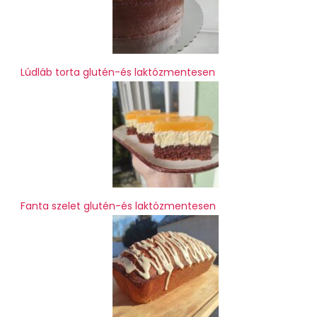
Lúdláb torta glutén-és laktózmentesen
Fanta szelet glutén-és laktózmentesen