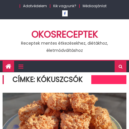
Skip
Adatvédelem
Kik vagyunk?
Médiaajánlat
to
content
OKOSRECEPTEK
Receptek mentes étkezésekhez, diétákhoz,
életmódváltáshoz
CÍMKE:
KÓKUSZCSÓK