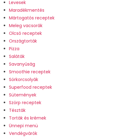
Levesek
Maradékmentés
Mártogatós receptek
Meleg vacsorák
Olcsó receptek
Országtorták
Pizza
Saláták
Savanyúság
Smoothie receptek
Sörkorcsolyák
Superfood receptek
Sütemények
Szörp receptek
Tészták
Torták és krémek
Ünnepi menü
Vendégvárók