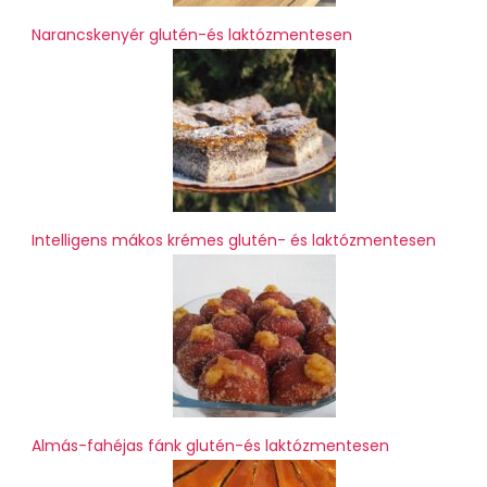
Narancskenyér glutén-és laktózmentesen
Intelligens mákos krémes glutén- és laktózmentesen
Almás-fahéjas fánk glutén-és laktózmentesen