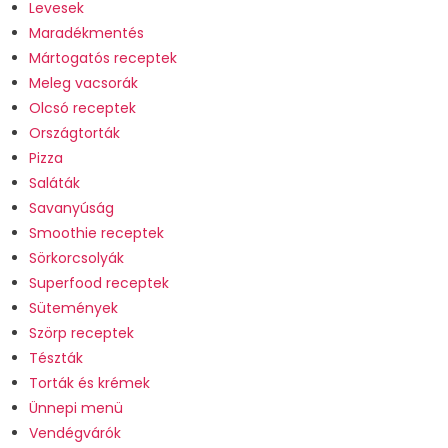
Levesek
Maradékmentés
Mártogatós receptek
Meleg vacsorák
Olcsó receptek
Országtorták
Pizza
Saláták
Savanyúság
Smoothie receptek
Sörkorcsolyák
Superfood receptek
Sütemények
Szörp receptek
Tészták
Torták és krémek
Ünnepi menü
Vendégvárók