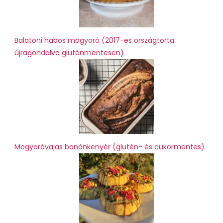
Balatoni habos mogyoró (2017-es országtorta
újragondolva gluténmentesen)
Mogyoróvajas banánkenyér (glutén- és cukormentes)