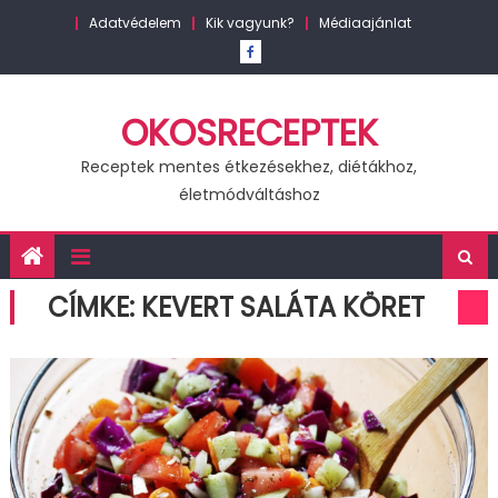
Skip
Adatvédelem
Kik vagyunk?
Médiaajánlat
to
content
OKOSRECEPTEK
Receptek mentes étkezésekhez, diétákhoz,
életmódváltáshoz
CÍMKE:
KEVERT SALÁTA KÖRET