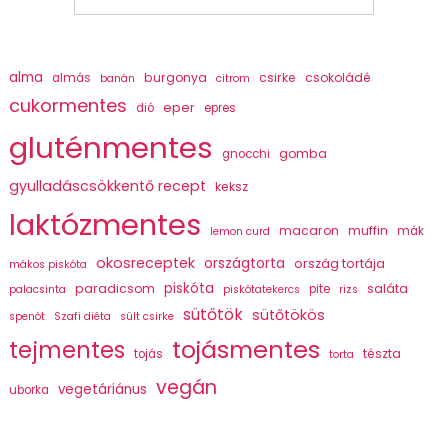
alma
burgonya
csirke
csokoládé
almás
banán
citrom
cukormentes
eper
dió
epres
gluténmentes
gomba
gnocchi
gyulladáscsökkentő recept
keksz
laktózmentes
macaron
muffin
mák
lemon curd
okosreceptek
országtorta
ország tortája
mákos piskóta
piskóta
paradicsom
saláta
pite
palacsinta
piskótatekercs
rizs
sütőtök
sütőtökös
spenót
Szafi diéta
sült csirke
tojásmentes
tejmentes
tészta
tojás
torta
vegán
vegetáriánus
uborka