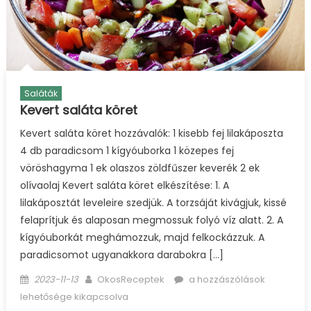
Saláták
Kevert saláta köret
Kevert saláta köret hozzávalók: 1 kisebb fej lilakáposzta
4 db paradicsom 1 kígyóuborka 1 közepes fej
vöröshagyma 1 ek olaszos zöldfűszer keverék 2 ek
olívaolaj Kevert saláta köret elkészítése: 1. A
lilakáposztát leveleire szedjük. A torzsáját kivágjuk, kissé
felaprítjuk és alaposan megmossuk folyó víz alatt. 2. A
kígyóuborkát meghámozzuk, majd felkockázzuk. A
paradicsomot ugyanakkora darabokra […]
Posted
Author
Kevert
2023-11-13
OkosReceptek
a hozzászólások
on
saláta
lehetősége kikapcsolva
köret