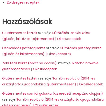
Zöldséges receptek
Hozzászólások
Gluténmentes lisztek
szerzője
Sütőtökös-csokis keksz
(glutén, laktóz és tojásmentes) | OkosReceptek
Csokoládés pöfeteg keksz
szerzője
Sütőtökös pöfeteg keksz
(glutén és laktózmentes) | OkosReceptek
Zöld teás keksz (matcha cookie)
szerzője
Matcha brownie
gluténmentesen | OkosReceptek
Gluténmentes lisztek
szerzője
Somlói revolúció (2014-es
országtorta újragondolása gluténmentesen) | OkosReceptek
Gluténmentes somlói galuska (az eredeti receptúra alapján)
szerzője
Somlói revolúció (2014-es országtorta újragondolása
gluténmentesen) | OkosReceptek