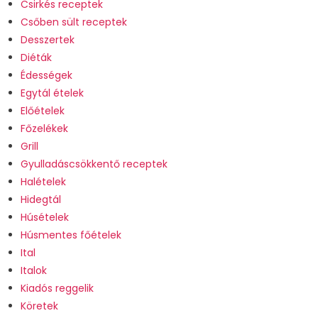
Csirkés receptek
Csőben sült receptek
Desszertek
Diéták
Édességek
Egytál ételek
Előételek
Főzelékek
Grill
Gyulladáscsökkentő receptek
Halételek
Hidegtál
Húsételek
Húsmentes főételek
Ital
Italok
Kiadós reggelik
Köretek