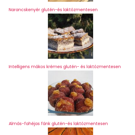
Narancskenyér glutén-és laktózmentesen
Intelligens mákos krémes glutén- és laktózmentesen
Almás-fahéjas fánk glutén-és laktózmentesen