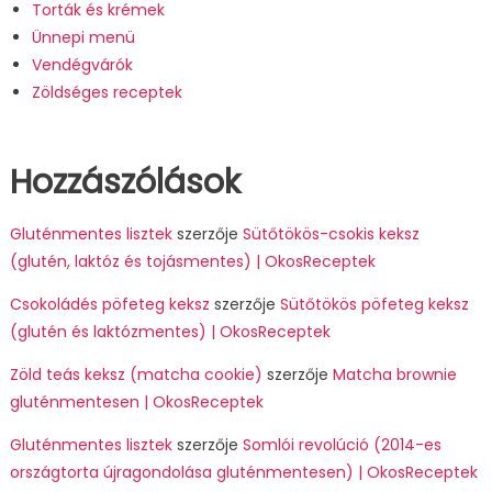
Torták és krémek
Ünnepi menü
Vendégvárók
Zöldséges receptek
Hozzászólások
Gluténmentes lisztek
szerzője
Sütőtökös-csokis keksz
(glutén, laktóz és tojásmentes) | OkosReceptek
Csokoládés pöfeteg keksz
szerzője
Sütőtökös pöfeteg keksz
(glutén és laktózmentes) | OkosReceptek
Zöld teás keksz (matcha cookie)
szerzője
Matcha brownie
gluténmentesen | OkosReceptek
Gluténmentes lisztek
szerzője
Somlói revolúció (2014-es
országtorta újragondolása gluténmentesen) | OkosReceptek