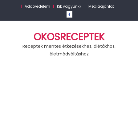
Skip
Adatvédelem
Kik vagyunk?
Médiaajánlat
to
content
OKOSRECEPTEK
Receptek mentes étkezésekhez, diétákhoz,
életmódváltáshoz