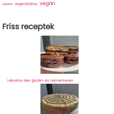
vegán
vegetáriánus
uborka
Friss receptek
Lekváros isler glutén-és tejmentesen