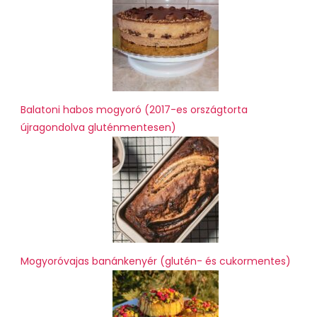
Balatoni habos mogyoró (2017-es országtorta
újragondolva gluténmentesen)
Mogyoróvajas banánkenyér (glutén- és cukormentes)