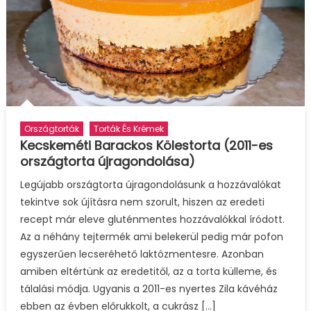
Országtorták
Torták És Krémek
Kecskeméti Barackos Kölestorta (2011-es
országtorta újragondolása)
Legújabb országtorta újragondolásunk a hozzávalókat
tekintve sok újításra nem szorult, hiszen az eredeti
recept már eleve gluténmentes hozzávalókkal íródott.
Az a néhány tejtermék ami belekerül pedig már pofon
egyszerűen lecseréhető laktózmentesre. Azonban
amiben eltértünk az eredetitől, az a torta külleme, és
tálalási módja. Ugyanis a 2011-es nyertes Zila kávéház
ebben az évben előrukkolt, a cukrász […]