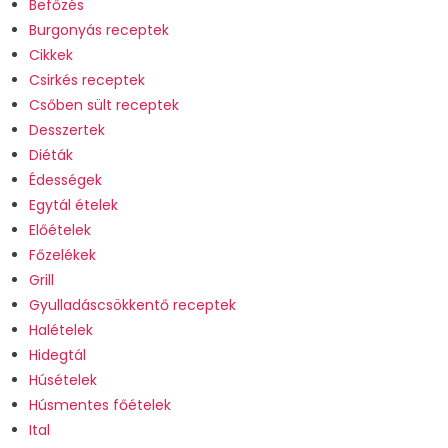
Befőzés
Burgonyás receptek
Cikkek
Csirkés receptek
Csőben sült receptek
Desszertek
Diéták
Édességek
Egytál ételek
Előételek
Főzelékek
Grill
Gyulladáscsökkentő receptek
Halételek
Hidegtál
Húsételek
Húsmentes főételek
Ital