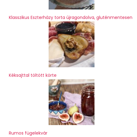
Klasszikus Eszterházy torta újragondolva, gluténmentesen
Kéksajttal töltött körte
Rumos fügelekvár