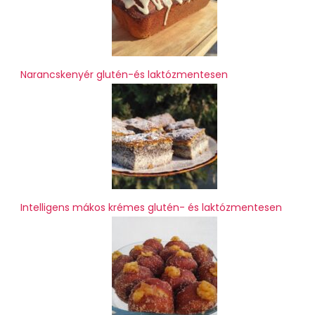
Narancskenyér glutén-és laktózmentesen
Intelligens mákos krémes glutén- és laktózmentesen