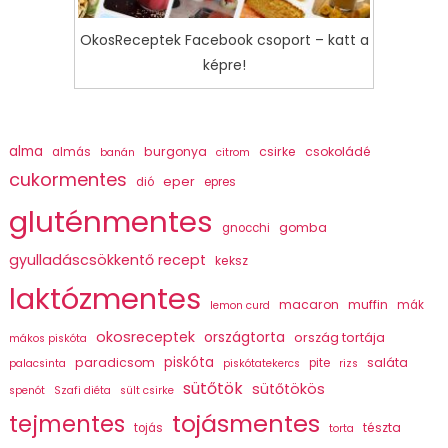
OkosReceptek Facebook csoport – katt a
képre!
alma
burgonya
csirke
csokoládé
almás
banán
citrom
cukormentes
eper
dió
epres
gluténmentes
gomba
gnocchi
gyulladáscsökkentő recept
keksz
laktózmentes
macaron
muffin
mák
lemon curd
okosreceptek
országtorta
ország tortája
mákos piskóta
piskóta
paradicsom
saláta
pite
palacsinta
piskótatekercs
rizs
sütőtök
sütőtökös
spenót
Szafi diéta
sült csirke
tojásmentes
tejmentes
tészta
tojás
torta