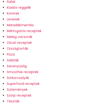
Italok
Kiadós reggelik
Köretek
Levesek
Maradékmentés
Mártogatós receptek
Meleg vacsorák
Olcsó receptek
Országtorták
Pizza
Saláták
Savanyúság
Smoothie receptek
Sörkorcsolyák
Superfood receptek
Sütemények
Szörp receptek
Tészták