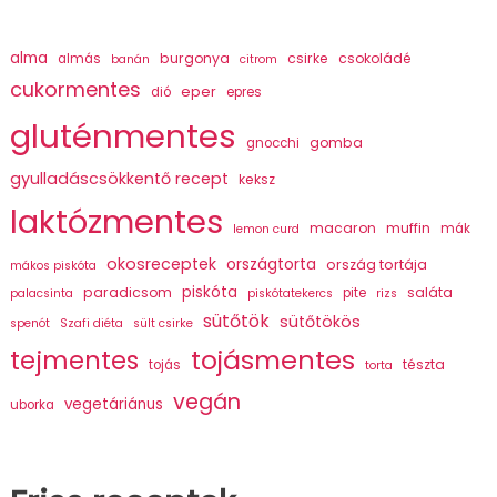
alma
burgonya
csirke
csokoládé
almás
banán
citrom
cukormentes
eper
dió
epres
gluténmentes
gomba
gnocchi
gyulladáscsökkentő recept
keksz
laktózmentes
macaron
muffin
mák
lemon curd
okosreceptek
országtorta
ország tortája
mákos piskóta
piskóta
paradicsom
saláta
pite
palacsinta
piskótatekercs
rizs
sütőtök
sütőtökös
spenót
Szafi diéta
sült csirke
tojásmentes
tejmentes
tészta
tojás
torta
vegán
vegetáriánus
uborka