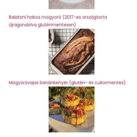
Balatoni habos mogyoró (2017-es országtorta
újragondolva gluténmentesen)
Mogyoróvajas banánkenyér (glutén- és cukormentes)