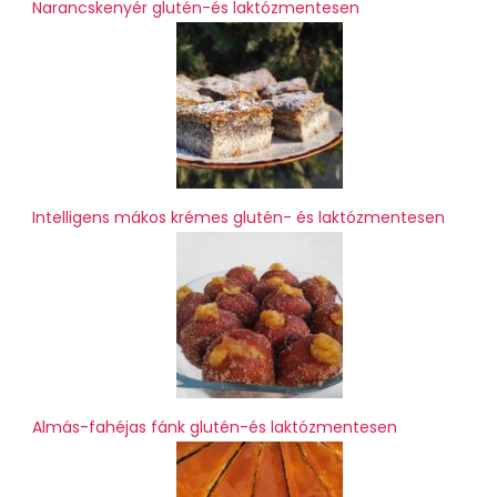
Narancskenyér glutén-és laktózmentesen
Intelligens mákos krémes glutén- és laktózmentesen
Almás-fahéjas fánk glutén-és laktózmentesen