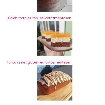
Lúdláb torta glutén-és laktózmentesen
Fanta szelet glutén-és laktózmentesen