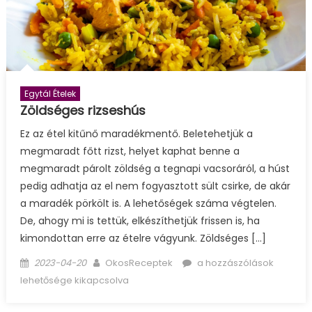
Egytál Ételek
Zöldséges rizseshús
Ez az étel kitűnő maradékmentő. Beletehetjük a
megmaradt főtt rizst, helyet kaphat benne a
megmaradt párolt zöldség a tegnapi vacsoráról, a húst
pedig adhatja az el nem fogyasztott sült csirke, de akár
a maradék pörkölt is. A lehetőségek száma végtelen.
De, ahogy mi is tettük, elkészíthetjük frissen is, ha
kimondottan erre az ételre vágyunk. Zöldséges […]
Posted
Author
Zöldséges
2023-04-20
OkosReceptek
a hozzászólások
on
rizseshús
lehetősége kikapcsolva
bejegyzéshez