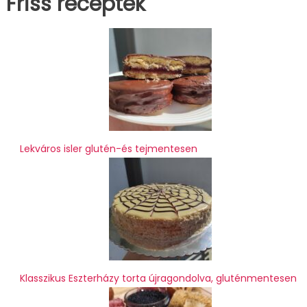
Friss receptek
Lekváros isler glutén-és tejmentesen
Klasszikus Eszterházy torta újragondolva, gluténmentesen