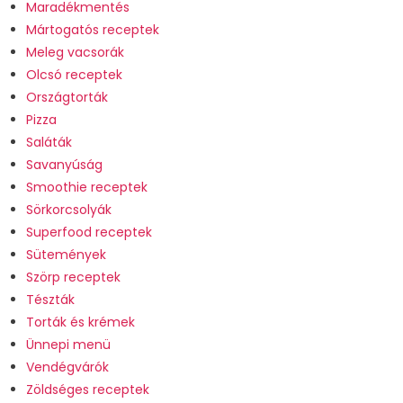
Maradékmentés
Mártogatós receptek
Meleg vacsorák
Olcsó receptek
Országtorták
Pizza
Saláták
Savanyúság
Smoothie receptek
Sörkorcsolyák
Superfood receptek
Sütemények
Szörp receptek
Tészták
Torták és krémek
Ünnepi menü
Vendégvárók
Zöldséges receptek