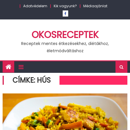
Skip
Adatvédelem
Kik vagyunk?
Médiaajánlat
to
content
OKOSRECEPTEK
Receptek mentes étkezésekhez, diétákhoz,
életmódváltáshoz
CÍMKE:
HÚS