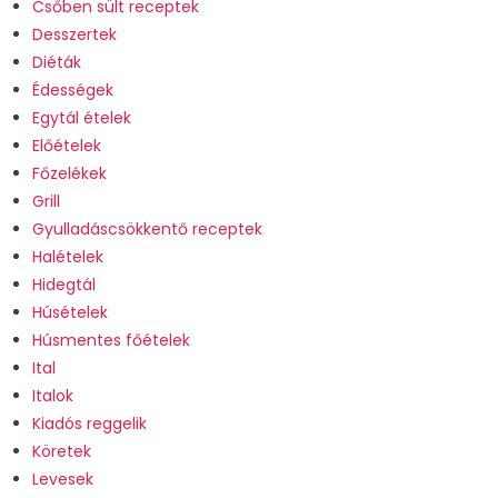
Csőben sült receptek
Desszertek
Diéták
Édességek
Egytál ételek
Előételek
Főzelékek
Grill
Gyulladáscsökkentő receptek
Halételek
Hidegtál
Húsételek
Húsmentes főételek
Ital
Italok
Kiadós reggelik
Köretek
Levesek