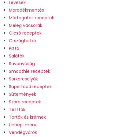
Levesek
Maradékmentés
Mártogatós receptek
Meleg vacsorák
Olcsó receptek
Országtorták
Pizza
Saláták
Savanyúság
Smoothie receptek
Sörkorcsolyák
Superfood receptek
Sütemények
Szörp receptek
Tészták
Torták és krémek
Ünnepi menü
Vendégvárók