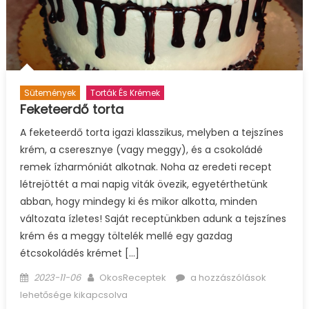
Sütemények
Torták És Krémek
Feketeerdő torta
A feketeerdő torta igazi klasszikus, melyben a tejszínes
krém, a cseresznye (vagy meggy), és a csokoládé
remek ízharmóniát alkotnak. Noha az eredeti recept
létrejöttét a mai napig viták övezik, egyetérthetünk
abban, hogy mindegy ki és mikor alkotta, minden
változata ízletes! Saját receptünkben adunk a tejszínes
krém és a meggy töltelék mellé egy gazdag
étcsokoládés krémet […]
Posted
Author
Feketeerdő
2023-11-06
OkosReceptek
a hozzászólások
on
torta
lehetősége kikapcsolva
bejegyzéshez