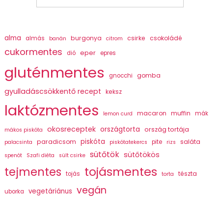
alma
burgonya
csirke
csokoládé
almás
banán
citrom
cukormentes
eper
dió
epres
gluténmentes
gomba
gnocchi
gyulladáscsökkentő recept
keksz
laktózmentes
macaron
muffin
mák
lemon curd
okosreceptek
országtorta
ország tortája
mákos piskóta
piskóta
paradicsom
saláta
pite
palacsinta
piskótatekercs
rizs
sütőtök
sütőtökös
spenót
Szafi diéta
sült csirke
tojásmentes
tejmentes
tészta
tojás
torta
vegán
vegetáriánus
uborka