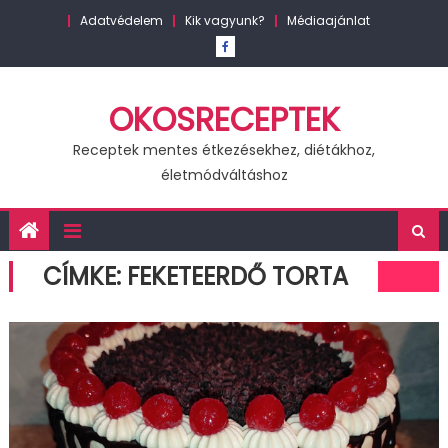
Skip
Adatvédelem
Kik vagyunk?
Médiaajánlat
to
content
OKOSRECEPTEK
Receptek mentes étkezésekhez, diétákhoz,
életmódváltáshoz
CÍMKE:
FEKETEERDŐ TORTA