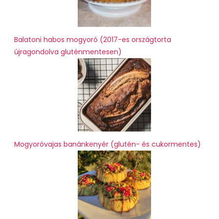
Balatoni habos mogyoró (2017-es országtorta
újragondolva gluténmentesen)
Mogyoróvajas banánkenyér (glutén- és cukormentes)