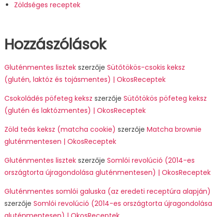
Zöldséges receptek
Hozzászólások
Gluténmentes lisztek
szerzője
Sütőtökös-csokis keksz
(glutén, laktóz és tojásmentes) | OkosReceptek
Csokoládés pöfeteg keksz
szerzője
Sütőtökös pöfeteg keksz
(glutén és laktózmentes) | OkosReceptek
Zöld teás keksz (matcha cookie)
szerzője
Matcha brownie
gluténmentesen | OkosReceptek
Gluténmentes lisztek
szerzője
Somlói revolúció (2014-es
országtorta újragondolása gluténmentesen) | OkosReceptek
Gluténmentes somlói galuska (az eredeti receptúra alapján)
szerzője
Somlói revolúció (2014-es országtorta újragondolása
gluténmentesen) | OkosReceptek