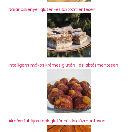
Narancskenyér glutén-és laktózmentesen
Intelligens mákos krémes glutén- és laktózmentesen
Almás-fahéjas fánk glutén-és laktózmentesen