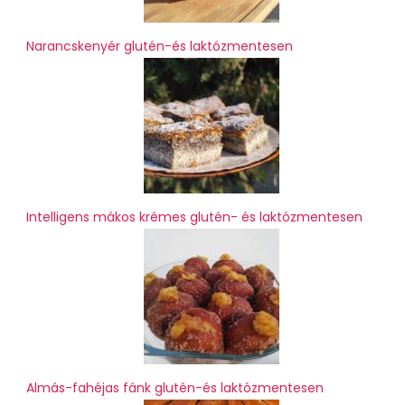
Narancskenyér glutén-és laktózmentesen
Intelligens mákos krémes glutén- és laktózmentesen
Almás-fahéjas fánk glutén-és laktózmentesen