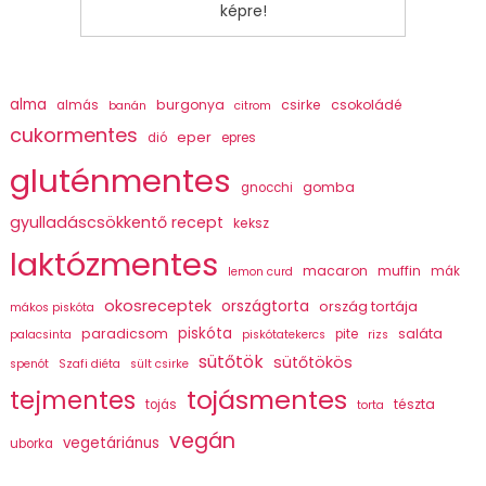
képre!
alma
burgonya
csirke
csokoládé
almás
banán
citrom
cukormentes
eper
dió
epres
gluténmentes
gomba
gnocchi
gyulladáscsökkentő recept
keksz
laktózmentes
macaron
muffin
mák
lemon curd
okosreceptek
országtorta
ország tortája
mákos piskóta
piskóta
paradicsom
saláta
pite
palacsinta
piskótatekercs
rizs
sütőtök
sütőtökös
spenót
Szafi diéta
sült csirke
tojásmentes
tejmentes
tészta
tojás
torta
vegán
vegetáriánus
uborka