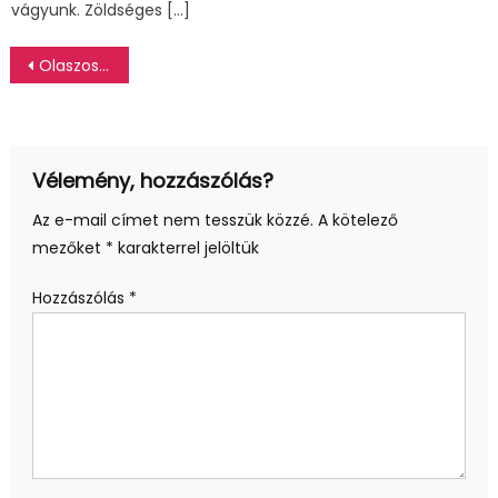
vágyunk. Zöldséges […]
Bejegyzés
Olaszos gnocchi
navigáció
Vélemény, hozzászólás?
Az e-mail címet nem tesszük közzé.
A kötelező
mezőket
*
karakterrel jelöltük
Hozzászólás
*