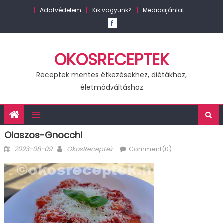
Skip
Adatvédelem
Kik vagyunk?
Médiaajánlat
to
content
OKOSRECEPTEK
Receptek mentes étkezésekhez, diétákhoz,
életmódváltáshoz
Olaszos-Gnocchi
Posted
Author
2023-08-09
OkosReceptek
Comment(0)
on