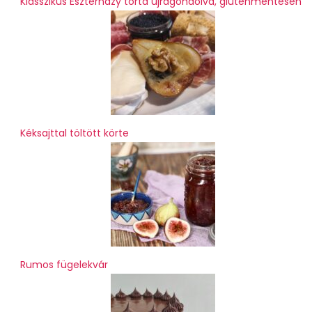
Klasszikus Eszterházy torta újragondolva, gluténmentesen
Kéksajttal töltött körte
Rumos fügelekvár