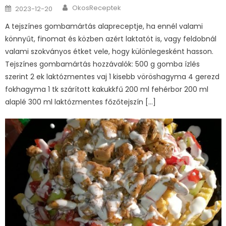
Author
Posted
OkosReceptek
2023-12-20
on
A tejszínes gombamártás alapreceptje, ha ennél valami
könnyűt, finomat és közben azért laktatót is, vagy feldobnál
valami szokványos étket vele, hogy különlegesként hasson.
Tejszínes gombamártás hozzávalók: 500 g gomba ízlés
szerint 2 ek laktózmentes vaj 1 kisebb vöröshagyma 4 gerezd
fokhagyma 1 tk szárított kakukkfű 200 ml fehérbor 200 ml
alaplé 300 ml laktózmentes főzőtejszín […]