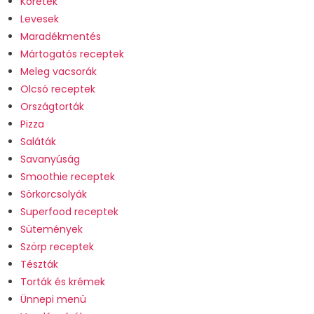
Köretek
Levesek
Maradékmentés
Mártogatós receptek
Meleg vacsorák
Olcsó receptek
Országtorták
Pizza
Saláták
Savanyúság
Smoothie receptek
Sörkorcsolyák
Superfood receptek
Sütemények
Szörp receptek
Tészták
Torták és krémek
Ünnepi menü