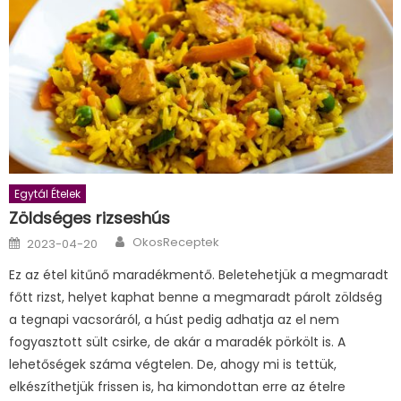
Egytál Ételek
Zöldséges rizseshús
Author
Posted
OkosReceptek
2023-04-20
on
Ez az étel kitűnő maradékmentő. Beletehetjük a megmaradt
főtt rizst, helyet kaphat benne a megmaradt párolt zöldség
a tegnapi vacsoráról, a húst pedig adhatja az el nem
fogyasztott sült csirke, de akár a maradék pörkölt is. A
lehetőségek száma végtelen. De, ahogy mi is tettük,
elkészíthetjük frissen is, ha kimondottan erre az ételre