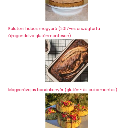
Balatoni habos mogyoró (2017-es országtorta
újragondolva gluténmentesen)
Mogyoróvajas banánkenyér (glutén- és cukormentes)