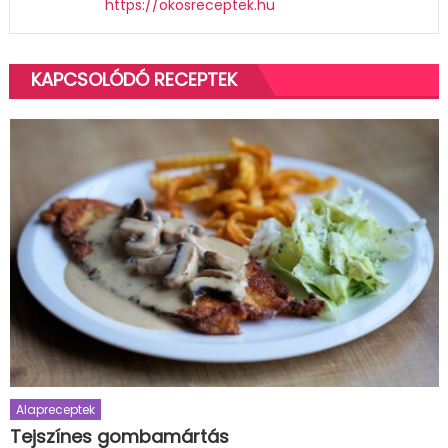
https://okosreceptek.hu
KAPCSOLÓDÓ RECEPTEK
Alapreceptek
Tejszínes gombamártás