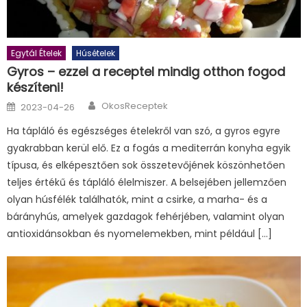
Egytál Ételek
Húsételek
Gyros – ezzel a receptel mindig otthon fogod
készíteni!
Author
Posted
OkosReceptek
2023-04-26
on
Ha tápláló és egészséges ételekről van szó, a gyros egyre
gyakrabban kerül elő. Ez a fogás a mediterrán konyha egyik
típusa, és elképesztően sok összetevőjének köszönhetően
teljes értékű és tápláló élelmiszer. A belsejében jellemzően
olyan húsfélék találhatók, mint a csirke, a marha- és a
bárányhús, amelyek gazdagok fehérjében, valamint olyan
antioxidánsokban és nyomelemekben, mint például […]