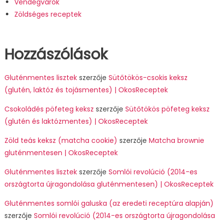
Vendégvárók
Zöldséges receptek
Hozzászólások
Gluténmentes lisztek
szerzője
Sütőtökös-csokis keksz
(glutén, laktóz és tojásmentes) | OkosReceptek
Csokoládés pöfeteg keksz
szerzője
Sütőtökös pöfeteg keksz
(glutén és laktózmentes) | OkosReceptek
Zöld teás keksz (matcha cookie)
szerzője
Matcha brownie
gluténmentesen | OkosReceptek
Gluténmentes lisztek
szerzője
Somlói revolúció (2014-es
országtorta újragondolása gluténmentesen) | OkosReceptek
Gluténmentes somlói galuska (az eredeti receptúra alapján)
szerzője
Somlói revolúció (2014-es országtorta újragondolása