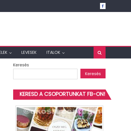
ELEK
LEVESEK
ITALOK
Keresés
Keresés
KERESD A CSOPORTUNKAT FB-ON!