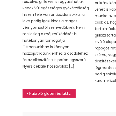
reszelve, grillezve is fogyaszhatjuk.
cukrász kör
Rendkívül egészséges gyökérzöldség,
Lehet is kap
hiszen tele van antioxidánsokkal, a
munka az el
leve pedig igazi kincs a magas
csak az, ho
vérnyomástól szenvedőknek. Nem
tartalmúak.
mellesleg a máj működését is
grillázstort
hatékonyan támogatja.
kiváló alap
Otthonunkban is könnyen
ropogós rét
hozzájuthatunk ehhez a csodaléhez,
szórva, vag
és az elkészítése is pofon egyszerű.
díszítéseké
Nyers céklalé hozzávalók: […]
légmentese
pedig sokái
karamellizál
Bejegyzés
Habroló glutén és laktózmentesen
navigáció