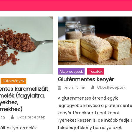
Alapreceptek
Tészták
Gluténmentes kenyér
Sütemények
Author
Posted
OkosReceptek
2023-12-06
ntes karamellizált
on
elék (fagylaltra,
A gluténmentes étrend egyik
yekhez,
legnagyobb kihívása a gluténment
émekhez)
kenyér témaköre. Lehet kapni
Author
OkosReceptek
-29
ilyeneket készen is, de inkább fedje 
feledés jótékony homálya ezek
zált ostyatörmelék