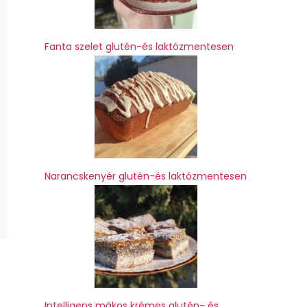
Fanta szelet glutén-és laktózmentesen
Narancskenyér glutén-és laktózmentesen
Intelligens mákos krémes glutén- és