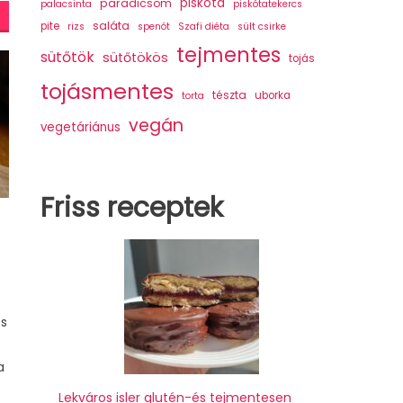
piskóta
paradicsom
palacsinta
piskótatekercs
saláta
pite
rizs
spenót
Szafi diéta
sült csirke
tejmentes
sütőtök
sütőtökös
tojás
tojásmentes
tészta
uborka
torta
vegán
vegetáriánus
Friss receptek
es
a
Lekváros isler glutén-és tejmentesen