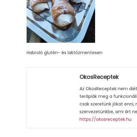
Habroló glutén- és laktózmentesen
OkosReceptek
Az OkosReceptek nem diétá
terápiák meg a funkcionáli
csak szeretünk jókat enni,
szervezetünkbe, ami árt n
https://okosreceptek.hu