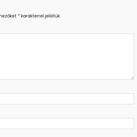
 mezőket
*
karakterrel jelöltük