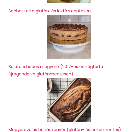
Sacher torta glutén-és laktózmentesen
Balatoni habos mogyoró (2017-es országtorta
újragondolva gluténmentesen)
Mogyoróvajas banánkenyér (glutén- és cukormentes)