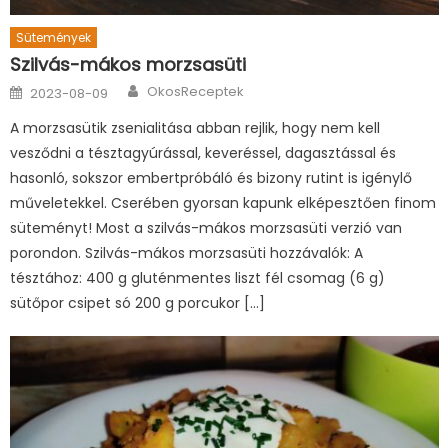
Sütemények
Szilvás-mákos morzsasüti
Author
Posted
OkosReceptek
2023-08-09
on
A morzsasütik zsenialitása abban rejlik, hogy nem kell
vesződni a tésztagyúrással, keveréssel, dagasztással és
hasonló, sokszor embertpróbáló és bizony rutint is igénylő
műveletekkel. Cserében gyorsan kapunk elképesztően finom
süteményt! Most a szilvás-mákos morzsasüti verzió van
porondon. Szilvás-mákos morzsasüti hozzávalók: A
tésztához: 400 g gluténmentes liszt fél csomag (6 g)
sütőpor csipet só 200 g porcukor […]