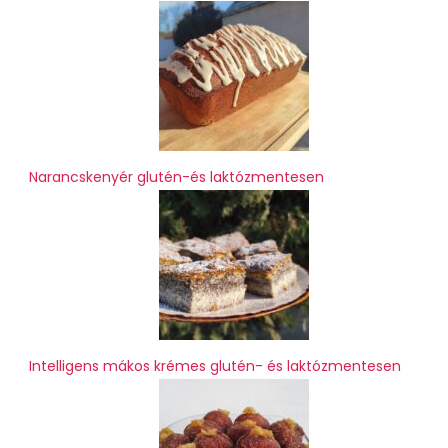
Narancskenyér glutén-és laktózmentesen
Intelligens mákos krémes glutén- és laktózmentesen