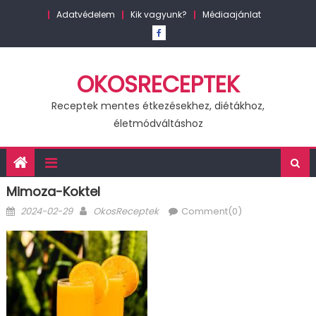
Skip
Adatvédelem
Kik vagyunk?
Médiaajánlat
to
content
OKOSRECEPTEK
Receptek mentes étkezésekhez, diétákhoz,
életmódváltáshoz
Mimoza-Koktel
Posted
Author
2024-02-29
OkosReceptek
Comment(0)
on