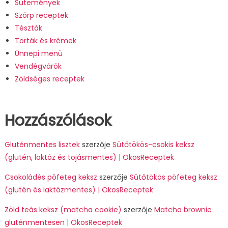
Sütemények
Szörp receptek
Tészták
Torták és krémek
Ünnepi menü
Vendégvárók
Zöldséges receptek
Hozzászólások
Gluténmentes lisztek
szerzője
Sütőtökös-csokis keksz
(glutén, laktóz és tojásmentes) | OkosReceptek
Csokoládés pöfeteg keksz
szerzője
Sütőtökös pöfeteg keksz
(glutén és laktózmentes) | OkosReceptek
Zöld teás keksz (matcha cookie)
szerzője
Matcha brownie
gluténmentesen | OkosReceptek