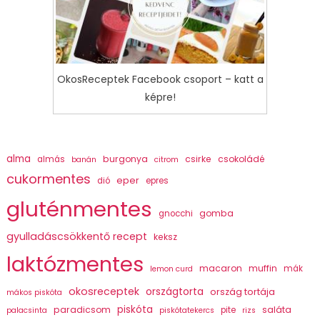
OkosReceptek Facebook csoport – katt a
képre!
alma
burgonya
csirke
csokoládé
almás
banán
citrom
cukormentes
eper
dió
epres
gluténmentes
gomba
gnocchi
gyulladáscsökkentő recept
keksz
laktózmentes
macaron
muffin
mák
lemon curd
okosreceptek
országtorta
ország tortája
mákos piskóta
piskóta
paradicsom
saláta
pite
palacsinta
piskótatekercs
rizs