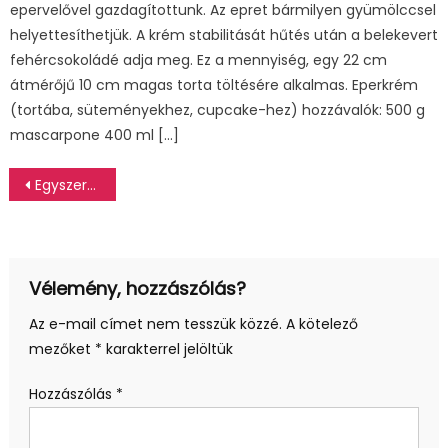
epervelővel gazdagítottunk. Az epret bármilyen gyümölccsel
helyettesíthetjük. A krém stabilitását hűtés után a belekevert
fehércsokoládé adja meg. Ez a mennyiség, egy 22 cm
átmérőjű 10 cm magas torta töltésére alkalmas. Eperkrém
(tortába, süteményekhez, cupcake-hez) hozzávalók: 500 g
mascarpone 400 ml […]
Bejegyzés
Egyszerű, otthon elkészíthető koktélok 1. rész
navigáció
Vélemény, hozzászólás?
Az e-mail címet nem tesszük közzé.
A kötelező
mezőket
*
karakterrel jelöltük
Hozzászólás
*