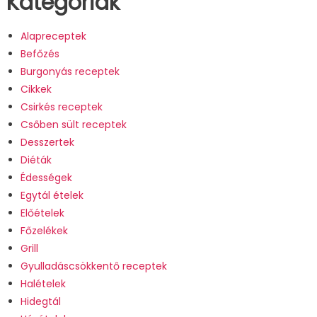
Kategóriák
Alapreceptek
Befőzés
Burgonyás receptek
Cikkek
Csirkés receptek
Csőben sült receptek
Desszertek
Diéták
Édességek
Egytál ételek
Előételek
Főzelékek
Grill
Gyulladáscsökkentő receptek
Halételek
Hidegtál