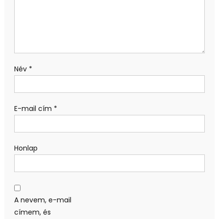
Név
*
E-mail cím
*
Honlap
A nevem, e-mail
címem, és