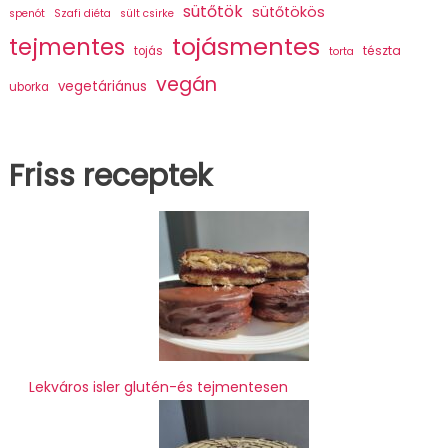
sütőtök
sütőtökös
spenót
Szafi diéta
sült csirke
tojásmentes
tejmentes
tészta
tojás
torta
vegán
vegetáriánus
uborka
Friss receptek
Lekváros isler glutén-és tejmentesen