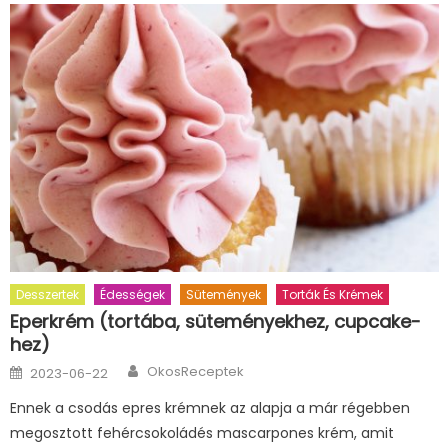
Desszertek
Édességek
Sütemények
Torták És Krémek
Eperkrém (tortába, süteményekhez, cupcake-
hez)
Author
Posted
OkosReceptek
2023-06-22
on
Ennek a csodás epres krémnek az alapja a már régebben
megosztott fehércsokoládés mascarpones krém, amit