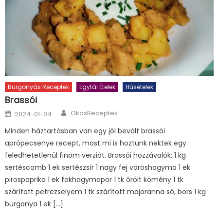
Burgonyás Receptek
Egytál Ételek
Húsételek
Brassói
Author
Posted
OkosReceptek
2024-01-04
on
Minden háztartásban van egy jól bevált brassói
aprópecsenye recept, most mi is hoztunk nektek egy
feledhetetlenül finom verziót. Brassói hozzávalók: 1 kg
sertéscomb 1 ek sertészsír 1 nagy fej vöröshagyma 1 ek
pirospaprika 1 ek fokhagymapor 1 tk őrölt kömény 1 tk
szárított petrezselyem 1 tk szárított majoranna só, bors 1 kg
burgonya 1 ek […]