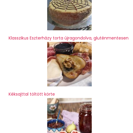
Klasszikus Eszterházy torta újragondolva, gluténmentesen
Kéksajttal töltött körte