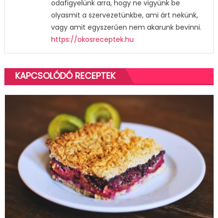
odafigyelünk arra, hogy ne vigyünk be
olyasmit a szervezetünkbe, ami árt nekünk,
vagy amit egyszerűen nem akarunk bevinni.
https://okosreceptek.hu
KAPCSOLÓDÓ RECEPTEK