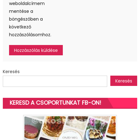
weboldalcímem
mentése a
böngészőben a
következő
hozzászólásomhoz.
Keresés
Keresés
KERESD A CSOPORTUNKAT FB-ON!