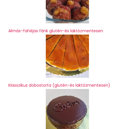
Almás-fahéjas fánk glutén-és laktózmentesen
Klasszikus dobostorta (glutén-és laktózmentesen)