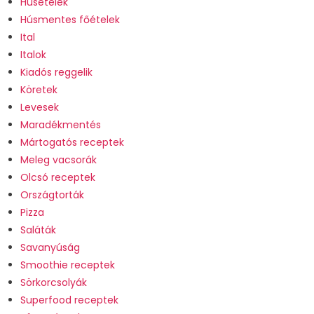
Húsételek
Húsmentes főételek
Ital
Italok
Kiadós reggelik
Köretek
Levesek
Maradékmentés
Mártogatós receptek
Meleg vacsorák
Olcsó receptek
Országtorták
Pizza
Saláták
Savanyúság
Smoothie receptek
Sörkorcsolyák
Superfood receptek