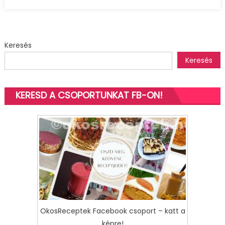
bejegyzéshez
Keresés
Keresés
KERESD A CSOPORTUNKAT FB-ON!
OkosReceptek Facebook csoport – katt a
képre!