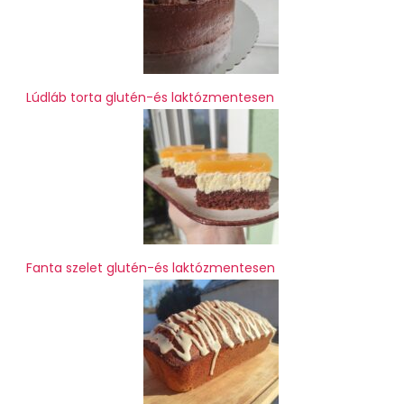
Lúdláb torta glutén-és laktózmentesen
Fanta szelet glutén-és laktózmentesen