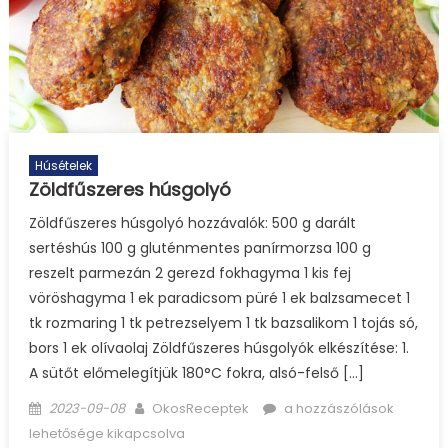
Húsételek
Zöldfűszeres húsgolyó
Zöldfűszeres húsgolyó hozzávalók: 500 g darált
sertéshús 100 g gluténmentes panírmorzsa 100 g
reszelt parmezán 2 gerezd fokhagyma 1 kis fej
vöröshagyma 1 ek paradicsom püré 1 ek balzsamecet 1
tk rozmaring 1 tk petrezselyem 1 tk bazsalikom 1 tojás só,
bors 1 ek olívaolaj Zöldfűszeres húsgolyók elkészítése: 1.
A sütőt előmelegítjük 180°C fokra, alsó-felső […]
Posted
Author
Zöldfűszeres
2023-09-08
OkosReceptek
a hozzászólások
on
húsgolyó
lehetősége kikapcsolva