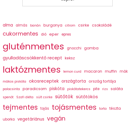
alma
burgonya
csirke
csokoládé
almás
banán
citrom
cukormentes
eper
dió
epres
gluténmentes
gomba
gnocchi
gyulladáscsökkentő recept
keksz
laktózmentes
macaron
muffin
mák
lemon curd
okosreceptek
országtorta
ország tortája
mákos piskóta
piskóta
paradicsom
saláta
pite
palacsinta
piskótatekercs
rizs
sütőtök
sütőtökös
spenót
Szafi diéta
sült csirke
tojásmentes
tejmentes
tészta
tojás
torta
vegán
vegetáriánus
uborka