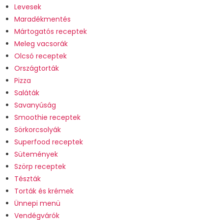
Levesek
Maradékmentés
Mártogatós receptek
Meleg vacsorák
Olcsó receptek
Országtorták
Pizza
Saláták
Savanyúság
Smoothie receptek
Sörkorcsolyák
Superfood receptek
Sütemények
Szörp receptek
Tészták
Torták és krémek
Ünnepi menü
Vendégvárók