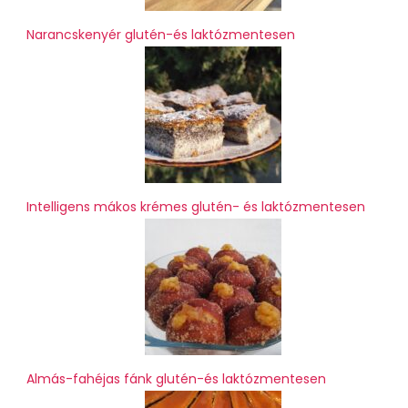
Narancskenyér glutén-és laktózmentesen
Intelligens mákos krémes glutén- és laktózmentesen
Almás-fahéjas fánk glutén-és laktózmentesen