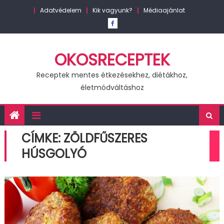
Skip
Adatvédelem
Kik vagyunk?
Médiaajánlat
to
content
OKOSRECEPTEK
Receptek mentes étkezésekhez, diétákhoz,
életmódváltáshoz
CÍMKE:
ZÖLDFŰSZERES
HÚSGOLYÓ