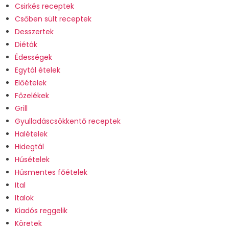
Csirkés receptek
Csőben sült receptek
Desszertek
Diéták
Édességek
Egytál ételek
Előételek
Főzelékek
Grill
Gyulladáscsökkentő receptek
Halételek
Hidegtál
Húsételek
Húsmentes főételek
Ital
Italok
Kiadós reggelik
Köretek