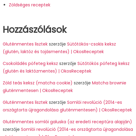
Zöldséges receptek
Hozzászólások
Gluténmentes lisztek
szerzője
Sütőtökös-csokis keksz
(glutén, laktóz és tojásmentes) | OkosReceptek
Csokoládés pöfeteg keksz
szerzője
Sütőtökös pöfeteg keksz
(glutén és laktózmentes) | OkosReceptek
Zöld teás keksz (matcha cookie)
szerzője
Matcha brownie
gluténmentesen | OkosReceptek
Gluténmentes lisztek
szerzője
Somlói revolúció (2014-es
országtorta újragondolása gluténmentesen) | OkosReceptek
Gluténmentes somlói galuska (az eredeti receptúra alapján)
szerzője
Somlói revolúció (2014-es országtorta újragondolása