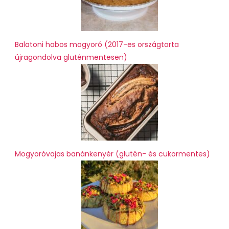
Balatoni habos mogyoró (2017-es országtorta
újragondolva gluténmentesen)
Mogyoróvajas banánkenyér (glutén- és cukormentes)