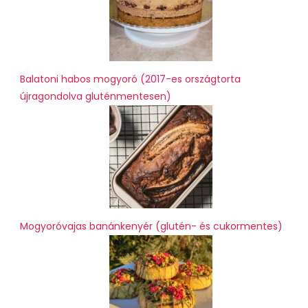
Balatoni habos mogyoró (2017-es országtorta
újragondolva gluténmentesen)
Mogyoróvajas banánkenyér (glutén- és cukormentes)