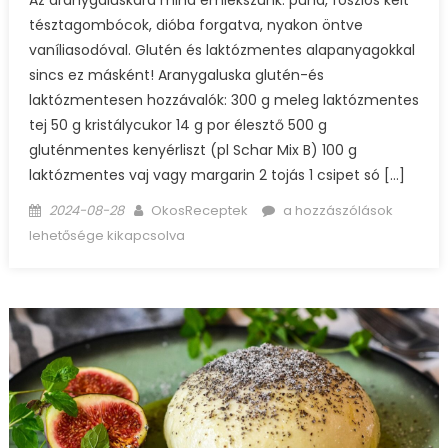
Az aranygaluskára mind emlékszünk: puha, foszlós kelt
tésztagombócok, dióba forgatva, nyakon öntve
vaníliasodóval. Glutén és laktózmentes alapanyagokkal
sincs ez másként! Aranygaluska glutén-és
laktózmentesen hozzávalók: 300 g meleg laktózmentes
tej 50 g kristálycukor 14 g por élesztő 500 g
gluténmentes kenyérliszt (pl Schar Mix B) 100 g
laktózmentes vaj vagy margarin 2 tojás 1 csipet só […]
Posted
Author
Aranygaluska
2024-08-28
OkosReceptek
a hozzászólások
on
glutén-
lehetősége kikapcsolva
és
laktózmentesen
bejegyzéshez