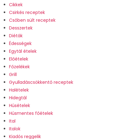
Cikkek
Csirkés receptek
Csőben sült receptek
Desszertek
Diéták
Édességek
Egytál ételek
Előételek
Főzelékek
Grill
Gyulladáscsökkentő receptek
Halételek
Hidegtál
Húsételek
Húsmentes főételek
Ital
Italok
Kiadós reggelik