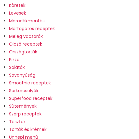
Köretek
Levesek
Maradékmentés
Mártogatós receptek
Meleg vacsorák
Olcsó receptek
Országtorták
Pizza
Saláták
Savanyúság
Smoothie receptek
Sörkorcsolyák
Superfood receptek
Sütemények
Szörp receptek
Tészták
Torták és krémek
Ünnepi menü