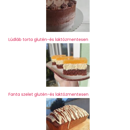
Lúdláb torta glutén-és laktózmentesen
Fanta szelet glutén-és laktózmentesen