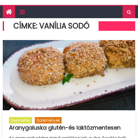
CÍMKE:
VANÍLIA SODÓ
Desszertek
Sütemények
Aranygaluska glutén-és laktózmentesen