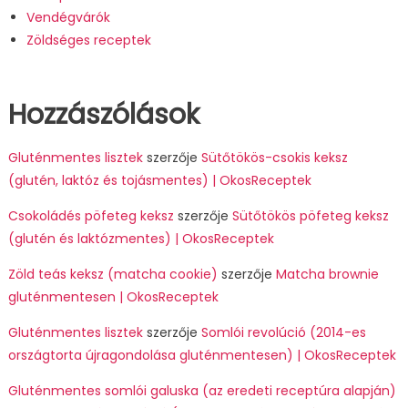
Vendégvárók
Zöldséges receptek
Hozzászólások
Gluténmentes lisztek
szerzője
Sütőtökös-csokis keksz
(glutén, laktóz és tojásmentes) | OkosReceptek
Csokoládés pöfeteg keksz
szerzője
Sütőtökös pöfeteg keksz
(glutén és laktózmentes) | OkosReceptek
Zöld teás keksz (matcha cookie)
szerzője
Matcha brownie
gluténmentesen | OkosReceptek
Gluténmentes lisztek
szerzője
Somlói revolúció (2014-es
országtorta újragondolása gluténmentesen) | OkosReceptek
Gluténmentes somlói galuska (az eredeti receptúra alapján)