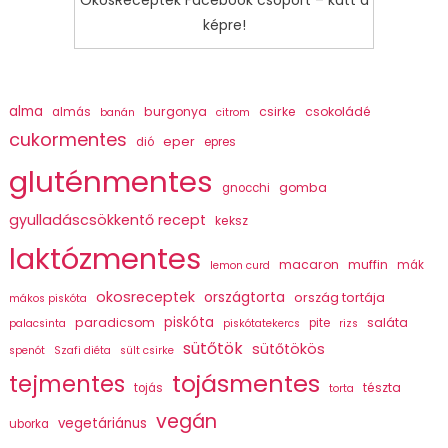
OkosReceptek Facebook csoport – katt a
képre!
alma
burgonya
csirke
csokoládé
almás
banán
citrom
cukormentes
eper
dió
epres
gluténmentes
gomba
gnocchi
gyulladáscsökkentő recept
keksz
laktózmentes
macaron
muffin
mák
lemon curd
okosreceptek
országtorta
ország tortája
mákos piskóta
piskóta
paradicsom
saláta
pite
palacsinta
piskótatekercs
rizs
sütőtök
sütőtökös
spenót
Szafi diéta
sült csirke
tojásmentes
tejmentes
tészta
tojás
torta
vegán
vegetáriánus
uborka