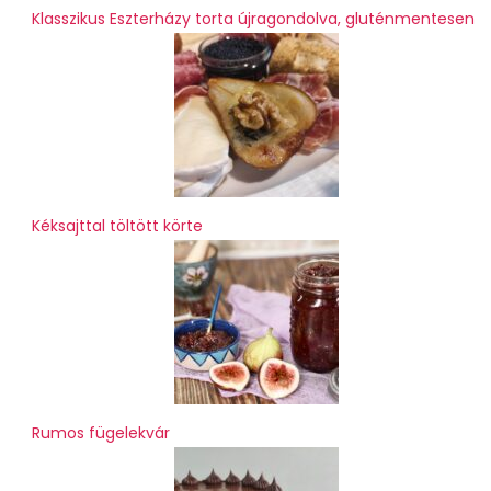
Klasszikus Eszterházy torta újragondolva, gluténmentesen
Kéksajttal töltött körte
Rumos fügelekvár