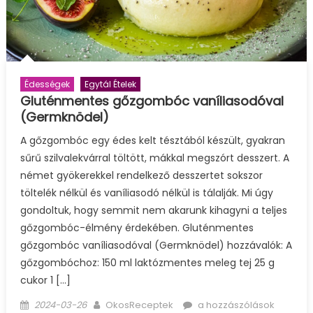
Édességek
Egytál Ételek
Gluténmentes gőzgombóc vaníliasodóval
(Germknödel)
A gőzgombóc egy édes kelt tésztából készült, gyakran
sűrű szilvalekvárral töltött, mákkal megszórt desszert. A
német gyökerekkel rendelkező desszertet sokszor
töltelék nélkül és vaníliasodó nélkül is tálalják. Mi úgy
gondoltuk, hogy semmit nem akarunk kihagyni a teljes
gőzgombóc-élmény érdekében. Gluténmentes
gőzgombóc vaníliasodóval (Germknödel) hozzávalók: A
gőzgombóchoz: 150 ml laktózmentes meleg tej 25 g
cukor 1 […]
Posted
Author
Gluténmentes
2024-03-26
OkosReceptek
a hozzászólások