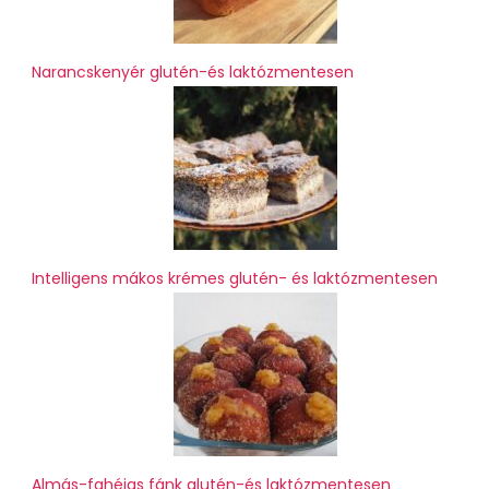
Narancskenyér glutén-és laktózmentesen
Intelligens mákos krémes glutén- és laktózmentesen
Almás-fahéjas fánk glutén-és laktózmentesen