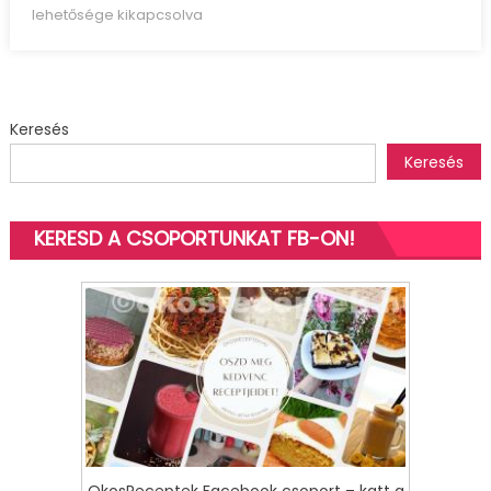
on
gőzgombóc
lehetősége kikapcsolva
vaníliasodóval
(Germknödel)
bejegyzéshez
Keresés
Keresés
KERESD A CSOPORTUNKAT FB-ON!