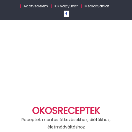
Skip
Adatvédelem
Kik vagyunk?
Médiaajánlat
to
content
OKOSRECEPTEK
Receptek mentes étkezésekhez, diétákhoz,
életmódváltáshoz