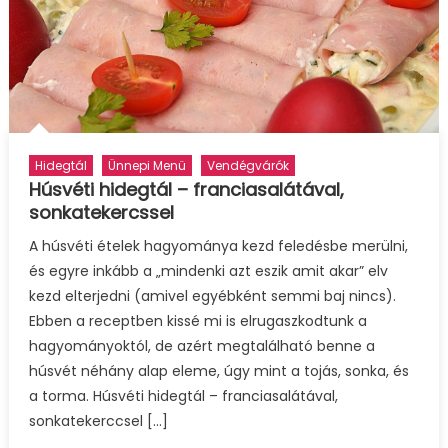
Hidegtál
Ünnepi Menü
Vendégvárók
Húsvéti hidegtál – franciasalátával,
sonkatekercssel
A húsvéti ételek hagyománya kezd feledésbe merülni,
és egyre inkább a „mindenki azt eszik amit akar” elv
kezd elterjedni (amivel egyébként semmi baj nincs).
Ebben a receptben kissé mi is elrugaszkodtunk a
hagyományoktól, de azért megtalálható benne a
húsvét néhány alap eleme, úgy mint a tojás, sonka, és
a torma. Húsvéti hidegtál – franciasalátával,
sonkatekerccsel […]