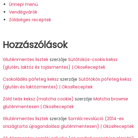
Ünnepi menü
Vendégvárók
Zöldséges receptek
Hozzászólások
Gluténmentes lisztek
szerzője
Sütőtökös-csokis keksz
(glutén, laktóz és tojásmentes) | OkosReceptek
Csokoládés pöfeteg keksz
szerzője
Sütőtökös pöfeteg keksz
(glutén és laktózmentes) | OkosReceptek
Zöld teás keksz (matcha cookie)
szerzője
Matcha brownie
gluténmentesen | OkosReceptek
Gluténmentes lisztek
szerzője
Somlói revolúció (2014-es
országtorta újragondolása gluténmentesen) | OkosReceptek