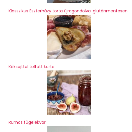
Klasszikus Eszterházy torta újragondolva, gluténmentesen
Kéksajttal töltött körte
Rumos fügelekvár