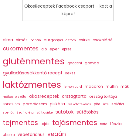
OkosReceptek Facebook csoport – katt a
képre!
alma
burgonya
csirke
csokoládé
almás
banán
citrom
cukormentes
eper
dió
epres
gluténmentes
gomba
gnocchi
gyulladáscsökkentő recept
keksz
laktózmentes
macaron
muffin
mák
lemon curd
okosreceptek
országtorta
ország tortája
mákos piskóta
piskóta
paradicsom
saláta
pite
palacsinta
piskótatekercs
rizs
sütőtök
sütőtökös
spenót
Szafi diéta
sült csirke
tojásmentes
tejmentes
tészta
tojás
torta
vegán
vegetáriánus
uborka