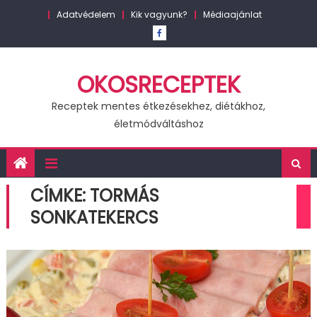
Skip
Adatvédelem
Kik vagyunk?
Médiaajánlat
to
content
OKOSRECEPTEK
Receptek mentes étkezésekhez, diétákhoz,
életmódváltáshoz
CÍMKE:
TORMÁS
SONKATEKERCS