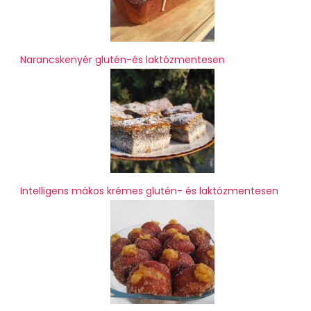
Narancskenyér glutén-és laktózmentesen
Intelligens mákos krémes glutén- és laktózmentesen