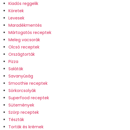
Kiadós reggelik
Köretek
Levesek
Maradékmentés
Mártogatós receptek
Meleg vacsorák
Olcsó receptek
Országtorták
Pizza
Saláták
Savanyúság
Smoothie receptek
Sörkorcsolyák
Superfood receptek
Sütemények
Szörp receptek
Tészták
Torták és krémek