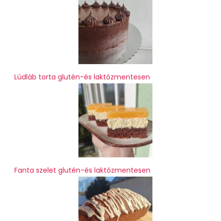
Lúdláb torta glutén-és laktózmentesen
Fanta szelet glutén-és laktózmentesen