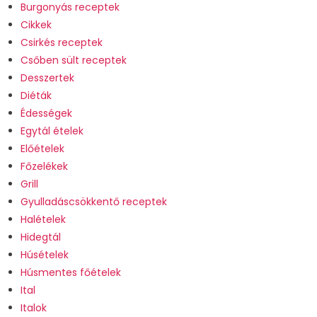
Burgonyás receptek
Cikkek
Csirkés receptek
Csőben sült receptek
Desszertek
Diéták
Édességek
Egytál ételek
Előételek
Főzelékek
Grill
Gyulladáscsökkentő receptek
Halételek
Hidegtál
Húsételek
Húsmentes főételek
Ital
Italok