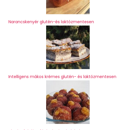
Narancskenyér glutén-és laktózmentesen
Intelligens mákos krémes glutén- és laktózmentesen