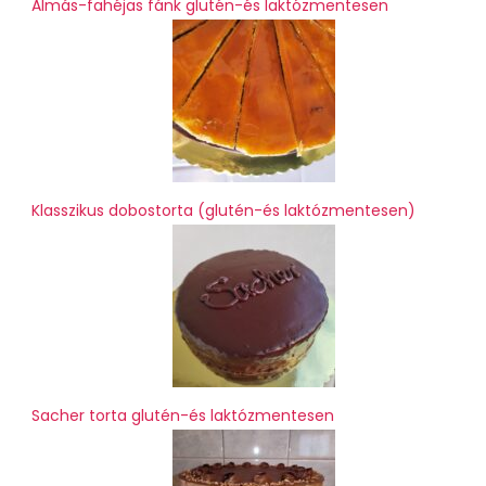
Almás-fahéjas fánk glutén-és laktózmentesen
Klasszikus dobostorta (glutén-és laktózmentesen)
Sacher torta glutén-és laktózmentesen