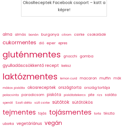
OkosReceptek Facebook csoport – katt a
képre!
alma
burgonya
csirke
csokoládé
almás
banán
citrom
cukormentes
eper
dió
epres
gluténmentes
gomba
gnocchi
gyulladáscsökkentő recept
keksz
laktózmentes
macaron
muffin
mák
lemon curd
okosreceptek
országtorta
ország tortája
mákos piskóta
piskóta
paradicsom
saláta
pite
palacsinta
piskótatekercs
rizs
sütőtök
sütőtökös
spenót
Szafi diéta
sült csirke
tojásmentes
tejmentes
tészta
tojás
torta
vegán
vegetáriánus
uborka