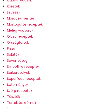
Kiadós reggelik
Köretek
Levesek
Maradékmentés
Mártogatós receptek
Meleg vacsorák
Olcsó receptek
Országtorták
Pizza
Saláták
Savanyúság
Smoothie receptek
Sörkorcsolyák
Superfood receptek
Sütemények
Szörp receptek
Tészták
Torták és krémek