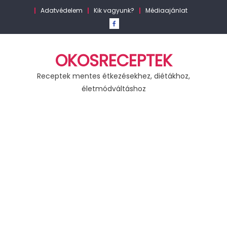
Skip
Adatvédelem
Kik vagyunk?
Médiaajánlat
to
content
OKOSRECEPTEK
Receptek mentes étkezésekhez, diétákhoz,
életmódváltáshoz