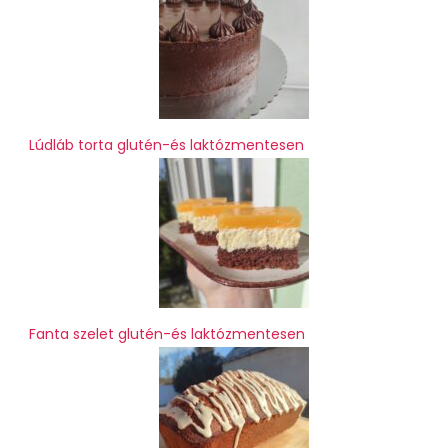
Lúdláb torta glutén-és laktózmentesen
Fanta szelet glutén-és laktózmentesen