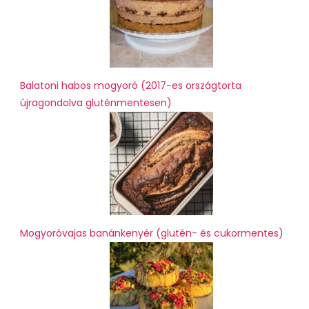
Balatoni habos mogyoró (2017-es országtorta
újragondolva gluténmentesen)
Mogyoróvajas banánkenyér (glutén- és cukormentes)