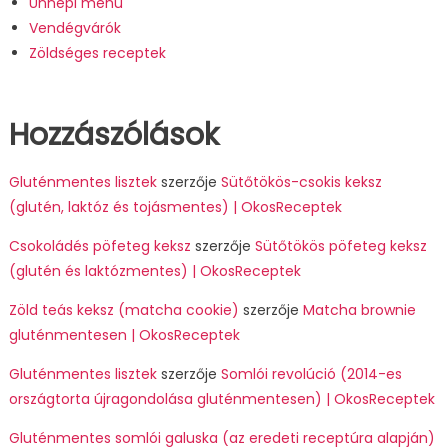
Ünnepi menü
Vendégvárók
Zöldséges receptek
Hozzászólások
Gluténmentes lisztek
szerzője
Sütőtökös-csokis keksz
(glutén, laktóz és tojásmentes) | OkosReceptek
Csokoládés pöfeteg keksz
szerzője
Sütőtökös pöfeteg keksz
(glutén és laktózmentes) | OkosReceptek
Zöld teás keksz (matcha cookie)
szerzője
Matcha brownie
gluténmentesen | OkosReceptek
Gluténmentes lisztek
szerzője
Somlói revolúció (2014-es
országtorta újragondolása gluténmentesen) | OkosReceptek
Gluténmentes somlói galuska (az eredeti receptúra alapján)