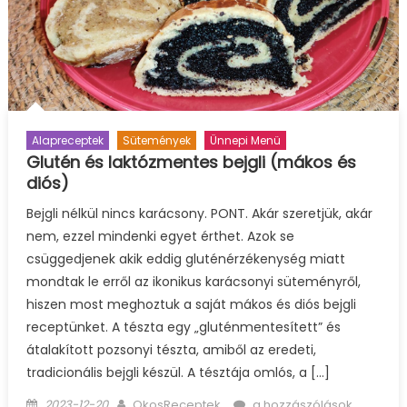
Alapreceptek
Sütemények
Ünnepi Menü
Glutén és laktózmentes bejgli (mákos és
diós)
Bejgli nélkül nincs karácsony. PONT. Akár szeretjük, akár
nem, ezzel mindenki egyet érthet. Azok se
csüggedjenek akik eddig gluténérzékenység miatt
mondtak le erről az ikonikus karácsonyi süteményről,
hiszen most meghoztuk a saját mákos és diós bejgli
receptünket. A tészta egy „gluténmentesített” és
átalakított pozsonyi tészta, amiből az eredeti,
tradicionális bejgli készül. A tésztája omlós, a […]
Posted
Author
Glutén
2023-12-20
OkosReceptek
a hozzászólások