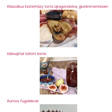
Klasszikus Eszterházy torta újragondolva, gluténmentesen
Kéksajttal töltött körte
Rumos fügelekvár