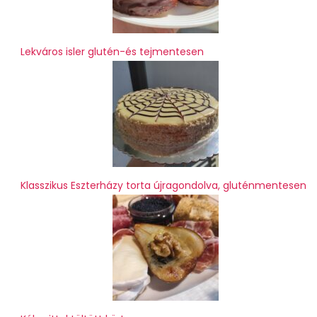
Lekváros isler glutén-és tejmentesen
Klasszikus Eszterházy torta újragondolva, gluténmentesen