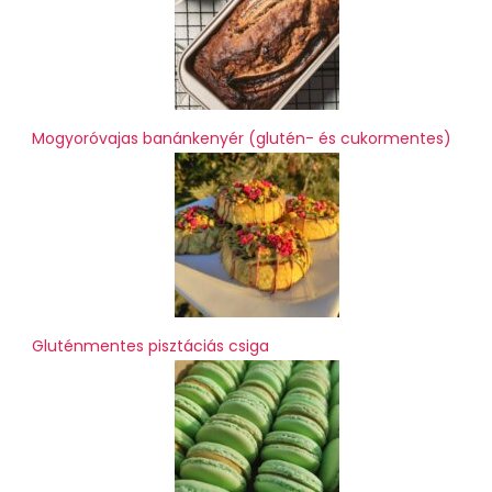
Mogyoróvajas banánkenyér (glutén- és cukormentes)
Gluténmentes pisztáciás csiga