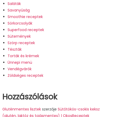
Saláták
Savanyúság
Smoothie receptek
Sörkorcsolyák
Superfood receptek
Sütemények
Szörp receptek
Tészták
Torták és krémek
Ünnepi menü
Vendégvárók
Zöldséges receptek
Hozzászólások
Gluténmentes lisztek
szerzője
Sütőtökös-csokis keksz
(glutén, laktóz és tojásmentes) | OkosReceptek