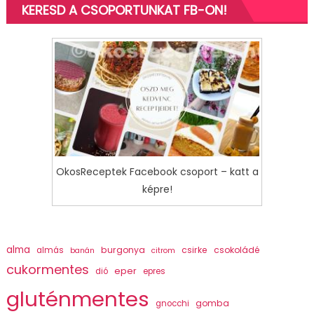
KERESD A CSOPORTUNKAT FB-ON!
OkosReceptek Facebook csoport – katt a
képre!
alma
burgonya
csirke
csokoládé
almás
banán
citrom
cukormentes
eper
dió
epres
gluténmentes
gomba
gnocchi