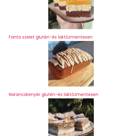
Fanta szelet glutén-és laktózmentesen
Narancskenyér glutén-és laktózmentesen