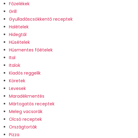
Főzelékek
Grill
Gyulladáscsökkentő receptek
Halételek
Hidegtál
Húsételek
Húsmentes főételek
Ital
Italok
Kiadós reggelik
Köretek
Levesek
Maradékmentés
Mártogatós receptek
Meleg vacsorák
Olcsó receptek
Országtorták
Pizza