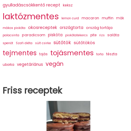
gyulladáscsökkentő recept
keksz
laktózmentes
macaron
muffin
mák
lemon curd
okosreceptek
országtorta
ország tortája
mákos piskóta
piskóta
paradicsom
saláta
pite
palacsinta
piskótatekercs
rizs
sütőtök
sütőtökös
spenót
Szafi diéta
sült csirke
tojásmentes
tejmentes
tészta
tojás
torta
vegán
vegetáriánus
uborka
Friss receptek