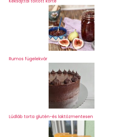
Kéksajttal töltött körte
Rumos fügelekvár
Lúdláb torta glutén-és laktózmentesen