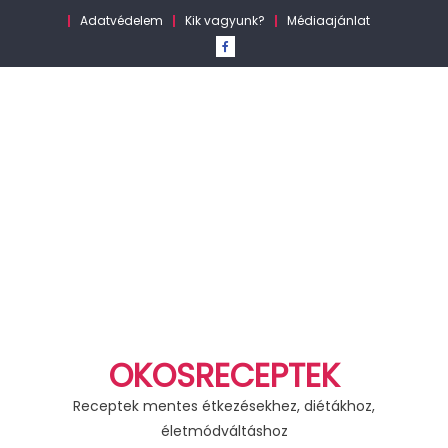
Skip
Adatvédelem
Kik vagyunk?
Médiaajánlat
to
content
OKOSRECEPTEK
Receptek mentes étkezésekhez, diétákhoz,
életmódváltáshoz