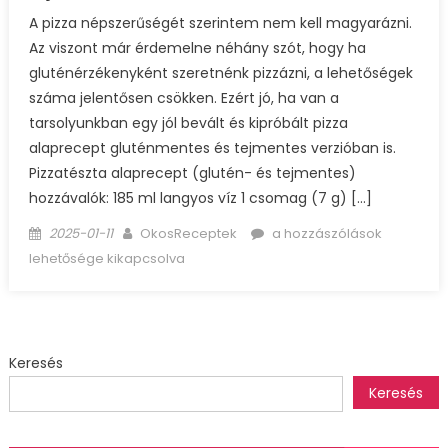
A pizza népszerűségét szerintem nem kell magyarázni.
Az viszont már érdemelne néhány szót, hogy ha
gluténérzékenyként szeretnénk pizzázni, a lehetőségek
száma jelentősen csökken. Ezért jó, ha van a
tarsolyunkban egy jól bevált és kipróbált pizza
alaprecept gluténmentes és tejmentes verzióban is.
Pizzatészta alaprecept (glutén- és tejmentes)
hozzávalók: 185 ml langyos víz 1 csomag (7 g) […]
Posted
Author
Pizzatészta
2025-01-11
OkosReceptek
a hozzászólások
on
alaprecept
lehetősége kikapcsolva
(glutén-
és
tejmentes)
bejegyzéshez
Keresés
Keresés