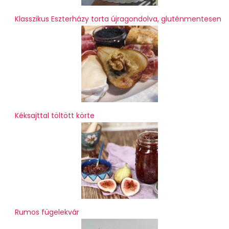
Klasszikus Eszterházy torta újragondolva, gluténmentesen
Kéksajttal töltött körte
Rumos fügelekvár