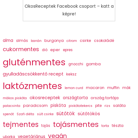
OkosReceptek Facebook csoport – katt a
képre!
alma
burgonya
csirke
csokoládé
almás
banán
citrom
cukormentes
eper
dió
epres
gluténmentes
gomba
gnocchi
gyulladáscsökkentő recept
keksz
laktózmentes
macaron
muffin
mák
lemon curd
okosreceptek
országtorta
ország tortája
mákos piskóta
piskóta
paradicsom
saláta
pite
palacsinta
piskótatekercs
rizs
sütőtök
sütőtökös
spenót
Szafi diéta
sült csirke
tojásmentes
tejmentes
tészta
tojás
torta
vegán
vegetáriánus
uborka