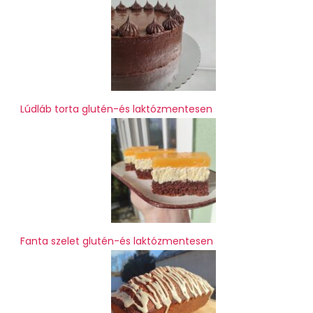
Lúdláb torta glutén-és laktózmentesen
Fanta szelet glutén-és laktózmentesen