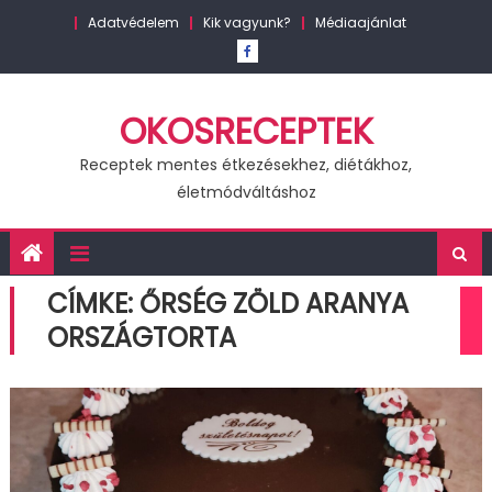
Skip
Adatvédelem
Kik vagyunk?
Médiaajánlat
to
content
OKOSRECEPTEK
Receptek mentes étkezésekhez, diétákhoz,
életmódváltáshoz
CÍMKE:
ŐRSÉG ZÖLD ARANYA
ORSZÁGTORTA