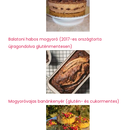
Balatoni habos mogyoró (2017-es országtorta
újragondolva gluténmentesen)
Mogyoróvajas banánkenyér (glutén- és cukormentes)