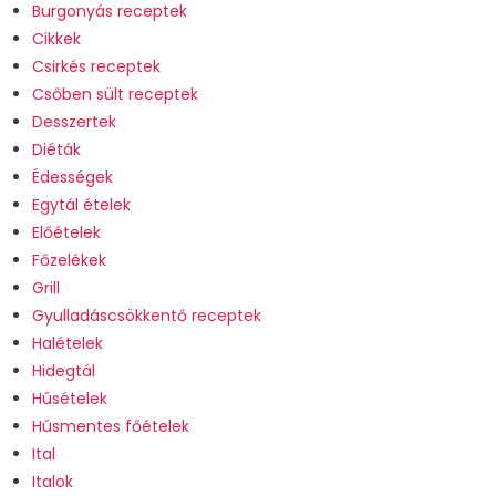
Burgonyás receptek
Cikkek
Csirkés receptek
Csőben sült receptek
Desszertek
Diéták
Édességek
Egytál ételek
Előételek
Főzelékek
Grill
Gyulladáscsökkentő receptek
Halételek
Hidegtál
Húsételek
Húsmentes főételek
Ital
Italok