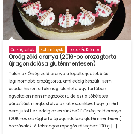
Országtorták
Sütemények
Torták És Krémek
Őrség zöld aranya (2016-os országtorta
újragondolása gluténmentesen)
Talán az Őrség zöld aranya a legelterjedtebb és
legfinomabb országtorta, ami eddig készült. Nem
csoda, hiszen a tökmag jelenléte egy tortában
egyáltalán nem megszokott, de ezt a tökéletes
párosítást megkóstolva az jut eszünkbe, hogy „miért
nem jutott ez eddig az eszünkbe?!” Őrség zöld aranya
(2016-os országtorta újragondolása gluténmentesen)
hozzávalók: A tökmagos ropogós réteghez: 100 g […]