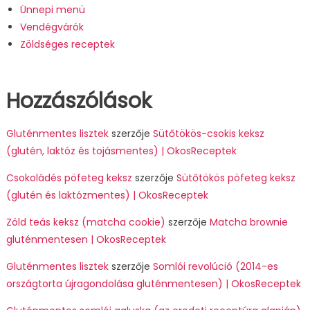
Ünnepi menü
Vendégvárók
Zöldséges receptek
Hozzászólások
Gluténmentes lisztek
szerzője
Sütőtökös-csokis keksz
(glutén, laktóz és tojásmentes) | OkosReceptek
Csokoládés pöfeteg keksz
szerzője
Sütőtökös pöfeteg keksz
(glutén és laktózmentes) | OkosReceptek
Zöld teás keksz (matcha cookie)
szerzője
Matcha brownie
gluténmentesen | OkosReceptek
Gluténmentes lisztek
szerzője
Somlói revolúció (2014-es
országtorta újragondolása gluténmentesen) | OkosReceptek