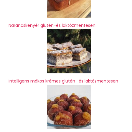
Narancskenyér glutén-és laktózmentesen
Intelligens mákos krémes glutén- és laktózmentesen