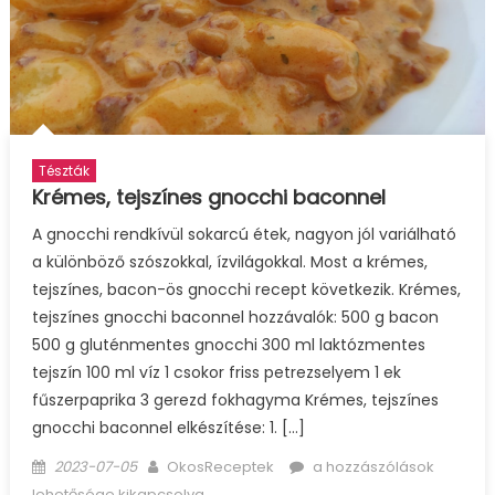
Tészták
Krémes, tejszínes gnocchi baconnel
A gnocchi rendkívül sokarcú étek, nagyon jól variálható
a különböző szószokkal, ízvilágokkal. Most a krémes,
tejszínes, bacon-ös gnocchi recept következik. Krémes,
tejszínes gnocchi baconnel hozzávalók: 500 g bacon
500 g gluténmentes gnocchi 300 ml laktózmentes
tejszín 100 ml víz 1 csokor friss petrezselyem 1 ek
fűszerpaprika 3 gerezd fokhagyma Krémes, tejszínes
gnocchi baconnel elkészítése: 1. […]
Posted
Author
Krémes,
2023-07-05
OkosReceptek
a hozzászólások
on
tejszínes
lehetősége kikapcsolva