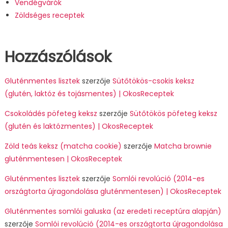
Vendégvárók
Zöldséges receptek
Hozzászólások
Gluténmentes lisztek
szerzője
Sütőtökös-csokis keksz
(glutén, laktóz és tojásmentes) | OkosReceptek
Csokoládés pöfeteg keksz
szerzője
Sütőtökös pöfeteg keksz
(glutén és laktózmentes) | OkosReceptek
Zöld teás keksz (matcha cookie)
szerzője
Matcha brownie
gluténmentesen | OkosReceptek
Gluténmentes lisztek
szerzője
Somlói revolúció (2014-es
országtorta újragondolása gluténmentesen) | OkosReceptek
Gluténmentes somlói galuska (az eredeti receptúra alapján)
szerzője
Somlói revolúció (2014-es országtorta újragondolása