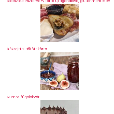
Klasszikus Eszterházy torta újragondolva, gluténmentesen
Kéksajttal töltött körte
Rumos fügelekvár