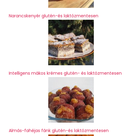
Narancskenyér glutén-és laktózmentesen
Intelligens mákos krémes glutén- és laktózmentesen
Almás-fahéjas fánk glutén-és laktózmentesen