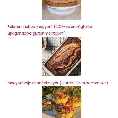
Balatoni habos mogyoró (2017-es országtorta
újragondolva gluténmentesen)
Mogyoróvajas banánkenyér (glutén- és cukormentes)