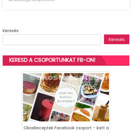
gnocchi
baconnel
bejegyzéshez
Keresés
Keresés
KERESD A CSOPORTUNKAT FB-ON!
OkosReceptek Facebook csoport – katt a