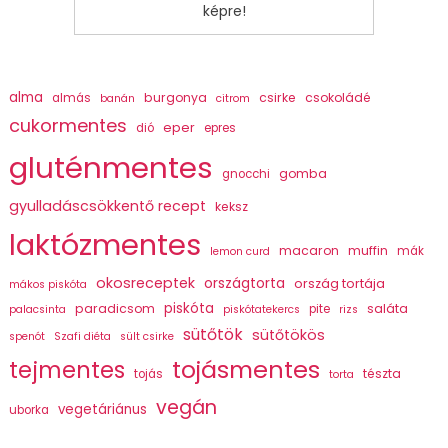
képre!
alma
burgonya
csirke
csokoládé
almás
banán
citrom
cukormentes
eper
dió
epres
gluténmentes
gomba
gnocchi
gyulladáscsökkentő recept
keksz
laktózmentes
macaron
muffin
mák
lemon curd
okosreceptek
országtorta
ország tortája
mákos piskóta
piskóta
paradicsom
saláta
pite
palacsinta
piskótatekercs
rizs
sütőtök
sütőtökös
spenót
Szafi diéta
sült csirke
tojásmentes
tejmentes
tészta
tojás
torta
vegán
vegetáriánus
uborka