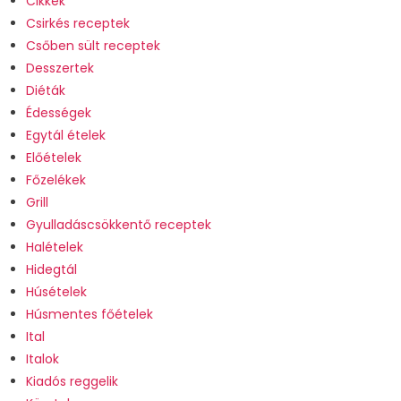
Cikkek
Csirkés receptek
Csőben sült receptek
Desszertek
Diéták
Édességek
Egytál ételek
Előételek
Főzelékek
Grill
Gyulladáscsökkentő receptek
Halételek
Hidegtál
Húsételek
Húsmentes főételek
Ital
Italok
Kiadós reggelik