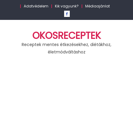
Skip
Adatvédelem
Kik vagyunk?
Médiaajánlat
to
content
OKOSRECEPTEK
Receptek mentes étkezésekhez, diétákhoz,
életmódváltáshoz