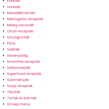
Köretek
Levesek
Maradékmentés
Mártogatós receptek
Meleg vacsorák
Olcsó receptek
Országtorták
Pizza
Saláták
Savanyúság
Smoothie receptek
Sörkorcsolyák
Superfood receptek
Sütemények
Szörp receptek
Tészták
Torták és krémek
Ünnepi menü