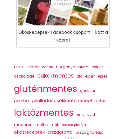
OkosReceptek Facebook csoport – katt a
képre!
alma
burgonya
csirke
almás
banán
citrom
cukormentes
csokoládé
eper
dió
epres
gluténmentes
gnocchi
gyulladáscsökkentő recept
gomba
keksz
laktózmentes
lemon curd
macaron
muffin
mák
mákos piskóta
okosreceptek
országtorta
ország tortája