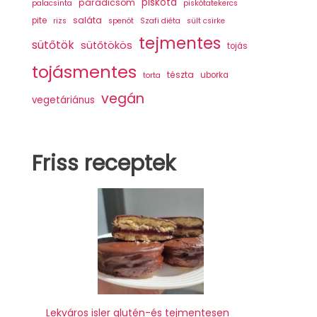
piskóta
paradicsom
palacsinta
piskótatekercs
saláta
pite
rizs
spenót
Szafi diéta
sült csirke
tejmentes
sütőtök
sütőtökös
tojás
tojásmentes
tészta
uborka
torta
vegán
vegetáriánus
Friss receptek
Lekváros isler glutén-és tejmentesen