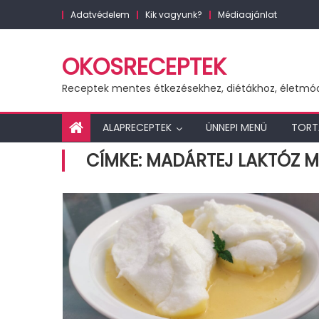
Skip
Adatvédelem
Kik vagyunk?
Médiaajánlat
to
content
OKOSRECEPTEK
Receptek mentes étkezésekhez, diétákhoz, életmó
ALAPRECEPTEK
ÜNNEPI MENÜ
TORT
CÍMKE:
MADÁRTEJ LAKTÓZ M