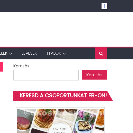
ELEK
LEVESEK
ITALOK
Keresés
Keresés
KERESD A CSOPORTUNKAT FB-ON!