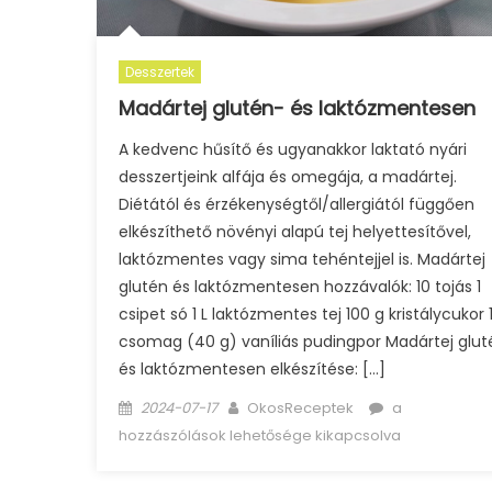
Desszertek
Madártej glutén- és laktózmentesen
A kedvenc hűsítő és ugyanakkor laktató nyári
desszertjeink alfája és omegája, a madártej.
Diétától és érzékenységtől/allergiától függően
elkészíthető növényi alapú tej helyettesítővel,
laktózmentes vagy sima tehéntejjel is. Madártej
glutén és laktózmentesen hozzávalók: 10 tojás 1
csipet só 1 L laktózmentes tej 100 g kristálycukor 
csomag (40 g) vaníliás pudingpor Madártej glut
és laktózmentesen elkészítése: […]
Posted
Author
Madártej
2024-07-17
OkosReceptek
a
on
glutén-
hozzászólások lehetősége kikapcsolva
és
laktózmentes