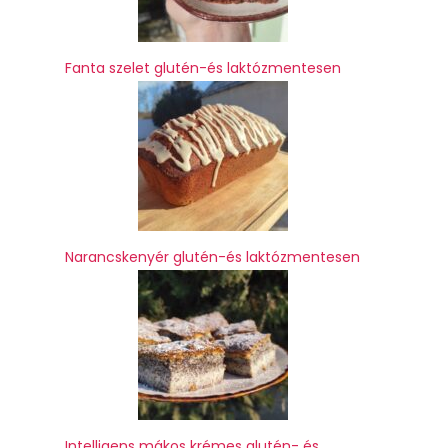
Fanta szelet glutén-és laktózmentesen
Narancskenyér glutén-és laktózmentesen
Intelligens mákos krémes glutén- és