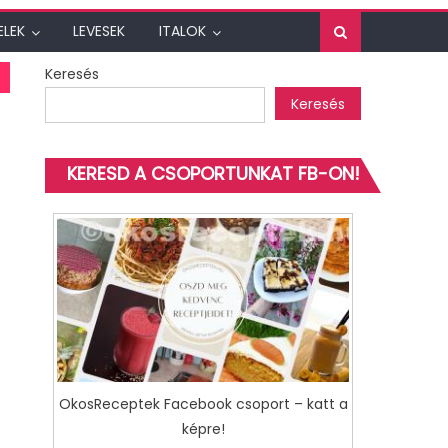
ELEK
LEVESEK
ITALOK
Keresés
Keresés
KERESD A CSOPORTUNKAT FB-ON!
OkosReceptek Facebook csoport – katt a
képre!