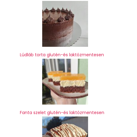
Lúdláb torta glutén-és laktózmentesen
Fanta szelet glutén-és laktózmentesen