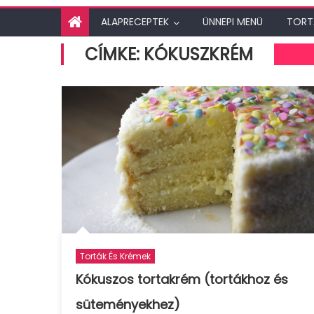
ALAPRECEPTEK
ÜNNEPI MENÜ
TORT
CÍMKE:
KÓKUSZKRÉM
Torták És Krémek
Kókuszos tortakrém (tortákhoz és
süteményekhez)