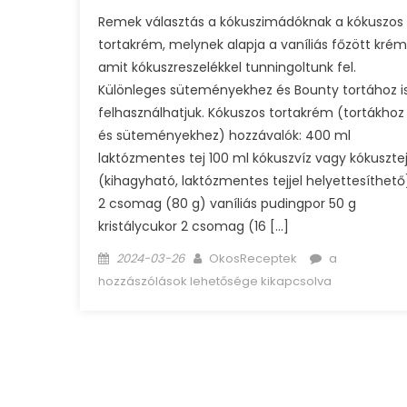
Remek választás a kókuszimádóknak a kókuszos
tortakrém, melynek alapja a vaníliás főzött krém
amit kókuszreszelékkel tunningoltunk fel.
Különleges süteményekhez és Bounty tortához i
felhasználhatjuk. Kókuszos tortakrém (tortákhoz
és süteményekhez) hozzávalók: 400 ml
laktózmentes tej 100 ml kókuszvíz vagy kókuszte
(kihagyható, laktózmentes tejjel helyettesíthető
2 csomag (80 g) vaníliás pudingpor 50 g
kristálycukor 2 csomag (16 […]
Posted
Author
Kókuszos
2024-03-26
OkosReceptek
a
on
tortakrém
hozzászólások lehetősége kikapcsolva
(tortákhoz
és
süteményekh
bejegyzéshe