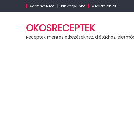
Skip
Adatvédelem
Kik vagyunk?
Médiaajánlat
to
content
OKOSRECEPTEK
Receptek mentes étkezésekhez, diétákhoz, életmó