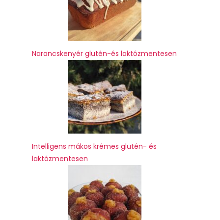
Narancskenyér glutén-és laktózmentesen
Intelligens mákos krémes glutén- és
laktózmentesen