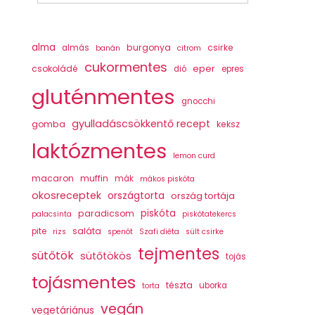
alma
burgonya
csirke
almás
banán
citrom
cukormentes
csokoládé
eper
dió
epres
gluténmentes
gnocchi
gyulladáscsökkentő recept
gomba
keksz
laktózmentes
lemon curd
macaron
muffin
mák
mákos piskóta
okosreceptek
országtorta
ország tortája
piskóta
paradicsom
palacsinta
piskótatekercs
saláta
pite
rizs
spenót
Szafi diéta
sült csirke
tejmentes
sütőtök
sütőtökös
tojás
tojásmentes
tészta
uborka
torta
vegán
vegetáriánus