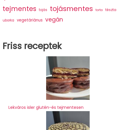
tojásmentes
tejmentes
tészta
tojás
torta
vegán
vegetáriánus
uborka
Friss receptek
Lekváros isler glutén-és tejmentesen