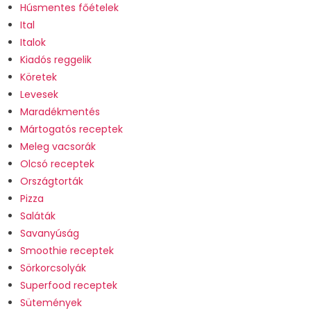
Húsmentes főételek
Ital
Italok
Kiadós reggelik
Köretek
Levesek
Maradékmentés
Mártogatós receptek
Meleg vacsorák
Olcsó receptek
Országtorták
Pizza
Saláták
Savanyúság
Smoothie receptek
Sörkorcsolyák
Superfood receptek
Sütemények