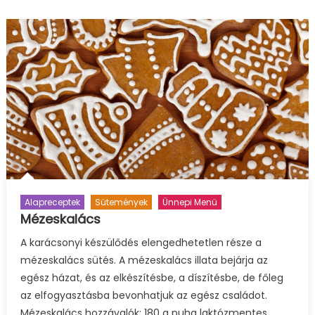
Alapreceptek
Sütemények
Ünnepi Menü
Mézeskalács
A karácsonyi készülődés elengedhetetlen része a
mézeskalács sütés. A mézeskalács illata bejárja az
egész házat, és az elkészítésbe, a díszítésbe, de főleg
az elfogyasztásba bevonhatjuk az egész családot.
Mézeskalács hozzávalók: 180 g puha laktózmentes