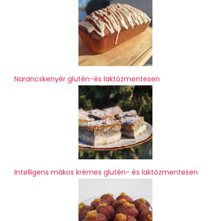
Narancskenyér glutén-és laktózmentesen
Intelligens mákos krémes glutén- és laktózmentesen