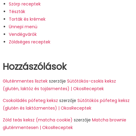
Szörp receptek
Tészták
Torták és krémek
Ünnepi menü
Vendégvárók
Zöldséges receptek
Hozzászólások
Gluténmentes lisztek
szerzője
Sütőtökös-csokis keksz
(glutén, laktóz és tojásmentes) | OkosReceptek
Csokoládés pöfeteg keksz
szerzője
Sütőtökös pöfeteg keksz
(glutén és laktózmentes) | OkosReceptek
Zöld teás keksz (matcha cookie)
szerzője
Matcha brownie
gluténmentesen | OkosReceptek