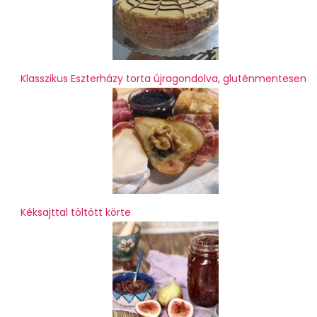
Klasszikus Eszterházy torta újragondolva, gluténmentesen
Kéksajttal töltött körte