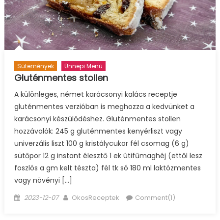
Sütemények
Ünnepi Menü
Gluténmentes stollen
A különleges, német karácsonyi kalács receptje
gluténmentes verzióban is meghozza a kedvünket a
karácsonyi készülődéshez. Gluténmentes stollen
hozzávalók: 245 g gluténmentes kenyérliszt vagy
univerzális liszt 100 g kristálycukor fél csomag (6 g)
sütőpor 12 g instant élesztő 1 ek útifűmaghéj (ettől lesz
foszlós a gm kelt tészta) fél tk só 180 ml laktózmentes
vagy növényi […]
Posted
Author
2023-12-07
OkosReceptek
Comment(1)
on