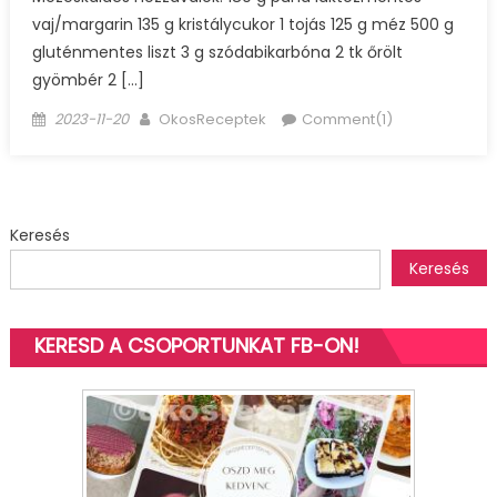
vaj/margarin 135 g kristálycukor 1 tojás 125 g méz 500 g
gluténmentes liszt 3 g szódabikarbóna 2 tk őrölt
gyömbér 2 […]
Posted
Author
2023-11-20
OkosReceptek
Comment(1)
on
Keresés
Keresés
KERESD A CSOPORTUNKAT FB-ON!