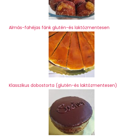
Almás-fahéjas fánk glutén-és laktózmentesen
Klasszikus dobostorta (glutén-és laktózmentesen)