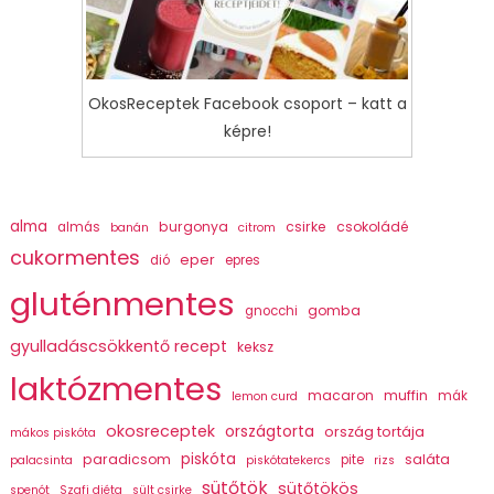
OkosReceptek Facebook csoport – katt a
képre!
alma
burgonya
csirke
csokoládé
almás
banán
citrom
cukormentes
eper
dió
epres
gluténmentes
gomba
gnocchi
gyulladáscsökkentő recept
keksz
laktózmentes
macaron
muffin
mák
lemon curd
okosreceptek
országtorta
ország tortája
mákos piskóta
piskóta
paradicsom
saláta
pite
palacsinta
piskótatekercs
rizs
sütőtök
sütőtökös
spenót
Szafi diéta
sült csirke