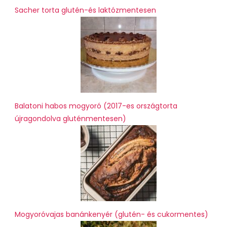
Sacher torta glutén-és laktózmentesen
Balatoni habos mogyoró (2017-es országtorta
újragondolva gluténmentesen)
Mogyoróvajas banánkenyér (glutén- és cukormentes)