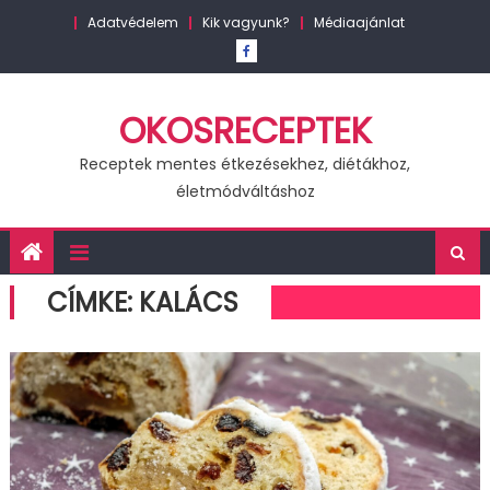
Skip
Adatvédelem
Kik vagyunk?
Médiaajánlat
to
content
OKOSRECEPTEK
Receptek mentes étkezésekhez, diétákhoz,
életmódváltáshoz
CÍMKE:
KALÁCS