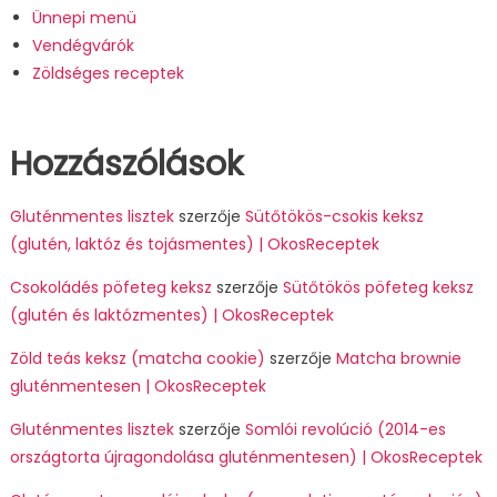
Ünnepi menü
Vendégvárók
Zöldséges receptek
Hozzászólások
Gluténmentes lisztek
szerzője
Sütőtökös-csokis keksz
(glutén, laktóz és tojásmentes) | OkosReceptek
Csokoládés pöfeteg keksz
szerzője
Sütőtökös pöfeteg keksz
(glutén és laktózmentes) | OkosReceptek
Zöld teás keksz (matcha cookie)
szerzője
Matcha brownie
gluténmentesen | OkosReceptek
Gluténmentes lisztek
szerzője
Somlói revolúció (2014-es
országtorta újragondolása gluténmentesen) | OkosReceptek