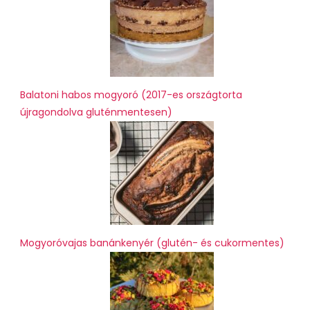
Balatoni habos mogyoró (2017-es országtorta
újragondolva gluténmentesen)
Mogyoróvajas banánkenyér (glutén- és cukormentes)