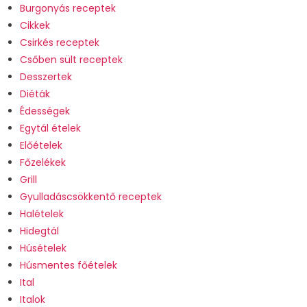
Burgonyás receptek
Cikkek
Csirkés receptek
Csőben sült receptek
Desszertek
Diéták
Édességek
Egytál ételek
Előételek
Főzelékek
Grill
Gyulladáscsökkentő receptek
Halételek
Hidegtál
Húsételek
Húsmentes főételek
Ital
Italok