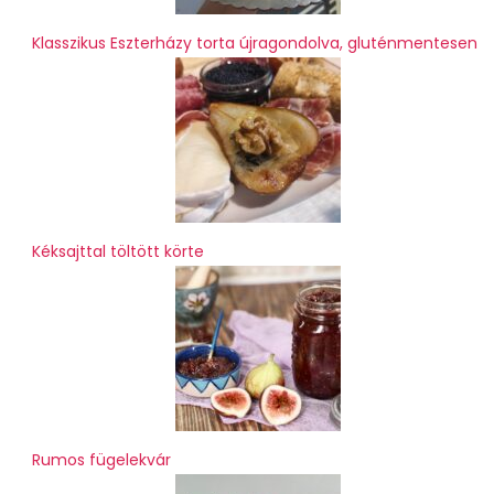
Klasszikus Eszterházy torta újragondolva, gluténmentesen
Kéksajttal töltött körte
Rumos fügelekvár