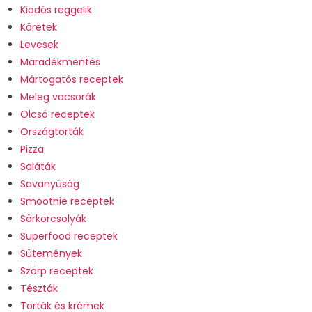
Kiadós reggelik
Köretek
Levesek
Maradékmentés
Mártogatós receptek
Meleg vacsorák
Olcsó receptek
Országtorták
Pizza
Saláták
Savanyúság
Smoothie receptek
Sörkorcsolyák
Superfood receptek
Sütemények
Szörp receptek
Tészták
Torták és krémek