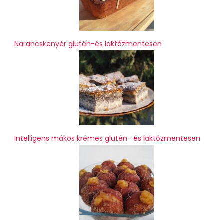
Narancskenyér glutén-és laktózmentesen
Intelligens mákos krémes glutén- és laktózmentesen