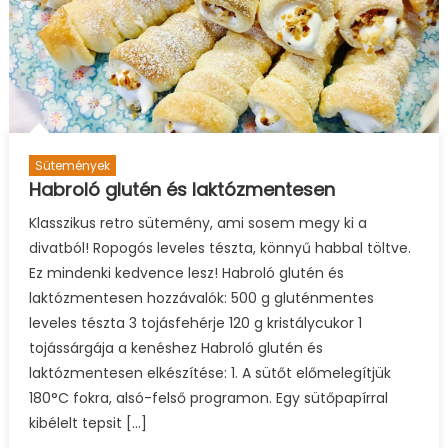
Sütemények
Habroló glutén és laktózmentesen
Klasszikus retro sütemény, ami sosem megy ki a
divatból! Ropogós leveles tészta, könnyű habbal töltve.
Ez mindenki kedvence lesz! Habroló glutén és
laktózmentesen hozzávalók: 500 g gluténmentes
leveles tészta 3 tojásfehérje 120 g kristálycukor 1
tojássárgája a kenéshez Habroló glutén és
laktózmentesen elkészítése: 1. A sütőt előmelegítjük
180°C fokra, alsó-felső programon. Egy sütőpapírral
kibélelt tepsit […]