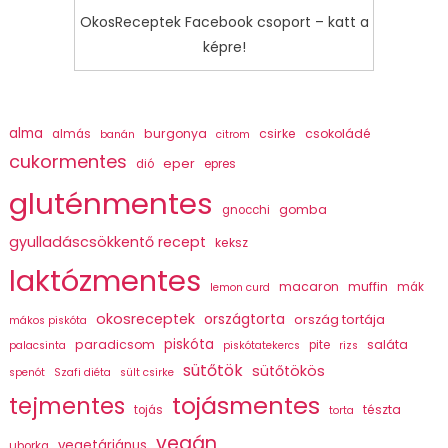
OkosReceptek Facebook csoport – katt a
képre!
alma
burgonya
csirke
csokoládé
almás
banán
citrom
cukormentes
eper
dió
epres
gluténmentes
gomba
gnocchi
gyulladáscsökkentő recept
keksz
laktózmentes
macaron
muffin
mák
lemon curd
okosreceptek
országtorta
ország tortája
mákos piskóta
piskóta
paradicsom
saláta
pite
palacsinta
piskótatekercs
rizs
sütőtök
sütőtökös
spenót
Szafi diéta
sült csirke
tojásmentes
tejmentes
tészta
tojás
torta
vegán
vegetáriánus
uborka