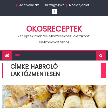
Skip
Adatvédelem
Kik vagyunk?
Médiaajánlat
to
content
OKOSRECEPTEK
Receptek mentes étkezésekhez, diétákhoz,
életmódváltáshoz
CÍMKE:
HABROLÓ
LAKTÓZMENTESEN