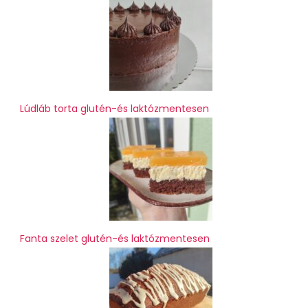
Lúdláb torta glutén-és laktózmentesen
Fanta szelet glutén-és laktózmentesen