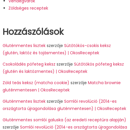
Vendégvárók
Zöldséges receptek
Hozzászólások
Gluténmentes lisztek
szerzője
Sütőtökös-csokis keksz
(glutén, laktóz és tojásmentes) | OkosReceptek
Csokoládés pöfeteg keksz
szerzője
Sütőtökös pöfeteg keksz
(glutén és laktózmentes) | OkosReceptek
Zöld teás keksz (matcha cookie)
szerzője
Matcha brownie
gluténmentesen | OkosReceptek
Gluténmentes lisztek
szerzője
Somlói revolúció (2014-es
országtorta újragondolása gluténmentesen) | OkosReceptek
Gluténmentes somlói galuska (az eredeti receptúra alapján)
szerzője
Somlói revolúció (2014-es országtorta újragondolása