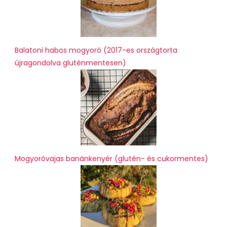
Balatoni habos mogyoró (2017-es országtorta
újragondolva gluténmentesen)
Mogyoróvajas banánkenyér (glutén- és cukormentes)