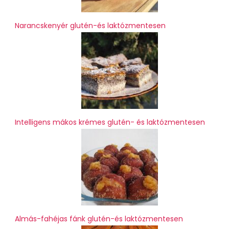
Narancskenyér glutén-és laktózmentesen
Intelligens mákos krémes glutén- és laktózmentesen
Almás-fahéjas fánk glutén-és laktózmentesen