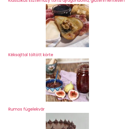
Klasszikus Eszterházy torta újragondolva, gluténmentesen
Kéksajttal töltött körte
Rumos fügelekvár