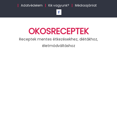
Skip
Adatvédelem
Kik vagyunk?
Médiaajánlat
to
content
OKOSRECEPTEK
Receptek mentes étkezésekhez, diétákhoz,
életmódváltáshoz