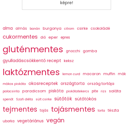
képre!
alma
burgonya
csirke
csokoládé
almás
banán
citrom
cukormentes
eper
dió
epres
gluténmentes
gomba
gnocchi
gyulladáscsökkentő recept
keksz
laktózmentes
macaron
muffin
mák
lemon curd
okosreceptek
országtorta
ország tortája
mákos piskóta
piskóta
paradicsom
saláta
pite
palacsinta
piskótatekercs
rizs
sütőtök
sütőtökös
spenót
Szafi diéta
sült csirke
tojásmentes
tejmentes
tészta
tojás
torta
vegán
vegetáriánus
uborka