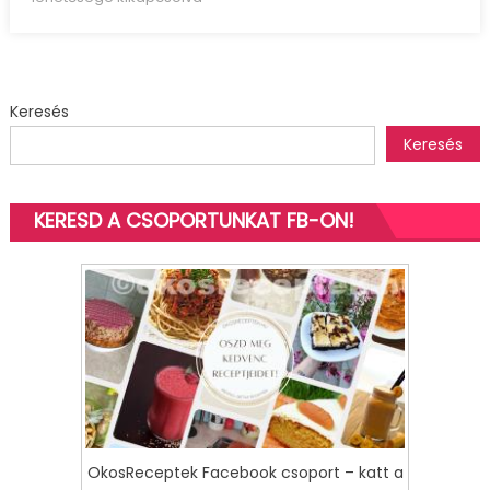
sütemény
(glutén
és
tejmentes)
Keresés
bejegyzéshez
Keresés
KERESD A CSOPORTUNKAT FB-ON!
OkosReceptek Facebook csoport – katt a