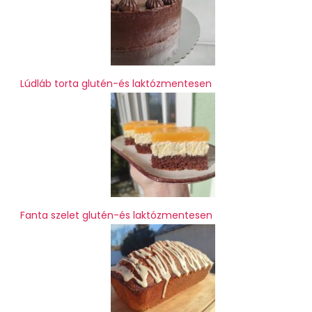
Lúdláb torta glutén-és laktózmentesen
Fanta szelet glutén-és laktózmentesen