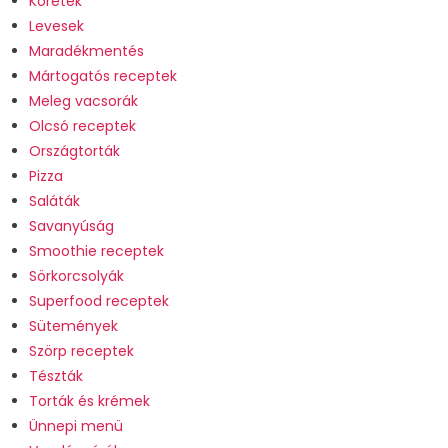
Köretek
Levesek
Maradékmentés
Mártogatós receptek
Meleg vacsorák
Olcsó receptek
Országtorták
Pizza
Saláták
Savanyúság
Smoothie receptek
Sörkorcsolyák
Superfood receptek
Sütemények
Szörp receptek
Tészták
Torták és krémek
Ünnepi menü