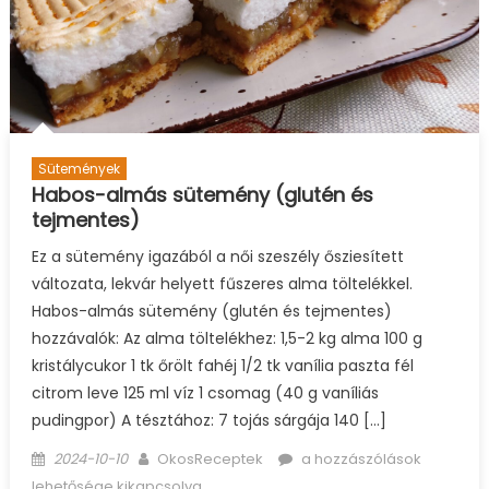
Sütemények
Habos-almás sütemény (glutén és
tejmentes)
Ez a sütemény igazából a női szeszély ősziesített
változata, lekvár helyett fűszeres alma töltelékkel.
Habos-almás sütemény (glutén és tejmentes)
hozzávalók: Az alma töltelékhez: 1,5-2 kg alma 100 g
kristálycukor 1 tk őrölt fahéj 1/2 tk vanília paszta fél
citrom leve 125 ml víz 1 csomag (40 g vaníliás
pudingpor) A tésztához: 7 tojás sárgája 140 […]
Posted
Author
Habos-
2024-10-10
OkosReceptek
a hozzászólások
on
almás
lehetősége kikapcsolva