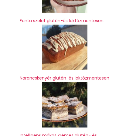
Fanta szelet glutén-és laktózmentesen
Narancskenyér glutén-és laktózmentesen
Intelligens mákos krémes glutén- és