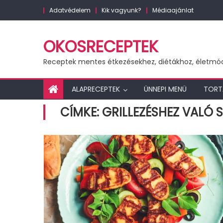
Skip
Adatvédelem
Kik vagyunk?
Médiaajánlat
to
content
OKOSRECEPTEK
Receptek mentes étkezésekhez, diétákhoz, életmó
ALAPRECEPTEK
ÜNNEPI MENÜ
TORT
CÍMKE:
GRILLEZÉSHEZ VALÓ 