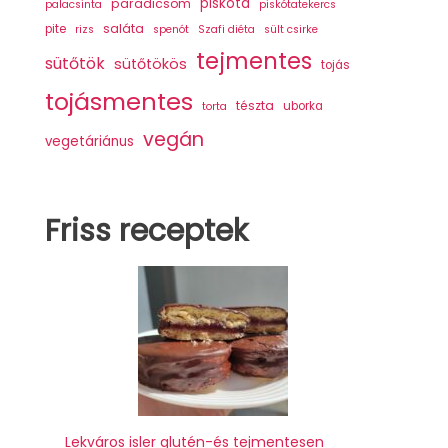
piskóta
paradicsom
palacsinta
piskótatekercs
saláta
pite
rizs
spenót
Szafi diéta
sült csirke
tejmentes
sütőtök
sütőtökös
tojás
tojásmentes
tészta
uborka
torta
vegán
vegetáriánus
Friss receptek
Lekváros isler glutén-és tejmentesen