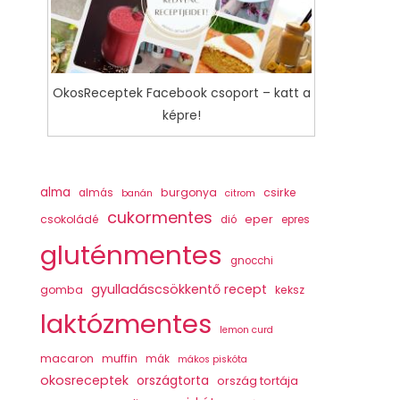
OkosReceptek Facebook csoport – katt a
képre!
alma
burgonya
csirke
almás
banán
citrom
cukormentes
csokoládé
eper
dió
epres
gluténmentes
gnocchi
gyulladáscsökkentő recept
gomba
keksz
laktózmentes
lemon curd
macaron
muffin
mák
mákos piskóta
okosreceptek
országtorta
ország tortája