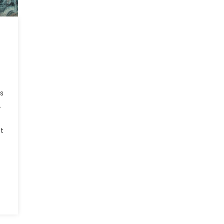
s
A
t
z