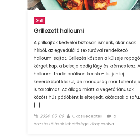
Grill
Grillezett halloumi
A grillsajtok kedvelői biztosan ismerik, akár csak
hírből, az egyedülálló textúrával rendelkező
halloumi sajtot. Grillezés közben a külseje ropogó
kérget kap, a belseje pedig lágy és krémes lesz. 
halloumi tradicionálisan kecske- és juhtej
keverékéből készül, de manapság már tehénteje
is tartalmaz. Az állaga miatt a vegetáriánusok
között hús pótlóként is elterjedt, akárcsak a tofu.
[…]
Posted
Author
Grillezett
2024-05-09
OkosReceptek
a
on
halloumi
hozzászólások lehetősége kikapcsolva
bejegyzéshe