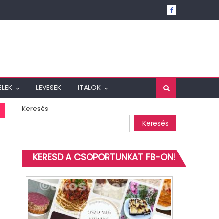
ELEK
LEVESEK
ITALOK
Keresés
Keresés
KERESD A CSOPORTUNKAT FB-ON!