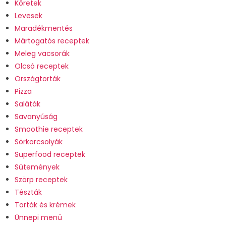
Köretek
Levesek
Maradékmentés
Mártogatós receptek
Meleg vacsorák
Olcsó receptek
Országtorták
Pizza
Saláták
Savanyúság
Smoothie receptek
Sörkorcsolyák
Superfood receptek
Sütemények
Szörp receptek
Tészták
Torták és krémek
Ünnepi menü