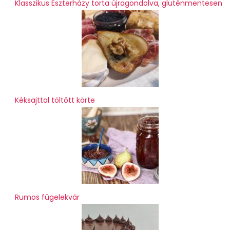
Klasszikus Eszterházy torta újragondolva, gluténmentesen
Kéksajttal töltött körte
Rumos fügelekvár