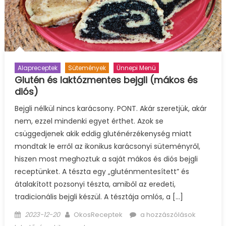
Alapreceptek
Sütemények
Ünnepi Menü
Glutén és laktózmentes bejgli (mákos és
diós)
Bejgli nélkül nincs karácsony. PONT. Akár szeretjük, akár
nem, ezzel mindenki egyet érthet. Azok se
csüggedjenek akik eddig gluténérzékenység miatt
mondtak le erről az ikonikus karácsonyi süteményről,
hiszen most meghoztuk a saját mákos és diós bejgli
receptünket. A tészta egy „gluténmentesített” és
átalakított pozsonyi tészta, amiből az eredeti,
tradicionális bejgli készül. A tésztája omlós, a […]
Posted
Author
Glutén
2023-12-20
OkosReceptek
a hozzászólások
on
és