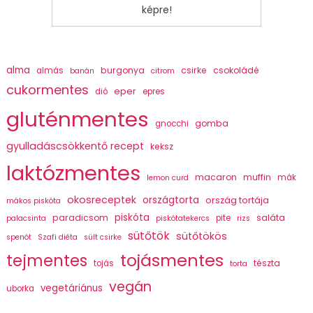
képre!
alma
burgonya
csirke
csokoládé
almás
banán
citrom
cukormentes
eper
dió
epres
gluténmentes
gomba
gnocchi
gyulladáscsökkentő recept
keksz
laktózmentes
macaron
muffin
mák
lemon curd
okosreceptek
országtorta
ország tortája
mákos piskóta
piskóta
paradicsom
saláta
pite
palacsinta
piskótatekercs
rizs
sütőtök
sütőtökös
spenót
Szafi diéta
sült csirke
tojásmentes
tejmentes
tészta
tojás
torta
vegán
vegetáriánus
uborka