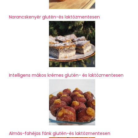
Narancskenyér glutén-és laktózmentesen
Intelligens mákos krémes glutén- és laktózmentesen
Almás-fahéjas fánk glutén-és laktózmentesen