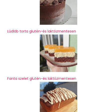
Lúdláb torta glutén-és laktózmentesen
Fanta szelet glutén-és laktózmentesen