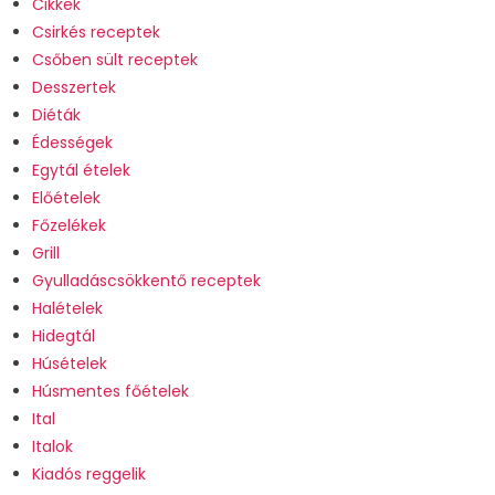
Cikkek
Csirkés receptek
Csőben sült receptek
Desszertek
Diéták
Édességek
Egytál ételek
Előételek
Főzelékek
Grill
Gyulladáscsökkentő receptek
Halételek
Hidegtál
Húsételek
Húsmentes főételek
Ital
Italok
Kiadós reggelik