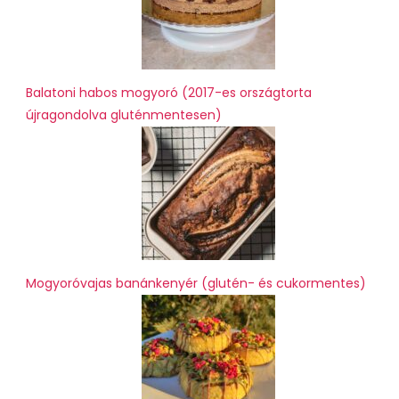
Balatoni habos mogyoró (2017-es országtorta
újragondolva gluténmentesen)
Mogyoróvajas banánkenyér (glutén- és cukormentes)