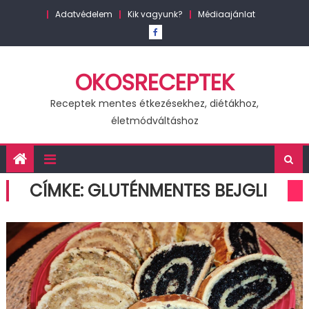
Skip
Adatvédelem
Kik vagyunk?
Médiaajánlat
to
content
OKOSRECEPTEK
Receptek mentes étkezésekhez, diétákhoz,
életmódváltáshoz
CÍMKE:
GLUTÉNMENTES BEJGLI