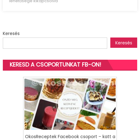
lehetősége kikapcsolva
laktózmentes
bejgli
(mákos
és
Keresés
diós)
bejegyzéshez
Keresés
KERESD A CSOPORTUNKAT FB-ON!
OkosReceptek Facebook csoport – katt a