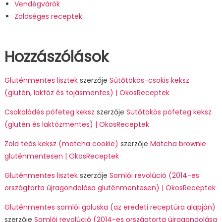
Vendégvárók
Zöldséges receptek
Hozzászólások
Gluténmentes lisztek
szerzője
Sütőtökös-csokis keksz
(glutén, laktóz és tojásmentes) | OkosReceptek
Csokoládés pöfeteg keksz
szerzője
Sütőtökös pöfeteg keksz
(glutén és laktózmentes) | OkosReceptek
Zöld teás keksz (matcha cookie)
szerzője
Matcha brownie
gluténmentesen | OkosReceptek
Gluténmentes lisztek
szerzője
Somlói revolúció (2014-es
országtorta újragondolása gluténmentesen) | OkosReceptek
Gluténmentes somlói galuska (az eredeti receptúra alapján)
szerzője
Somlói revolúció (2014-es országtorta újragondolása