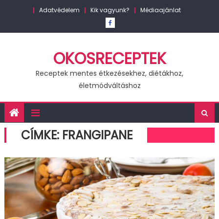
Skip
Adatvédelem
Kik vagyunk?
Médiaajánlat
to
content
OKOSRECEPTEK
Receptek mentes étkezésekhez, diétákhoz,
életmódváltáshoz
CÍMKE:
FRANGIPANE