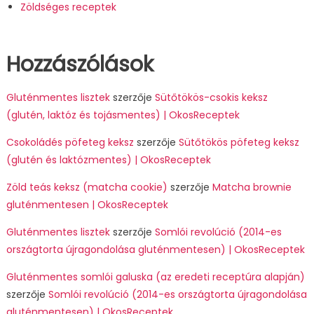
Zöldséges receptek
Hozzászólások
Gluténmentes lisztek
szerzője
Sütőtökös-csokis keksz
(glutén, laktóz és tojásmentes) | OkosReceptek
Csokoládés pöfeteg keksz
szerzője
Sütőtökös pöfeteg keksz
(glutén és laktózmentes) | OkosReceptek
Zöld teás keksz (matcha cookie)
szerzője
Matcha brownie
gluténmentesen | OkosReceptek
Gluténmentes lisztek
szerzője
Somlói revolúció (2014-es
országtorta újragondolása gluténmentesen) | OkosReceptek
Gluténmentes somlói galuska (az eredeti receptúra alapján)
szerzője
Somlói revolúció (2014-es országtorta újragondolása
gluténmentesen) | OkosReceptek