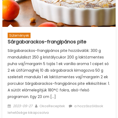
Sütemények
Sárgabarackos-frangipános pite
Sárgabarackos-frangipános pite hozzávalók: 300 g
mandulaliszt 250 g kristálycukor 200 g laktózmentes
puha vaj/margarin 5 tojás 1 ek vanília aroma 1 csipet só
2 ek útifűmaghéj 10 db sárgabarack kimagozva 50 g
szeletelt mandula 1 ek laktózmentes vaj/margarin 2 ek
porcukor Sárgabarackos-frangipános pite elkészítése: 1.
A sütőt előmelegítjük 180°C fokra, alsó-felső
programon. Egy 23 cm […]
Posted
Author
Sárgabarackos-
2023-09-27
OkosReceptek
a hozzászólások
on
frangipános
lehetősége kikapcsolva
pite