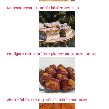
Narancskenyér glutén-és laktózmentesen
Intelligens mákos krémes glutén- és laktózmentesen
Almás-fahéjas fánk glutén-és laktózmentesen