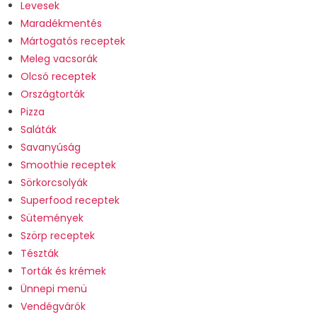
Levesek
Maradékmentés
Mártogatós receptek
Meleg vacsorák
Olcsó receptek
Országtorták
Pizza
Saláták
Savanyúság
Smoothie receptek
Sörkorcsolyák
Superfood receptek
Sütemények
Szörp receptek
Tészták
Torták és krémek
Ünnepi menü
Vendégvárók