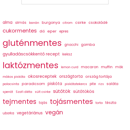
alma
burgonya
csirke
csokoládé
almás
banán
citrom
cukormentes
eper
dió
epres
gluténmentes
gomba
gnocchi
gyulladáscsökkentő recept
keksz
laktózmentes
macaron
muffin
mák
lemon curd
okosreceptek
országtorta
ország tortája
mákos piskóta
piskóta
paradicsom
saláta
pite
palacsinta
piskótatekercs
rizs
sütőtök
sütőtökös
spenót
Szafi diéta
sült csirke
tojásmentes
tejmentes
tészta
tojás
torta
vegán
vegetáriánus
uborka