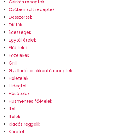
Csirkés receptek
Csőben sült receptek
Desszertek
Diéták
Édességek
Egytál ételek
Előételek
Főzelékek
Grill
Gyulladáscsökkentő receptek
Halételek
Hidegtál
Húsételek
Húsmentes főételek
Ital
Italok
Kiadós reggelik
Köretek