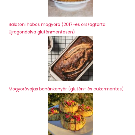
Balatoni habos mogyoró (2017-es országtorta
újragondolva gluténmentesen)
Mogyoróvajas banánkenyér (glutén- és cukormentes)