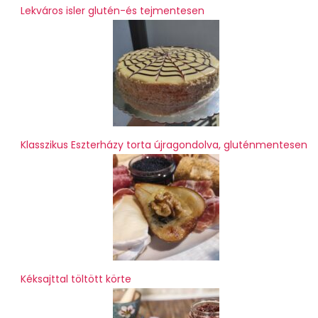
Lekváros isler glutén-és tejmentesen
Klasszikus Eszterházy torta újragondolva, gluténmentesen
Kéksajttal töltött körte