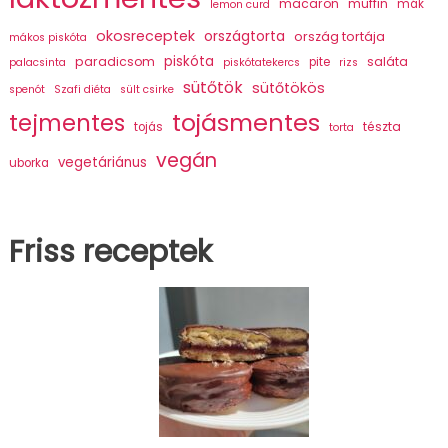
macaron
muffin
mák
lemon curd
okosreceptek
országtorta
ország tortája
mákos piskóta
piskóta
paradicsom
saláta
pite
palacsinta
piskótatekercs
rizs
sütőtök
sütőtökös
spenót
Szafi diéta
sült csirke
tojásmentes
tejmentes
tészta
tojás
torta
vegán
vegetáriánus
uborka
Friss receptek