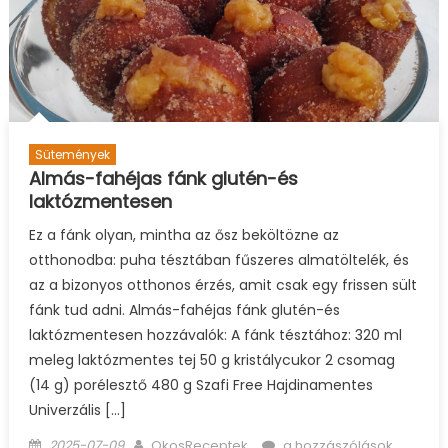
Sütemények
Almás-fahéjas fánk glutén-és
laktózmentesen
Ez a fánk olyan, mintha az ősz beköltözne az
otthonodba: puha tésztában fűszeres almatöltelék, és
az a bizonyos otthonos érzés, amit csak egy frissen sült
fánk tud adni. Almás-fahéjas fánk glutén-és
laktózmentesen hozzávalók: A fánk tésztához: 320 ml
meleg laktózmentes tej 50 g kristálycukor 2 csomag
(14 g) porélesztő 480 g Szafi Free Hajdinamentes
Univerzális […]
Posted
Author
Almás-
2025-07-09
OkosReceptek
a hozzászólások