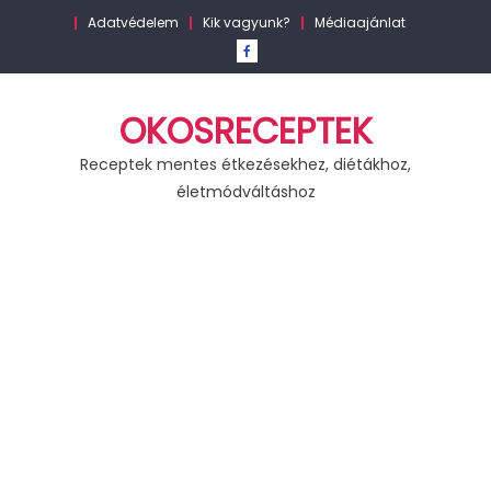
Skip
Adatvédelem
Kik vagyunk?
Médiaajánlat
to
content
OKOSRECEPTEK
Receptek mentes étkezésekhez, diétákhoz,
életmódváltáshoz