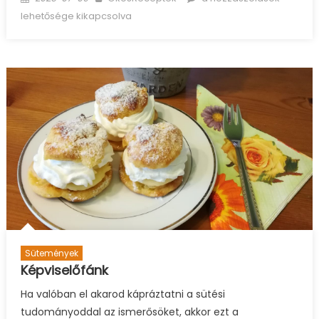
on
fahéjas
lehetősége kikapcsolva
fánk
glutén-
és
laktózmentesen
bejegyzéshez
Sütemények
Képviselőfánk
Ha valóban el akarod kápráztatni a sütési
tudományoddal az ismerősöket, akkor ezt a