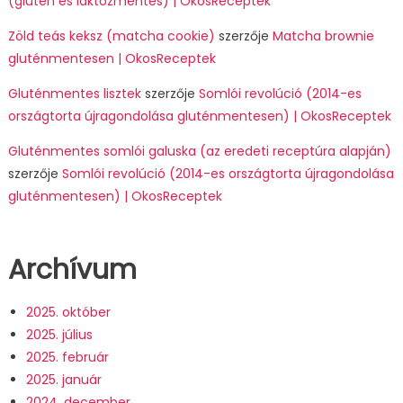
(glutén és laktózmentes) | OkosReceptek
Zöld teás keksz (matcha cookie)
szerzője
Matcha brownie
gluténmentesen | OkosReceptek
Gluténmentes lisztek
szerzője
Somlói revolúció (2014-es
országtorta újragondolása gluténmentesen) | OkosReceptek
Gluténmentes somlói galuska (az eredeti receptúra alapján)
szerzője
Somlói revolúció (2014-es országtorta újragondolása
gluténmentesen) | OkosReceptek
Archívum
2025. október
2025. július
2025. február
2025. január
2024. december