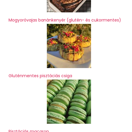
Mogyoróvajas banánkenyér (glutén- és cukormentes)
Gluténmentes pisztáciás csiga
Pisztáciás macaron