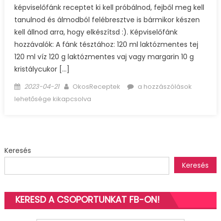
képviselőfánk receptet ki kell próbálnod, fejből meg kell
tanulnod és álmodból felébresztve is bármikor készen
kell állnod arra, hogy elkészítsd :). Képviselőfánk
hozzávalók: A fánk tésztához: 120 ml laktózmentes tej
120 ml víz 120 g laktózmentes vaj vagy margarin 10 g
kristálycukor […]
Posted
Author
Képviselőfánk
2023-04-21
OkosReceptek
a hozzászólások
on
bejegyzéshez
lehetősége kikapcsolva
Keresés
Keresés
KERESD A CSOPORTUNKAT FB-ON!