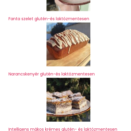
Fanta szelet glutén-és laktózmentesen
Narancskenyér glutén-és laktózmentesen
Intelligens mákos krémes glutén- és laktózmentesen