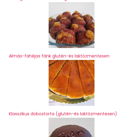
Almás-fahéjas fánk glutén-és laktózmentesen
Klasszikus dobostorta (glutén-és laktózmentesen)