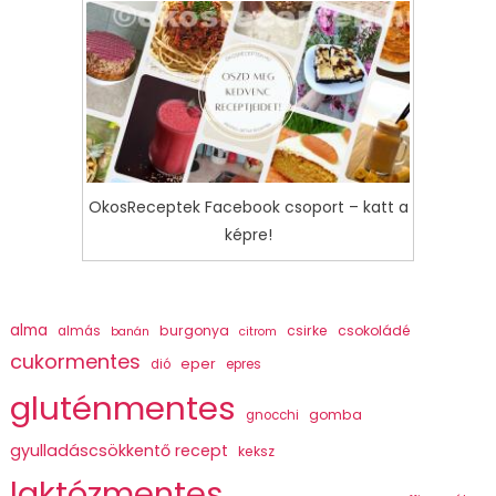
OkosReceptek Facebook csoport – katt a
képre!
alma
burgonya
csirke
csokoládé
almás
banán
citrom
cukormentes
eper
dió
epres
gluténmentes
gomba
gnocchi
gyulladáscsökkentő recept
keksz
laktózmentes