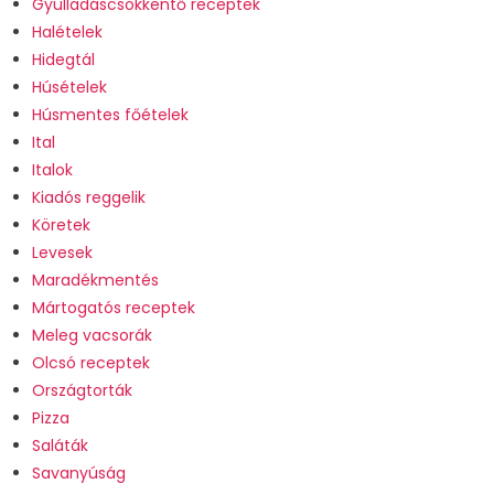
Gyulladáscsökkentő receptek
Halételek
Hidegtál
Húsételek
Húsmentes főételek
Ital
Italok
Kiadós reggelik
Köretek
Levesek
Maradékmentés
Mártogatós receptek
Meleg vacsorák
Olcsó receptek
Országtorták
Pizza
Saláták
Savanyúság