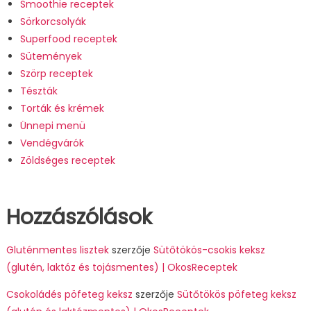
Smoothie receptek
Sörkorcsolyák
Superfood receptek
Sütemények
Szörp receptek
Tészták
Torták és krémek
Ünnepi menü
Vendégvárók
Zöldséges receptek
Hozzászólások
Gluténmentes lisztek
szerzője
Sütőtökös-csokis keksz
(glutén, laktóz és tojásmentes) | OkosReceptek
Csokoládés pöfeteg keksz
szerzője
Sütőtökös pöfeteg keksz