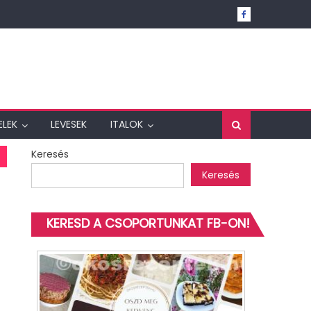
ELEK
LEVESEK
ITALOK
Keresés
Keresés
KERESD A CSOPORTUNKAT FB-ON!