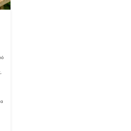
nó
,
 a