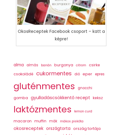
OkosReceptek Facebook csoport – katt a
képre!
alma
burgonya
csirke
almás
banán
citrom
cukormentes
csokoládé
eper
dió
epres
gluténmentes
gnocchi
gyulladáscsökkentő recept
gomba
keksz
laktózmentes
lemon curd
macaron
muffin
mák
mákos piskóta
okosreceptek
országtorta
ország tortája