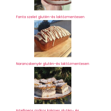
Fanta szelet glutén-és laktózmentesen
Narancskenyér glutén-és laktózmentesen
Intelligens mákos krémes glutén- és