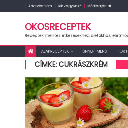
Skip
Adatvédelem
Kik vagyunk?
Médiaajánlat
to
content
OKOSRECEPTEK
Receptek mentes étkezésekhez, diétákhoz, életmó
ALAPRECEPTEK
ÜNNEPI MENÜ
TORT
CÍMKE:
CUKRÁSZKRÉM