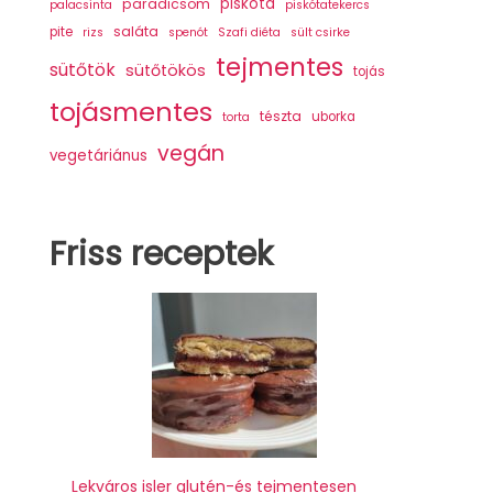
piskóta
paradicsom
palacsinta
piskótatekercs
saláta
pite
rizs
spenót
Szafi diéta
sült csirke
tejmentes
sütőtök
sütőtökös
tojás
tojásmentes
tészta
uborka
torta
vegán
vegetáriánus
Friss receptek
Lekváros isler glutén-és tejmentesen