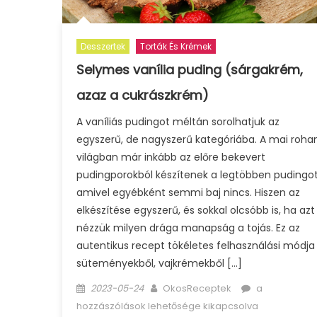
Desszertek
Torták És Krémek
Selymes vanília puding (sárgakrém,
azaz a cukrászkrém)
A vaníliás pudingot méltán sorolhatjuk az
egyszerű, de nagyszerű kategóriába. A mai roha
világban már inkább az előre bekevert
pudingporokból készítenek a legtöbben pudingot
amivel egyébként semmi baj nincs. Hiszen az
elkészítése egyszerű, és sokkal olcsóbb is, ha azt
nézzük milyen drága manapság a tojás. Ez az
autentikus recept tökéletes felhasználási módja
süteményekből, vajkrémekből […]
Posted
Author
Selymes
2023-05-24
OkosReceptek
a
on
vanília
hozzászólások lehetősége kikapcsolva