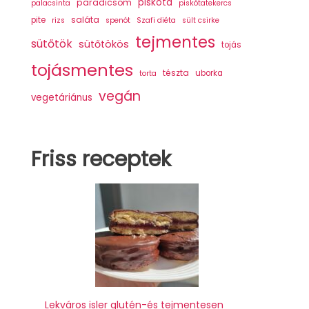
piskóta
paradicsom
palacsinta
piskótatekercs
saláta
pite
rizs
spenót
Szafi diéta
sült csirke
tejmentes
sütőtök
sütőtökös
tojás
tojásmentes
tészta
uborka
torta
vegán
vegetáriánus
Friss receptek
Lekváros isler glutén-és tejmentesen