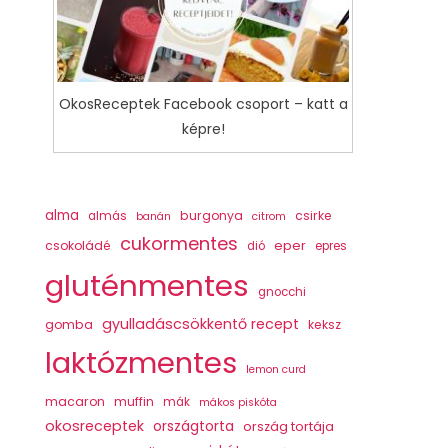
OkosReceptek Facebook csoport – katt a
képre!
alma
burgonya
csirke
almás
banán
citrom
cukormentes
csokoládé
eper
dió
epres
gluténmentes
gnocchi
gyulladáscsökkentő recept
gomba
keksz
laktózmentes
lemon curd
macaron
muffin
mák
mákos piskóta
okosreceptek
országtorta
ország tortája