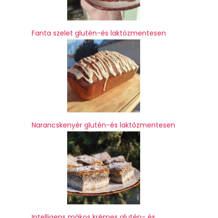
Fanta szelet glutén-és laktózmentesen
Narancskenyér glutén-és laktózmentesen
Intelligens mákos krémes glutén- és