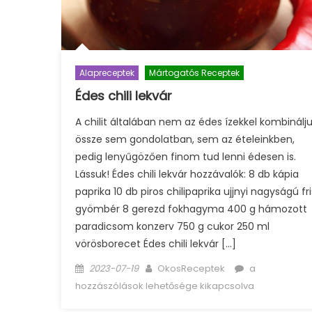
Alapreceptek
Mártogatós Receptek
Édes chili lekvár
A chilit általában nem az édes ízekkel kombinálj
össze sem gondolatban, sem az ételeinkben,
pedig lenyűgözően finom tud lenni édesen is.
Lássuk! Édes chili lekvár hozzávalók: 8 db kápia
paprika 10 db piros chilipaprika ujjnyi nagyságú fri
gyömbér 8 gerezd fokhagyma 400 g hámozott
paradicsom konzerv 750 g cukor 250 ml
vörösborecet Édes chili lekvár […]
Posted
Author
Édes
2023-07-19
OkosReceptek
a
on
chili
hozzászólások lehetősége kikapcsolva
lekvár