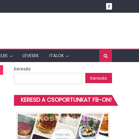
ELEK
LEVESEK
ITALOK
Keresés
Keresés
KERESD A CSOPORTUNKAT FB-ON!