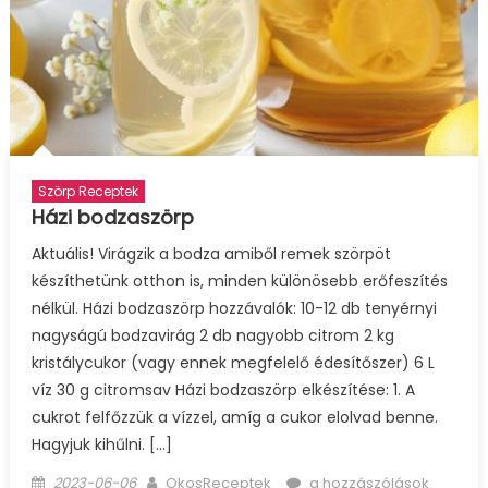
Szörp Receptek
Házi bodzaszörp
Aktuális! Virágzik a bodza amiből remek szörpöt
készíthetünk otthon is, minden különösebb erőfeszítés
nélkül. Házi bodzaszörp hozzávalók: 10-12 db tenyérnyi
nagyságú bodzavirág 2 db nagyobb citrom 2 kg
kristálycukor (vagy ennek megfelelő édesítőszer) 6 L
víz 30 g citromsav Házi bodzaszörp elkészítése: 1. A
cukrot felfőzzük a vízzel, amíg a cukor elolvad benne.
Hagyjuk kihűlni. […]
Posted
Author
Házi
2023-06-06
OkosReceptek
a hozzászólások