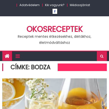
Skip
Adatvédelem
Kik vagyunk?
Médiaajánlat
to
content
OKOSRECEPTEK
Receptek mentes étkezésekhez, diétákhoz,
életmódváltáshoz
CÍMKE:
BODZA