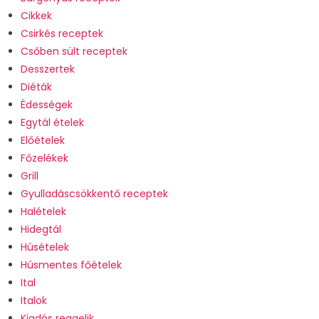
Cikkek
Csirkés receptek
Csőben sült receptek
Desszertek
Diéták
Édességek
Egytál ételek
Előételek
Főzelékek
Grill
Gyulladáscsökkentő receptek
Halételek
Hidegtál
Húsételek
Húsmentes főételek
Ital
Italok
Kiadós reggelik