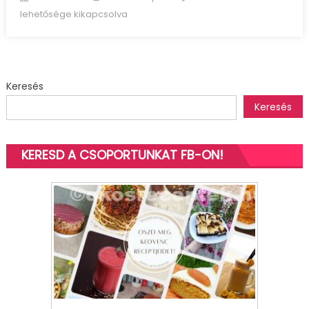
on
bodzaszörp
lehetősége kikapcsolva
bejegyzéshez
Keresés
Keresés
KERESD A CSOPORTUNKAT FB-ON!