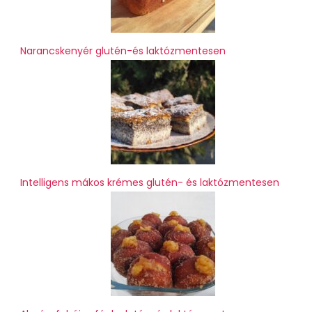
Narancskenyér glutén-és laktózmentesen
Intelligens mákos krémes glutén- és laktózmentesen