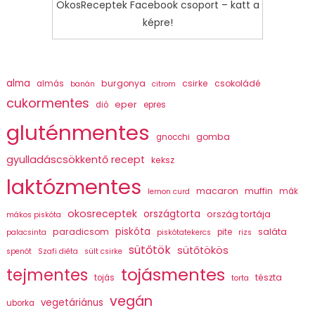
OkosReceptek Facebook csoport – katt a
képre!
alma
burgonya
csirke
csokoládé
almás
banán
citrom
cukormentes
eper
dió
epres
gluténmentes
gomba
gnocchi
gyulladáscsökkentő recept
keksz
laktózmentes
macaron
muffin
mák
lemon curd
okosreceptek
országtorta
ország tortája
mákos piskóta
piskóta
paradicsom
saláta
pite
palacsinta
piskótatekercs
rizs
sütőtök
sütőtökös
spenót
Szafi diéta
sült csirke
tojásmentes
tejmentes
tészta
tojás
torta
vegán
vegetáriánus
uborka