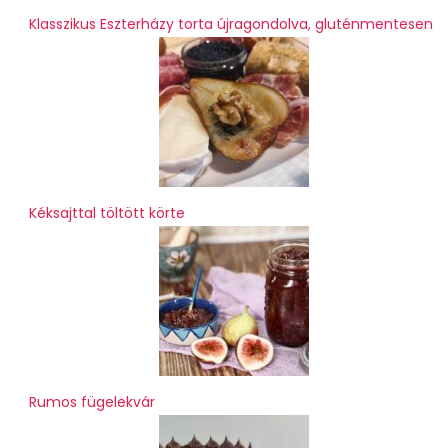
Klasszikus Eszterházy torta újragondolva, gluténmentesen
Kéksajttal töltött körte
Rumos fügelekvár