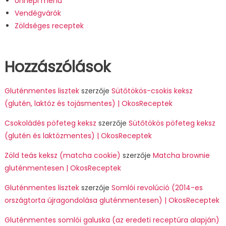
Ünnepi menü
Vendégvárók
Zöldséges receptek
Hozzászólások
Gluténmentes lisztek
szerzője
Sütőtökös-csokis keksz
(glutén, laktóz és tojásmentes) | OkosReceptek
Csokoládés pöfeteg keksz
szerzője
Sütőtökös pöfeteg keksz
(glutén és laktózmentes) | OkosReceptek
Zöld teás keksz (matcha cookie)
szerzője
Matcha brownie
gluténmentesen | OkosReceptek
Gluténmentes lisztek
szerzője
Somlói revolúció (2014-es
országtorta újragondolása gluténmentesen) | OkosReceptek
Gluténmentes somlói galuska (az eredeti receptúra alapján)