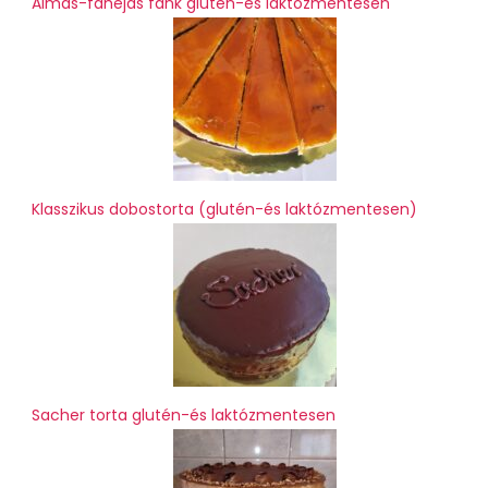
Almás-fahéjas fánk glutén-és laktózmentesen
Klasszikus dobostorta (glutén-és laktózmentesen)
Sacher torta glutén-és laktózmentesen