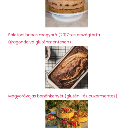
Balatoni habos mogyoró (2017-es országtorta
újragondolva gluténmentesen)
Mogyoróvajas banánkenyér (glutén- és cukormentes)