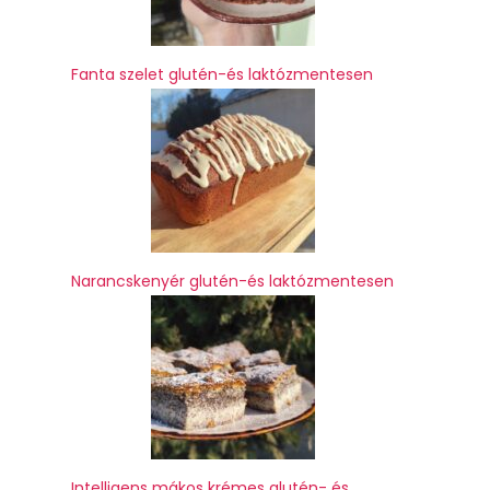
Fanta szelet glutén-és laktózmentesen
Narancskenyér glutén-és laktózmentesen
Intelligens mákos krémes glutén- és