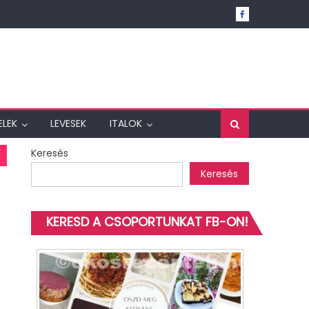
ELEK
LEVESEK
ITALOK
Keresés
Keresés
KERESD A CSOPORTUNKAT FB-ON!