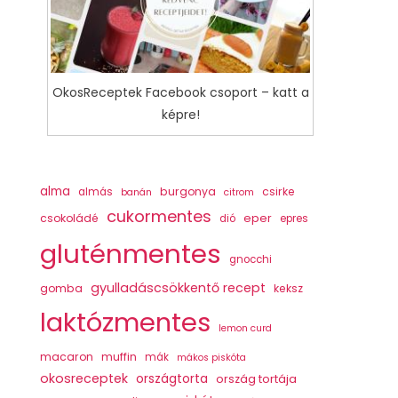
OkosReceptek Facebook csoport – katt a
képre!
alma
burgonya
csirke
almás
banán
citrom
cukormentes
csokoládé
eper
dió
epres
gluténmentes
gnocchi
gyulladáscsökkentő recept
gomba
keksz
laktózmentes
lemon curd
macaron
muffin
mák
mákos piskóta
okosreceptek
országtorta
ország tortája