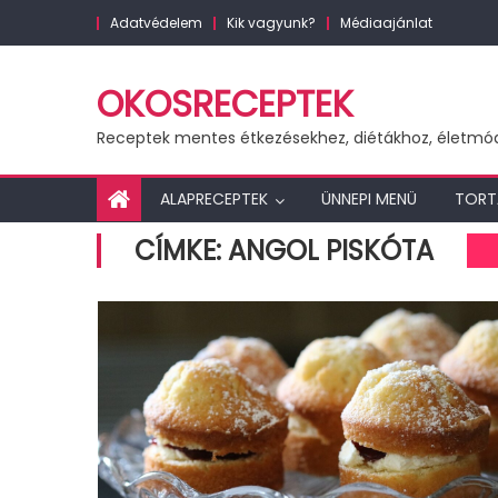
Skip
Adatvédelem
Kik vagyunk?
Médiaajánlat
to
content
OKOSRECEPTEK
Receptek mentes étkezésekhez, diétákhoz, életmó
ALAPRECEPTEK
ÜNNEPI MENÜ
TORT
CÍMKE:
ANGOL PISKÓTA