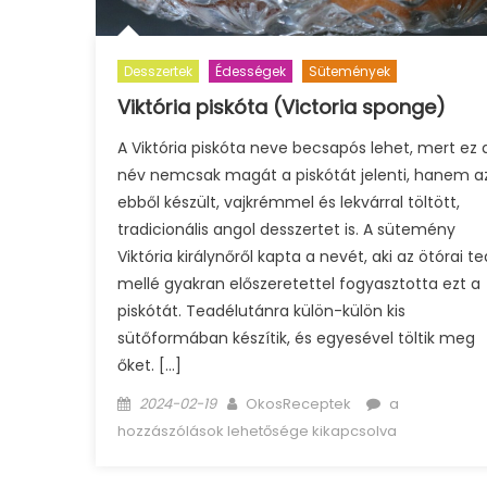
Desszertek
Édességek
Sütemények
Viktória piskóta (Victoria sponge)
A Viktória piskóta neve becsapós lehet, mert ez 
név nemcsak magát a piskótát jelenti, hanem a
ebből készült, vajkrémmel és lekvárral töltött,
tradicionális angol desszertet is. A sütemény
Viktória királynőről kapta a nevét, aki az ötórai te
mellé gyakran előszeretettel fogyasztotta ezt a
piskótát. Teadélutánra külön-külön kis
sütőformában készítik, és egyesével töltik meg
őket. […]
Posted
Author
Viktória
2024-02-19
OkosReceptek
a
on
piskóta
hozzászólások lehetősége kikapcsolva
(Victoria
sponge)