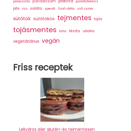
piskóta
paradicsom
palacsinta
piskótatekercs
saláta
pite
rizs
spenót
Szafi diéta
sült csirke
tejmentes
sütőtök
sütőtökös
tojás
tojásmentes
tészta
uborka
torta
vegán
vegetáriánus
Friss receptek
Lekváros isler glutén-és tejmentesen