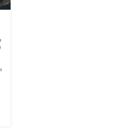
a
z
a