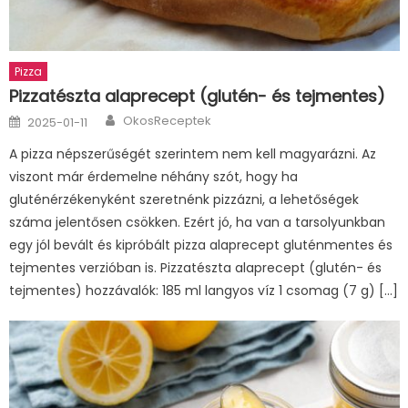
Pizza
Pizzatészta alaprecept (glutén- és tejmentes)
Author
Posted
OkosReceptek
2025-01-11
on
A pizza népszerűségét szerintem nem kell magyarázni. Az
viszont már érdemelne néhány szót, hogy ha
gluténérzékenyként szeretnénk pizzázni, a lehetőségek
száma jelentősen csökken. Ezért jó, ha van a tarsolyunkban
egy jól bevált és kipróbált pizza alaprecept gluténmentes és
tejmentes verzióban is. Pizzatészta alaprecept (glutén- és
tejmentes) hozzávalók: 185 ml langyos víz 1 csomag (7 g) […]