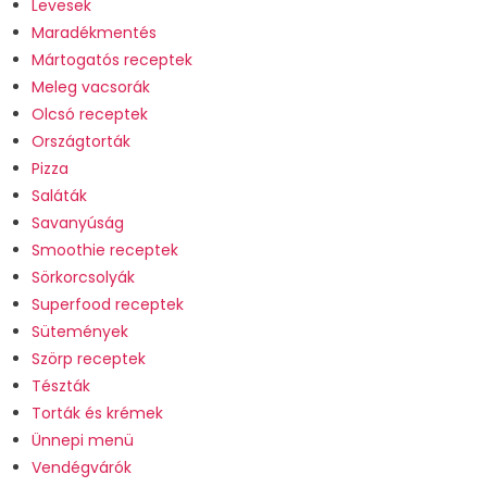
Levesek
Maradékmentés
Mártogatós receptek
Meleg vacsorák
Olcsó receptek
Országtorták
Pizza
Saláták
Savanyúság
Smoothie receptek
Sörkorcsolyák
Superfood receptek
Sütemények
Szörp receptek
Tészták
Torták és krémek
Ünnepi menü
Vendégvárók