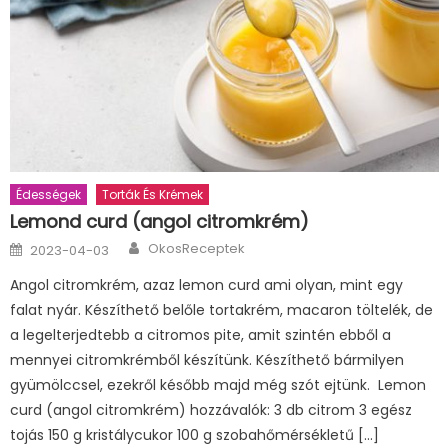
Édességek
Torták És Krémek
Lemond curd (angol citromkrém)
Author
Posted
OkosReceptek
2023-04-03
on
Angol citromkrém, azaz lemon curd ami olyan, mint egy
falat nyár. Készíthető belőle tortakrém, macaron töltelék, de
a legelterjedtebb a citromos pite, amit szintén ebből a
mennyei citromkrémből készítünk. Készíthető bármilyen
gyümölccsel, ezekről később majd még szót ejtünk. Lemon
curd (angol citromkrém) hozzávalók: 3 db citrom 3 egész
tojás 150 g kristálycukor 100 g szobahőmérsékletű […]