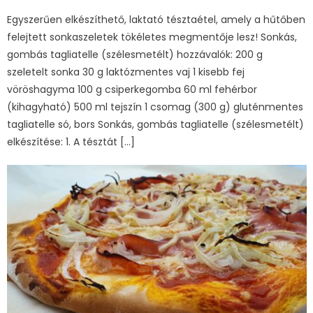
on
Egyszerűen elkészíthető, laktató tésztaétel, amely a hűtőben
felejtett sonkaszeletek tökéletes megmentője lesz! Sonkás,
gombás tagliatelle (szélesmetélt) hozzávalók: 200 g
szeletelt sonka 30 g laktózmentes vaj 1 kisebb fej
vöröshagyma 100 g csiperkegomba 60 ml fehérbor
(kihagyható) 500 ml tejszín 1 csomag (300 g) gluténmentes
tagliatelle só, bors Sonkás, gombás tagliatelle (szélesmetélt)
elkészítése: 1. A tésztát […]