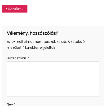
Bejegyzés
Szilvás-mákos morzsasüti
navigáció
Vélemény, hozzászólás?
Az e-mail címet nem tesszük közzé.
A kötelező
mezőket
*
karakterrel jelöltük
Hozzászólás
*
Név
*