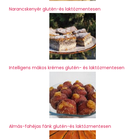
Narancskenyér glutén-és laktózmentesen
Intelligens mákos krémes glutén- és laktózmentesen
Almás-fahéjas fánk glutén-és laktózmentesen