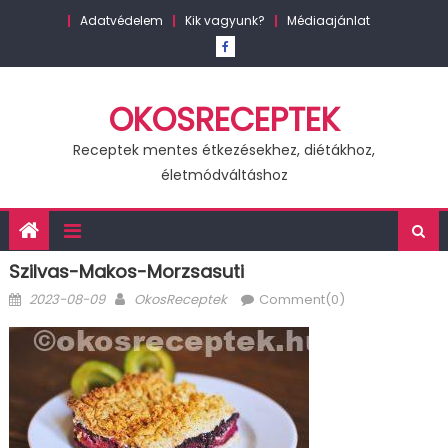
Skip
Adatvédelem
Kik vagyunk?
Médiaajánlat
to
content
OKOSRECEPTEK
Receptek mentes étkezésekhez, diétákhoz,
életmódváltáshoz
Szilvas-Makos-Morzsasuti
Posted
Author
2023-08-09
OkosReceptek
Comment(0)
on