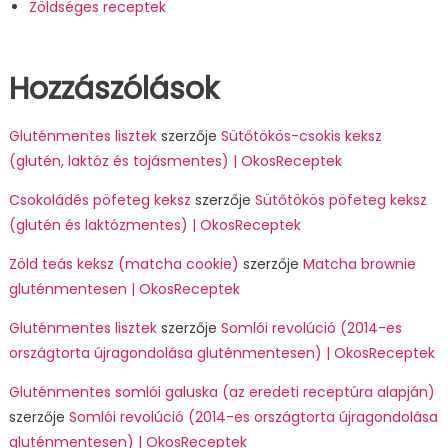
Zöldséges receptek
Hozzászólások
Gluténmentes lisztek
szerzője
Sütőtökös-csokis keksz
(glutén, laktóz és tojásmentes) | OkosReceptek
Csokoládés pöfeteg keksz
szerzője
Sütőtökös pöfeteg keksz
(glutén és laktózmentes) | OkosReceptek
Zöld teás keksz (matcha cookie)
szerzője
Matcha brownie
gluténmentesen | OkosReceptek
Gluténmentes lisztek
szerzője
Somlói revolúció (2014-es
országtorta újragondolása gluténmentesen) | OkosReceptek
Gluténmentes somlói galuska (az eredeti receptúra alapján)
szerzője
Somlói revolúció (2014-es országtorta újragondolása
gluténmentesen) | OkosReceptek