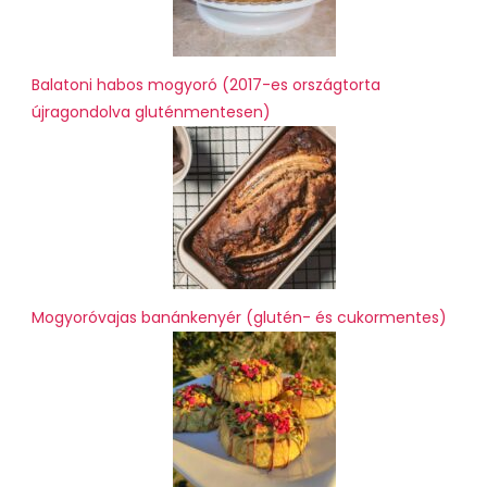
Balatoni habos mogyoró (2017-es országtorta
újragondolva gluténmentesen)
Mogyoróvajas banánkenyér (glutén- és cukormentes)