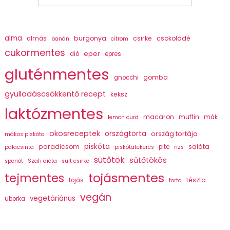
alma
burgonya
csirke
csokoládé
almás
banán
citrom
cukormentes
eper
dió
epres
gluténmentes
gomba
gnocchi
gyulladáscsökkentő recept
keksz
laktózmentes
macaron
muffin
mák
lemon curd
okosreceptek
országtorta
ország tortája
mákos piskóta
piskóta
paradicsom
saláta
pite
palacsinta
piskótatekercs
rizs
sütőtök
sütőtökös
spenót
Szafi diéta
sült csirke
tojásmentes
tejmentes
tészta
tojás
torta
vegán
vegetáriánus
uborka