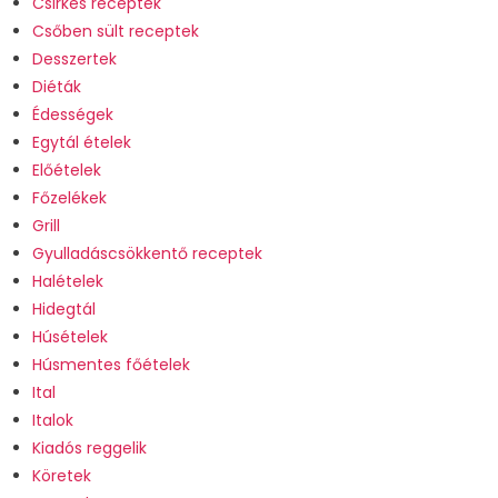
Csirkés receptek
Csőben sült receptek
Desszertek
Diéták
Édességek
Egytál ételek
Előételek
Főzelékek
Grill
Gyulladáscsökkentő receptek
Halételek
Hidegtál
Húsételek
Húsmentes főételek
Ital
Italok
Kiadós reggelik
Köretek